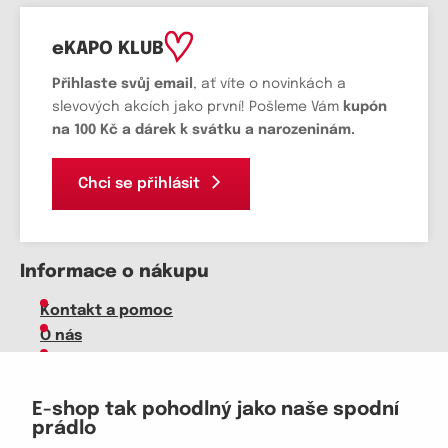
eKAPO KLUB
Přihlaste svůj email
, ať víte o novinkách a
slevových akcích jako první! Pošleme Vám
kupón
na 100 Kč a dárek k svátku a narozeninám.
Chci se přihlásit
Informace o nákupu
Kontakt a pomoc
O nás
Kariéra
Doprava, platba
E-shop tak pohodlný jako naše spodní
Velkoobchod
prádlo
Vrácení zboží, reklamace