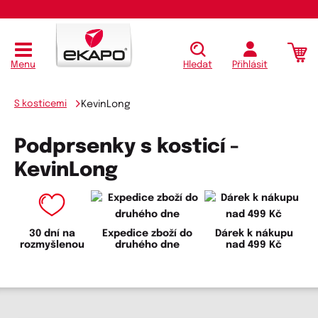
Menu
Hledat
Přihlásit
S kosticemi
KevinLong
Podprsenky s kosticí -
KevinLong
30 dní na
Expedice zboží do
Dárek k nákupu
rozmyšlenou
druhého dne
nad 499 Kč