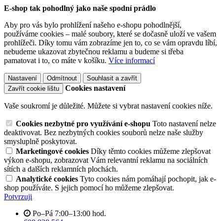
E-shop tak pohodlný jako naše spodní prádlo
Aby pro vás bylo prohlížení našeho e-shopu pohodlnější,
používáme cookies – malé soubory, které se dočasně uloží ve vašem
prohlížeči. Díky tomu vám zobrazíme jen to, co se vám opravdu líbí,
nebudeme ukazovat zbytečnou reklamu a budeme si třeba
pamatovat i to, co máte v košíku.
Více informací
Nastavení
Odmítnout
Souhlasit a zavřít
Cookies nastavení
Zavřít cookie lištu
Vaše soukromí je důležité. Můžete si vybrat nastavení cookies níže.
Cookies nezbytné pro využívání e-shopu
Toto nastavení nelze
deaktivovat. Bez nezbytných cookies souborů nelze naše služby
smysluplně poskytovat.
Marketingové cookies
Díky těmto cookies můžeme zlepšovat
výkon e-shopu, zobrazovat Vám relevantní reklamu na sociálních
sítích a dalších reklamních plochách.
Analytické cookies
Tyto cookies nám pomáhají pochopit, jak e-
shop používáte. S jejich pomocí ho můžeme zlepšovat.
Potvrzuji
Po–Pá 7:00–13:00 hod.