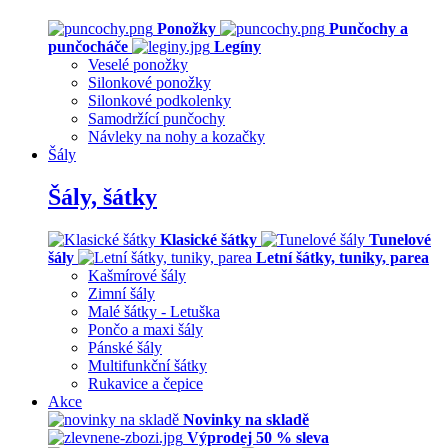
Ponožky
Punčochy a
punčocháče
Legíny
Veselé ponožky
Silonkové ponožky
Silonkové podkolenky
Samodržící punčochy
Návleky na nohy a kozačky
Šály
Šály, šátky
Klasické šátky
Tunelové
šály
Letní šátky, tuniky, parea
Kašmírové šály
Zimní šály
Malé šátky - Letuška
Pončo a maxi šály
Pánské šály
Multifunkční šátky
Rukavice a čepice
Akce
Novinky na skladě
Výprodej 50 % sleva