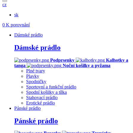
cz
sk
0
K porovnání
Dámské prádlo
Dámské prádlo
Podprsenky
Kalhotky a
tanga
Noční košilky a pyžama
Plné tvary
Plavky
Spodničky
Sportovní a funkční prádlo
Spodní košilky a tílka
Stahovací prádlo
Erotické prádlo
Pánské prádlo
Pánské prádlo