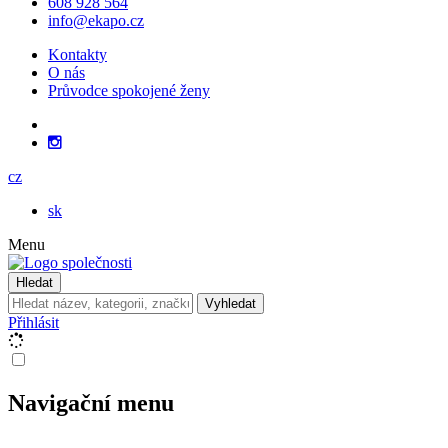
608 928 564
info@ekapo.cz
Kontakty
O nás
Průvodce spokojené ženy
cz
sk
Menu
Hledat
Vyhledat
Přihlásit
Navigační menu