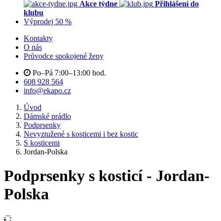
Akce týdne
Přihlášení do
klubu
Výprodej 50 %
Kontakty
O nás
Průvodce spokojené ženy
Po–Pá 7:00–13:00 hod.
608 928 564
info@ekapo.cz
Úvod
Dámské prádlo
Podprsenky
Nevyztužené s kosticemi i bez kostic
S kosticemi
Jordan-Polska
Podprsenky s kosticí - Jordan-
Polska