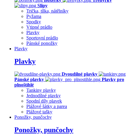
Boxerky
Trenýrky
Slipy
Trička, tílka, nátělníky
Pyžama
Spodky
Vtipné prádlo
Plavky
Sportovní prádlo
Pánské ponožky
Plavky
Plavky
Dvoudílné plavky
Pánské plavky
Plavky pro
plnoštíhlé
Tankiny plavky
Jednodílné plavky
Spodní díly plavek
Plážové šátky a parea
Plážové tašky
Ponožky, punčochy
Ponožky, punčochy