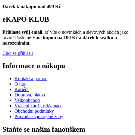
Dárek k nákupu nad 499 Kč
eKAPO KLUB
Přihlaste svůj email
, ať víte o novinkách a slevových akcích jako
první! Pošleme Vám
kupón na 100 Kč a dárek k svátku a
narozeninám.
Chci se přihlásit
Informace o nákupu
Kontakt a pomoc
O nás
Kariéra
Doprava, platba
Velkoobchod
Vrácení zboží, reklamace
Obchodní podmínky
Průvodce spokojené ženy
Staňte se naším fanouškem