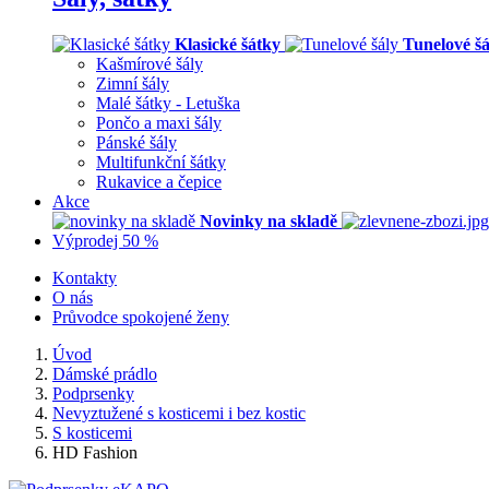
Klasické šátky
Tunelové šá
Kašmírové šály
Zimní šály
Malé šátky - Letuška
Pončo a maxi šály
Pánské šály
Multifunkční šátky
Rukavice a čepice
Akce
Novinky na skladě
Výprodej 50 %
Kontakty
O nás
Průvodce spokojené ženy
Úvod
Dámské prádlo
Podprsenky
Nevyztužené s kosticemi i bez kostic
S kosticemi
HD Fashion