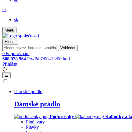
cz
sk
Menu
Hledat
Vyhledat
0
K porovnání
608 928 564
Po–Pá 7:00–13:00 hod.
Přihlásit
☰
Dámské prádlo
Dámské prádlo
Podprsenky
Kalhotky a t
Plné tvary
Plavky