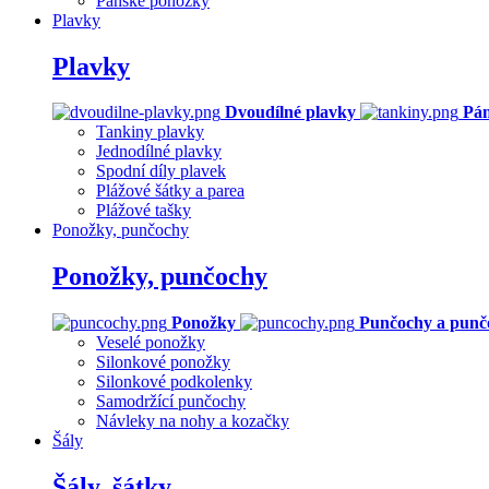
Pánské ponožky
Plavky
Plavky
Dvoudílné plavky
Pán
Tankiny plavky
Jednodílné plavky
Spodní díly plavek
Plážové šátky a parea
Plážové tašky
Ponožky, punčochy
Ponožky, punčochy
Ponožky
Punčochy a punč
Veselé ponožky
Silonkové ponožky
Silonkové podkolenky
Samodržící punčochy
Návleky na nohy a kozačky
Šály
Šály, šátky