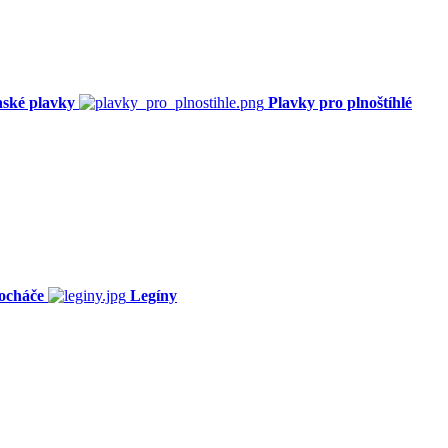
ské plavky
Plavky pro plnoštíhlé
ocháče
Legíny