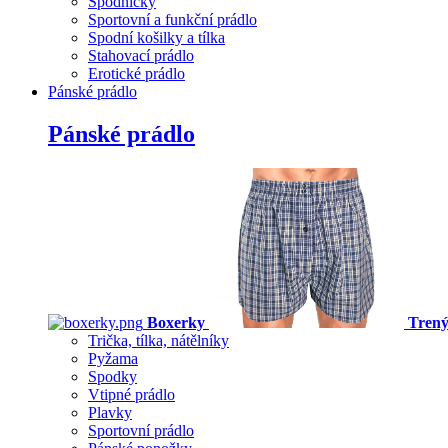
Spodničky
Sportovní a funkční prádlo
Spodní košilky a tílka
Stahovací prádlo
Erotické prádlo
Pánské prádlo
Pánské prádlo
Boxerky
Tren
Trička, tílka, nátělníky
Pyžama
Spodky
Vtipné prádlo
Plavky
Sportovní prádlo