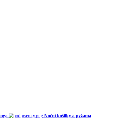
anga
Noční košilky a pyžama