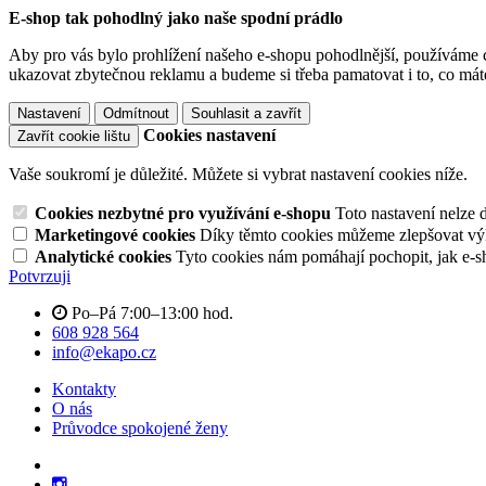
E-shop tak pohodlný jako naše spodní prádlo
Aby pro vás bylo prohlížení našeho e-shopu pohodlnější, používáme c
ukazovat zbytečnou reklamu a budeme si třeba pamatovat i to, co mát
Nastavení
Odmítnout
Souhlasit a zavřít
Cookies nastavení
Zavřít cookie lištu
Vaše soukromí je důležité. Můžete si vybrat nastavení cookies níže.
Cookies nezbytné pro využívání e-shopu
Toto nastavení nelze 
Marketingové cookies
Díky těmto cookies můžeme zlepšovat výko
Analytické cookies
Tyto cookies nám pomáhají pochopit, jak e-s
Potvrzuji
Po–Pá 7:00–13:00 hod.
608 928 564
info@ekapo.cz
Kontakty
O nás
Průvodce spokojené ženy