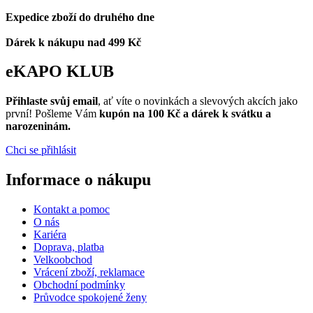
Expedice zboží do druhého dne
Dárek k nákupu nad 499 Kč
eKAPO KLUB
Přihlaste svůj email
, ať víte o novinkách a slevových akcích jako
první! Pošleme Vám
kupón na 100 Kč a dárek k svátku a
narozeninám.
Chci se přihlásit
Informace o nákupu
Kontakt a pomoc
O nás
Kariéra
Doprava, platba
Velkoobchod
Vrácení zboží, reklamace
Obchodní podmínky
Průvodce spokojené ženy