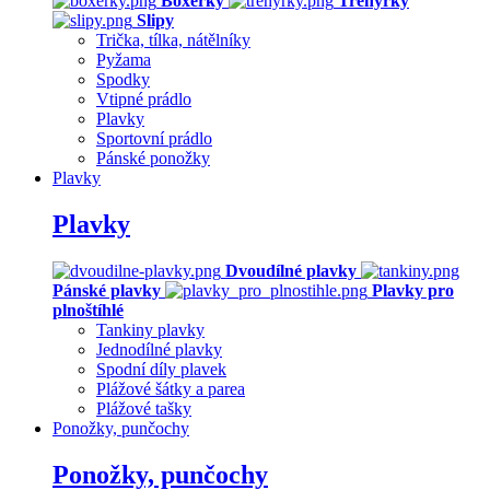
Boxerky
Trenýrky
Slipy
Trička, tílka, nátělníky
Pyžama
Spodky
Vtipné prádlo
Plavky
Sportovní prádlo
Pánské ponožky
Plavky
Plavky
Dvoudílné plavky
Pánské plavky
Plavky pro
plnoštíhlé
Tankiny plavky
Jednodílné plavky
Spodní díly plavek
Plážové šátky a parea
Plážové tašky
Ponožky, punčochy
Ponožky, punčochy