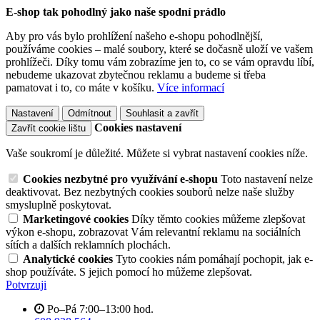
E-shop tak pohodlný jako naše spodní prádlo
Aby pro vás bylo prohlížení našeho e-shopu pohodlnější,
používáme cookies – malé soubory, které se dočasně uloží ve vašem
prohlížeči. Díky tomu vám zobrazíme jen to, co se vám opravdu líbí,
nebudeme ukazovat zbytečnou reklamu a budeme si třeba
pamatovat i to, co máte v košíku.
Více informací
Nastavení
Odmítnout
Souhlasit a zavřít
Cookies nastavení
Zavřít cookie lištu
Vaše soukromí je důležité. Můžete si vybrat nastavení cookies níže.
Cookies nezbytné pro využívání e-shopu
Toto nastavení nelze
deaktivovat. Bez nezbytných cookies souborů nelze naše služby
smysluplně poskytovat.
Marketingové cookies
Díky těmto cookies můžeme zlepšovat
výkon e-shopu, zobrazovat Vám relevantní reklamu na sociálních
sítích a dalších reklamních plochách.
Analytické cookies
Tyto cookies nám pomáhají pochopit, jak e-
shop používáte. S jejich pomocí ho můžeme zlepšovat.
Potvrzuji
Po–Pá 7:00–13:00 hod.