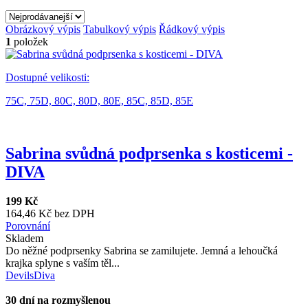
Obrázkový výpis
Tabulkový výpis
Řádkový výpis
1
položek
Dostupné velikosti:
75C,
75D,
80C,
80D,
80E,
85C,
85D,
85E
Sabrina svůdná podprsenka s kosticemi -
DIVA
199 Kč
164,46 Kč bez DPH
Porovnání
Skladem
Do něžné podprsenky Sabrina se zamilujete. Jemná a lehoučká
krajka splyne s vaším těl...
DevilsDiva
30 dní na rozmyšlenou