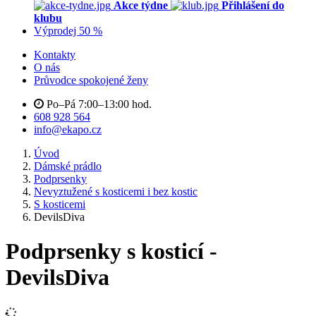
Akce týdne
Přihlášení do
klubu
Výprodej 50 %
Kontakty
O nás
Průvodce spokojené ženy
Po–Pá 7:00–13:00 hod.
608 928 564
info@ekapo.cz
Úvod
Dámské prádlo
Podprsenky
Nevyztužené s kosticemi i bez kostic
S kosticemi
DevilsDiva
Podprsenky s kosticí -
DevilsDiva