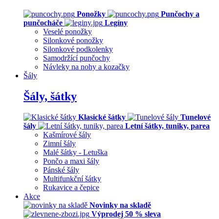
Ponožky
Punčochy a
punčocháče
Legíny
Veselé ponožky
Silonkové ponožky
Silonkové podkolenky
Samodržící punčochy
Návleky na nohy a kozačky
Šály
Šály, šátky
Klasické šátky
Tunelové
šály
Letní šátky, tuniky, parea
Kašmírové šály
Zimní šály
Malé šátky - Letuška
Pončo a maxi šály
Pánské šály
Multifunkční šátky
Rukavice a čepice
Akce
Novinky na skladě
Výprodej 50 % sleva