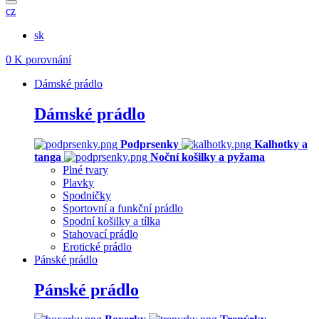
cz
sk
0
K porovnání
Dámské prádlo
Dámské prádlo
Podprsenky
Kalhotky a
tanga
Noční košilky a pyžama
Plné tvary
Plavky
Spodničky
Sportovní a funkční prádlo
Spodní košilky a tílka
Stahovací prádlo
Erotické prádlo
Pánské prádlo
Pánské prádlo