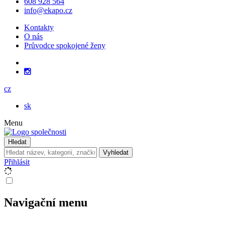
608 928 564
info@ekapo.cz
Kontakty
O nás
Průvodce spokojené ženy
cz
sk
Menu
Hledat
Vyhledat
Přihlásit
Navigační menu