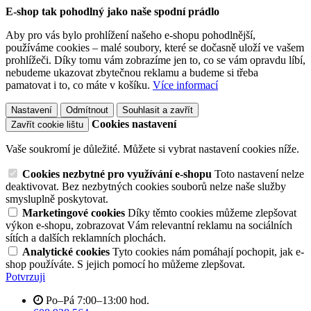
E-shop tak pohodlný jako naše spodní prádlo
Aby pro vás bylo prohlížení našeho e-shopu pohodlnější,
používáme cookies – malé soubory, které se dočasně uloží ve vašem
prohlížeči. Díky tomu vám zobrazíme jen to, co se vám opravdu líbí,
nebudeme ukazovat zbytečnou reklamu a budeme si třeba
pamatovat i to, co máte v košíku.
Více informací
Nastavení
Odmítnout
Souhlasit a zavřít
Cookies nastavení
Zavřít cookie lištu
Vaše soukromí je důležité. Můžete si vybrat nastavení cookies níže.
Cookies nezbytné pro využívání e-shopu
Toto nastavení nelze
deaktivovat. Bez nezbytných cookies souborů nelze naše služby
smysluplně poskytovat.
Marketingové cookies
Díky těmto cookies můžeme zlepšovat
výkon e-shopu, zobrazovat Vám relevantní reklamu na sociálních
sítích a dalších reklamních plochách.
Analytické cookies
Tyto cookies nám pomáhají pochopit, jak e-
shop používáte. S jejich pomocí ho můžeme zlepšovat.
Potvrzuji
Po–Pá 7:00–13:00 hod.