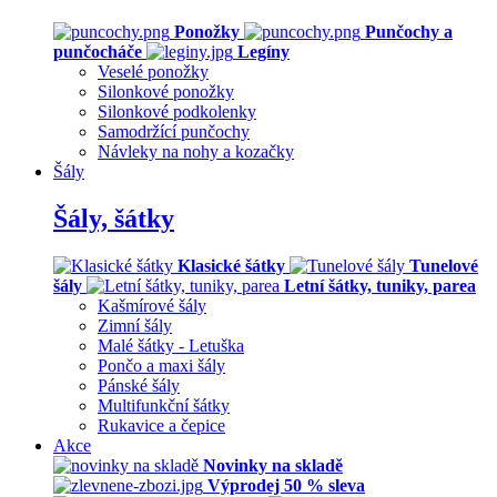
Ponožky
Punčochy a
punčocháče
Legíny
Veselé ponožky
Silonkové ponožky
Silonkové podkolenky
Samodržící punčochy
Návleky na nohy a kozačky
Šály
Šály, šátky
Klasické šátky
Tunelové
šály
Letní šátky, tuniky, parea
Kašmírové šály
Zimní šály
Malé šátky - Letuška
Pončo a maxi šály
Pánské šály
Multifunkční šátky
Rukavice a čepice
Akce
Novinky na skladě
Výprodej 50 % sleva