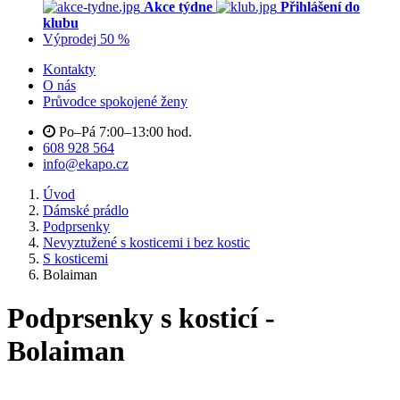
Akce týdne
Přihlášení do
klubu
Výprodej 50 %
Kontakty
O nás
Průvodce spokojené ženy
Po–Pá 7:00–13:00 hod.
608 928 564
info@ekapo.cz
Úvod
Dámské prádlo
Podprsenky
Nevyztužené s kosticemi i bez kostic
S kosticemi
Bolaiman
Podprsenky s kosticí -
Bolaiman