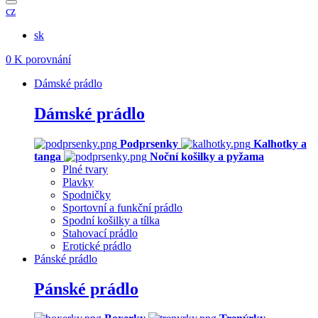
cz
sk
0
K porovnání
Dámské prádlo
Dámské prádlo
Podprsenky
Kalhotky a
tanga
Noční košilky a pyžama
Plné tvary
Plavky
Spodničky
Sportovní a funkční prádlo
Spodní košilky a tílka
Stahovací prádlo
Erotické prádlo
Pánské prádlo
Pánské prádlo