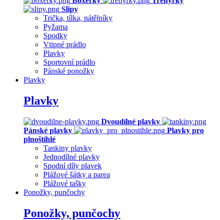
Boxerky
Trenýrky
Slipy
Trička, tílka, nátělníky
Pyžama
Spodky
Vtipné prádlo
Plavky
Sportovní prádlo
Pánské ponožky
Plavky
Plavky
Dvoudílné plavky
Pánské plavky
Plavky pro
plnoštíhlé
Tankiny plavky
Jednodílné plavky
Spodní díly plavek
Plážové šátky a parea
Plážové tašky
Ponožky, punčochy
Ponožky, punčochy