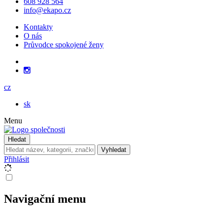
608 928 564
info@ekapo.cz
Kontakty
O nás
Průvodce spokojené ženy
cz
sk
Menu
Hledat
Vyhledat
Přihlásit
Navigační menu