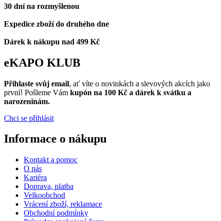
30 dní na rozmyšlenou
Expedice zboží do druhého dne
Dárek k nákupu nad 499 Kč
eKAPO KLUB
Přihlaste svůj email
, ať víte o novinkách a slevových akcích jako
první! Pošleme Vám
kupón na 100 Kč a dárek k svátku a
narozeninám.
Chci se přihlásit
Informace o nákupu
Kontakt a pomoc
O nás
Kariéra
Doprava, platba
Velkoobchod
Vrácení zboží, reklamace
Obchodní podmínky