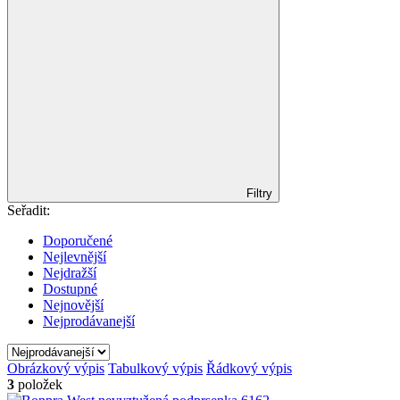
Filtry
Seřadit:
Doporučené
Nejlevnější
Nejdražší
Dostupné
Nejnovější
Nejprodávanejší
Obrázkový výpis
Tabulkový výpis
Řádkový výpis
3
položek