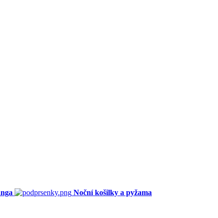
anga
Noční košilky a pyžama