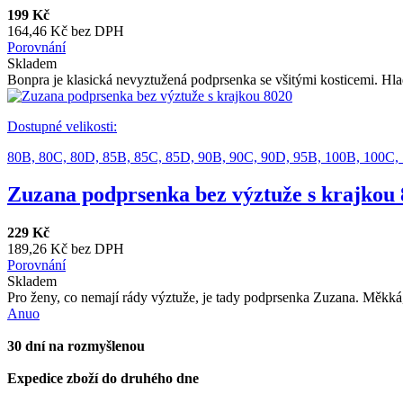
199 Kč
164,46 Kč bez DPH
Porovnání
Skladem
Bonpra je klasická nevyztužená podprsenka se všitými kosticemi. Hlad
Dostupné velikosti:
80B,
80C,
80D,
85B,
85C,
85D,
90B,
90C,
90D,
95B,
100B,
100C,
Zuzana podprsenka bez výztuže s krajkou
229 Kč
189,26 Kč bez DPH
Porovnání
Skladem
Pro ženy, co nemají rády výztuže, je tady podprsenka Zuzana. Měkká,
Anuo
30 dní na rozmyšlenou
Expedice zboží do druhého dne