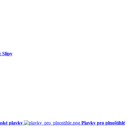
Slipy
ské plavky
Plavky pro plnoštíhlé