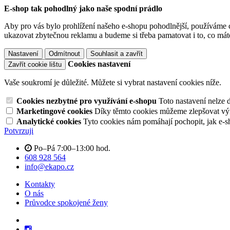
E-shop tak pohodlný jako naše spodní prádlo
Aby pro vás bylo prohlížení našeho e-shopu pohodlnější, používáme c
ukazovat zbytečnou reklamu a budeme si třeba pamatovat i to, co mát
Nastavení
Odmítnout
Souhlasit a zavřít
Cookies nastavení
Zavřít cookie lištu
Vaše soukromí je důležité. Můžete si vybrat nastavení cookies níže.
Cookies nezbytné pro využívání e-shopu
Toto nastavení nelze 
Marketingové cookies
Díky těmto cookies můžeme zlepšovat výko
Analytické cookies
Tyto cookies nám pomáhají pochopit, jak e-s
Potvrzuji
Po–Pá 7:00–13:00 hod.
608 928 564
info@ekapo.cz
Kontakty
O nás
Průvodce spokojené ženy