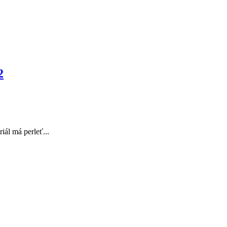
2
ál má perleť...