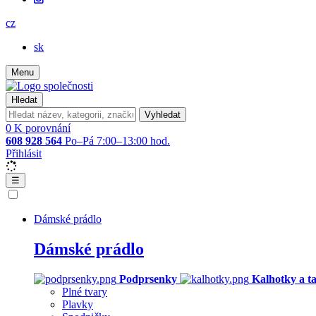
cz
sk
Menu
Hledat
Vyhledat
0
K porovnání
608 928 564
Po–Pá 7:00–13:00 hod.
Přihlásit
☰
Dámské prádlo
Dámské prádlo
Podprsenky
Kalhotky a t
Plné tvary
Plavky