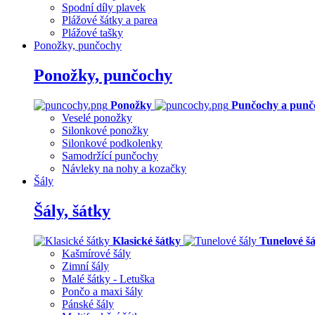
Spodní díly plavek
Plážové šátky a parea
Plážové tašky
Ponožky, punčochy
Ponožky, punčochy
Ponožky
Punčochy a punč
Veselé ponožky
Silonkové ponožky
Silonkové podkolenky
Samodržící punčochy
Návleky na nohy a kozačky
Šály
Šály, šátky
Klasické šátky
Tunelové šá
Kašmírové šály
Zimní šály
Malé šátky - Letuška
Pončo a maxi šály
Pánské šály