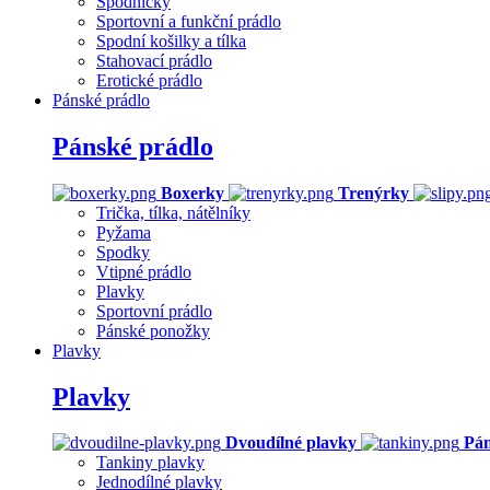
Spodničky
Sportovní a funkční prádlo
Spodní košilky a tílka
Stahovací prádlo
Erotické prádlo
Pánské prádlo
Pánské prádlo
Boxerky
Trenýrky
Trička, tílka, nátělníky
Pyžama
Spodky
Vtipné prádlo
Plavky
Sportovní prádlo
Pánské ponožky
Plavky
Plavky
Dvoudílné plavky
Pán
Tankiny plavky
Jednodílné plavky