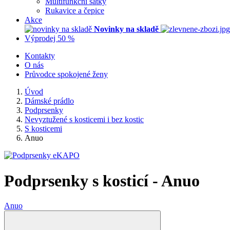
Multifunkční šátky
Rukavice a čepice
Akce
Novinky na skladě
Výprodej 50 %
Kontakty
O nás
Průvodce spokojené ženy
Úvod
Dámské prádlo
Podprsenky
Nevyztužené s kosticemi i bez kostic
S kosticemi
Anuo
Podprsenky s kosticí - Anuo
Anuo