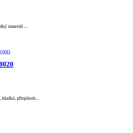
ký materiál ...
100D
 8020
 hladká, přizpůsob...