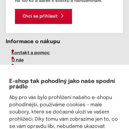
na 100 Kč a dárek k svátku a narozeninám.
Chci se přihlásit
Informace o nákupu
Kontakt a pomoc
O nás
Kariéra
Doprava, platba
E-shop tak pohodlný jako naše spodní
Velkoobchod
prádlo
Vrácení zboží, reklamace
Obchodní podmínky
Aby pro vás bylo prohlížení našeho e-shopu
Průvodce spokojené ženy
pohodlnější, používáme cookies – malé
soubory, které se dočasně uloží ve vašem
Staňte se naším fanouškem
prohlížeči. Díky tomu vám zobrazíme jen to, co
se vám opravdu líbí, nebudeme ukazovat