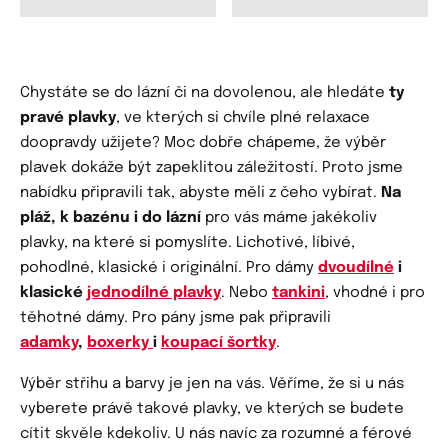
Chystáte se do lázní či na dovolenou, ale hledáte
ty
pravé plavky
, ve kterých si chvíle plné relaxace
doopravdy užijete? Moc dobře chápeme, že výběr
plavek dokáže být zapeklitou záležitostí. Proto jsme
nabídku připravili tak, abyste měli z čeho vybírat.
Na
pláž, k bazénu i do lázní
pro vás máme jakékoliv
plavky, na které si pomyslíte. Lichotivé, líbivé,
pohodlné, klasické i originální. Pro dámy
dvoudílné
i
klasické
jednodílné plavky
. Nebo
tankini
, vhodné i pro
těhotné dámy. Pro pány jsme pak připravili
adamky
,
boxerky
i
koupací šortky
.
Výběr střihu a barvy je jen na vás. Věříme, že si u nás
vyberete právě takové plavky, ve kterých se budete
cítit skvěle kdekoliv. U nás navíc za rozumné a férové