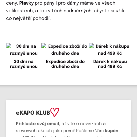
ceny.
Plavky
pro pány i pro dámy máme ve všech
velikostech, a to i v těch nadměrných, abyste si užili
co největší pohodlí.
30 dní na
Expedice zboží do
Dárek k nákupu
rozmyšlenou
druhého dne
nad 499 Kč
eKAPO KLUB
Přihlaste svůj email
, ať víte o novinkách a
slevových akcích jako první! Pošleme Vám
kupón