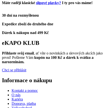
Máte raději klasické
slipové plavky?
I ty pro vás máme!
30 dní na rozmyšlenou
Expedice zboží do druhého dne
Dárek k nákupu nad 499 Kč
eKAPO KLUB
Přihlaste svůj email
, ať víte o novinkách a slevových akcích jako
první! Pošleme Vám
kupón na 100 Kč a dárek k svátku a
narozeninám.
Chci se přihlásit
Informace o nákupu
Kontakt a pomoc
O nás
Kariéra
Doprava, platba
Velkoobchod