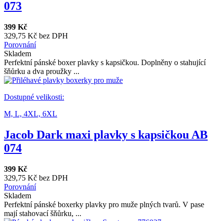
073
399 Kč
329,75 Kč bez DPH
Porovnání
Skladem
Perfektní pánské boxer plavky s kapsičkou. Doplněny o stahující
šňůrku a dva proužky ...
Dostupné velikosti:
M,
L,
4XL,
6XL
Jacob Dark maxi plavky s kapsičkou AB
074
399 Kč
329,75 Kč bez DPH
Porovnání
Skladem
Perfektní pánské boxerky plavky pro muže plných tvarů. V pase
mají stahovací šňůrku, ...