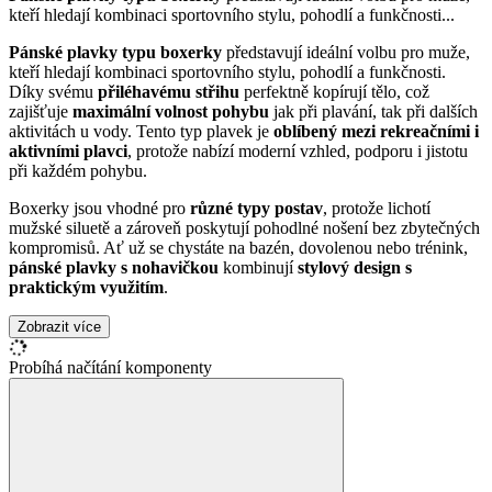
kteří hledají kombinaci sportovního stylu, pohodlí a funkčnosti
...
Pánské plavky typu boxerky
představují ideální volbu pro muže,
kteří hledají kombinaci sportovního stylu, pohodlí a funkčnosti.
Díky svému
přiléhavému střihu
perfektně kopírují tělo, což
zajišťuje
maximální volnost pohybu
jak při plavání, tak při dalších
aktivitách u vody. Tento typ plavek je
oblíbený mezi rekreačními i
aktivními plavci
, protože nabízí moderní vzhled, podporu i jistotu
při každém pohybu.
Boxerky jsou vhodné pro
různé typy postav
, protože lichotí
mužské siluetě a zároveň poskytují pohodlné nošení bez zbytečných
kompromisů. Ať už se chystáte na bazén, dovolenou nebo trénink,
pánské plavky s nohavičkou
kombinují
stylový design s
praktickým využitím
.
Zobrazit více
Probíhá načítání komponenty