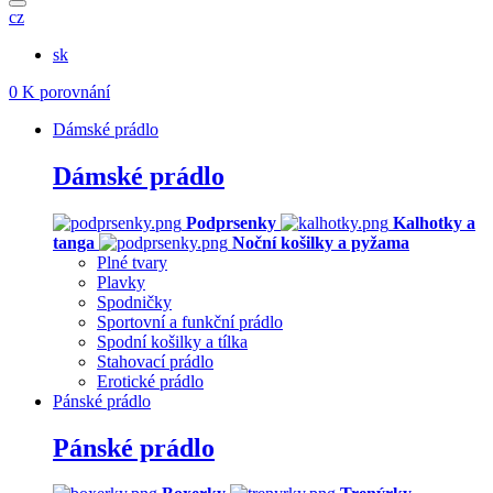
cz
sk
0
K porovnání
Dámské prádlo
Dámské prádlo
Podprsenky
Kalhotky a
tanga
Noční košilky a pyžama
Plné tvary
Plavky
Spodničky
Sportovní a funkční prádlo
Spodní košilky a tílka
Stahovací prádlo
Erotické prádlo
Pánské prádlo
Pánské prádlo