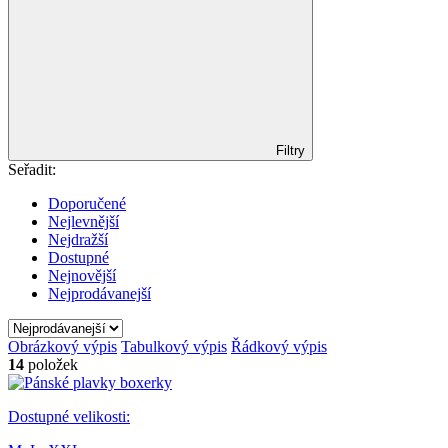
Filtry
Seřadit:
Doporučené
Nejlevnější
Nejdražší
Dostupné
Nejnovější
Nejprodávanejší
Obrázkový výpis
Tabulkový výpis
Řádkový výpis
14
položek
Dostupné velikosti: