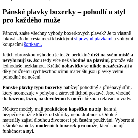
Pánské plavky boxerky – pohodlí a styl
pro každého muže
Pánové, znáte všechny výhody boxerkových plavek? Je to vlastně
taková střední cesta mezi klasickými
slipovými plavkami
a volnými
koupacími
šortkami.
Jejich obrovskou výhodou je to, že perfektně
drží na svém místě a
nevyhrnují se.
Jsou tedy více než
vhodné na plavání,
protože vás
jednoduše nezklamou. Krátké
nohavičky se nikde nezařezávají
a
díky pružnému rychleschnoucímu materiálu jsou plavky velmi
pohodlné na nošení.
Pánské plavky typu boxerky
nabízejí pohodlný a přiléhavý střih,
který neomezuje v pohybu a zároveň lichotí postavě. Jsou vhodné
do
bazénu
,
lázní
, na
dovolenou k moři
i běžnou rekreaci u vody.
Některé modely mají
praktickou kapsičku na zip
, kam si
bezpečně uložíte klíček od skříňky nebo drobnosti. Odolné
materiály zajistí dlouhou životnost i při častém používání. Vyberte si
z široké nabídky
moderních boxerek pro muže
, které spojují
funkčnost a styl.