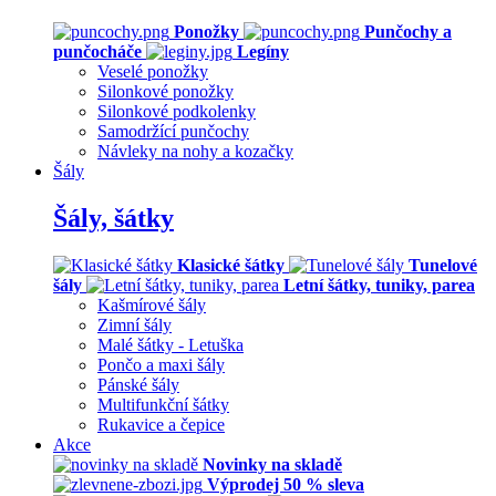
Ponožky
Punčochy a
punčocháče
Legíny
Veselé ponožky
Silonkové ponožky
Silonkové podkolenky
Samodržící punčochy
Návleky na nohy a kozačky
Šály
Šály, šátky
Klasické šátky
Tunelové
šály
Letní šátky, tuniky, parea
Kašmírové šály
Zimní šály
Malé šátky - Letuška
Pončo a maxi šály
Pánské šály
Multifunkční šátky
Rukavice a čepice
Akce
Novinky na skladě
Výprodej 50 % sleva