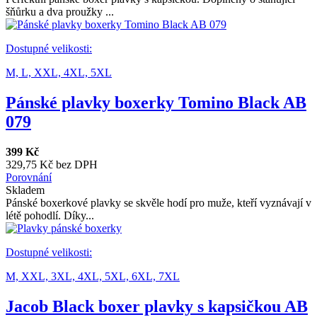
šňůrku a dva proužky ...
Dostupné velikosti:
M,
L,
XXL,
4XL,
5XL
Pánské plavky boxerky Tomino Black AB
079
399 Kč
329,75 Kč bez DPH
Porovnání
Skladem
Pánské boxerkové plavky se skvěle hodí pro muže, kteří vyznávají v
létě pohodlí. Díky...
Dostupné velikosti:
M,
XXL,
3XL,
4XL,
5XL,
6XL,
7XL
Jacob Black boxer plavky s kapsičkou AB