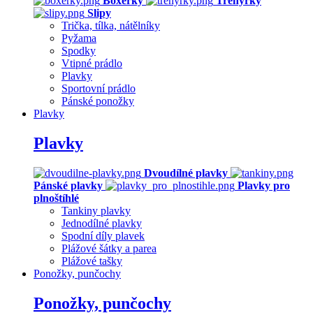
Boxerky
Trenýrky
Slipy
Trička, tílka, nátělníky
Pyžama
Spodky
Vtipné prádlo
Plavky
Sportovní prádlo
Pánské ponožky
Plavky
Plavky
Dvoudílné plavky
Pánské plavky
Plavky pro
plnoštíhlé
Tankiny plavky
Jednodílné plavky
Spodní díly plavek
Plážové šátky a parea
Plážové tašky
Ponožky, punčochy
Ponožky, punčochy