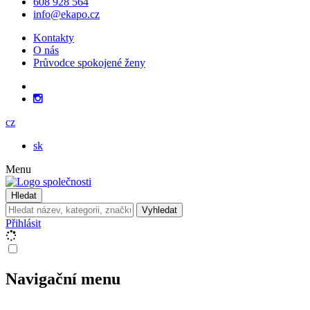
608 928 564
info@ekapo.cz
Kontakty
O nás
Průvodce spokojené ženy
cz
sk
Menu
Hledat
Vyhledat
Přihlásit
Navigační menu