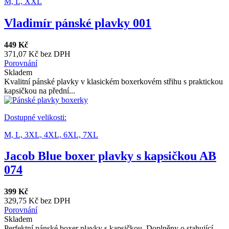
M,
L,
XXL
Vladimír pánské plavky 001
449 Kč
371,07 Kč bez DPH
Porovnání
Skladem
Kvalitní pánské plavky v klasickém boxerkovém střihu s praktickou
kapsičkou na přední...
Dostupné velikosti:
M,
L,
3XL,
4XL,
6XL,
7XL
Jacob Blue boxer plavky s kapsičkou AB
074
399 Kč
329,75 Kč bez DPH
Porovnání
Skladem
Perfektní pánské boxer plavky s kapsičkou. Doplněny o stahující