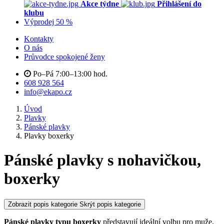
Akce týdne
Přihlášení do
klubu
Výprodej 50 %
Kontakty
O nás
Průvodce spokojené ženy
Po–Pá 7:00–13:00 hod.
608 928 564
info@ekapo.cz
Úvod
Plavky
Pánské plavky
Plavky boxerky
Pánské plavky s nohavičkou,
boxerky
Zobrazit popis kategorie
Skrýt popis kategorie
Pánské plavky typu boxerky
představují ideální volbu pro muže,