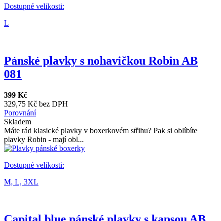
Dostupné velikosti:
L
Pánské plavky s nohavičkou Robin AB
081
399 Kč
329,75 Kč bez DPH
Porovnání
Skladem
Máte rád klasické plavky v boxerkovém střihu? Pak si oblíbíte
plavky Robin - mají obl...
Dostupné velikosti:
M,
L,
3XL
Capital blue pánské plavky s kapsou AB