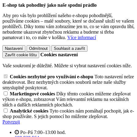
E-shop tak pohodlný jako naše spodní prádlo
Aby pro vás bylo prohlížení našeho e-shopu pohodlnější,
používáme cookies – malé soubory, které se dočasně uloží ve vašem
prohlížeči. Díky tomu vám zobrazíme jen to, co se vám opravdu líbí,
nebudeme ukazovat zbytečnou reklamu a budeme si třeba
pamatovat i to, co máte v košíku.
Více informací
Nastavení
Odmítnout
Souhlasit a zavřít
Cookies nastavení
Zavřít cookie lištu
Vaše soukromí je důležité. Můžete si vybrat nastavení cookies níže.
Cookies nezbytné pro využívání e-shopu
Toto nastavení nelze
deaktivovat. Bez nezbytných cookies souborů nelze naše služby
smysluplně poskytovat.
Marketingové cookies
Díky těmto cookies můžeme zlepšovat
výkon e-shopu, zobrazovat Vám relevantní reklamu na sociálních
sítích a dalších reklamních plochách.
Analytické cookies
Tyto cookies nám pomáhají pochopit, jak e-
shop používáte. S jejich pomocí ho můžeme zlepšovat.
Potvrzuji
Po–Pá 7:00–13:00 hod.