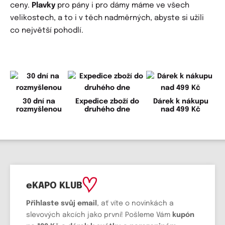
ceny.
Plavky
pro pány i pro dámy máme ve všech
velikostech, a to i v těch nadměrných, abyste si užili
co největší pohodlí.
30 dní na
Expedice zboží do
Dárek k nákupu
rozmyšlenou
druhého dne
nad 499 Kč
eKAPO KLUB
Přihlaste svůj email
, ať víte o novinkách a
slevových akcích jako první! Pošleme Vám
kupón