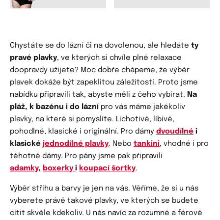
Chystáte se do lázní či na dovolenou, ale hledáte
ty
pravé plavky
, ve kterých si chvíle plné relaxace
doopravdy užijete? Moc dobře chápeme, že výběr
plavek dokáže být zapeklitou záležitostí. Proto jsme
nabídku připravili tak, abyste měli z čeho vybírat.
Na
pláž, k bazénu i do lázní
pro vás máme jakékoliv
plavky, na které si pomyslíte. Lichotivé, líbivé,
pohodlné, klasické i originální. Pro dámy
dvoudílné
i
klasické
jednodílné plavky
. Nebo
tankini
, vhodné i pro
těhotné dámy. Pro pány jsme pak připravili
adamky
,
boxerky
i
koupací šortky
.
Výběr střihu a barvy je jen na vás. Věříme, že si u nás
vyberete právě takové plavky, ve kterých se budete
cítit skvěle kdekoliv. U nás navíc za rozumné a férové