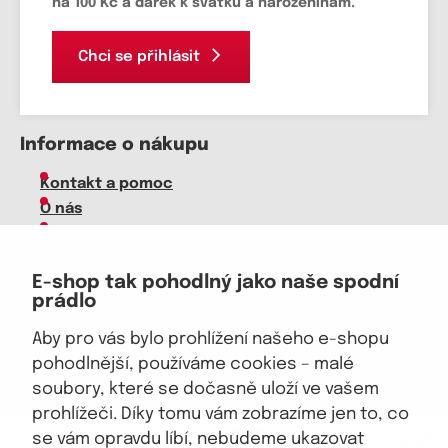
na 100 Kč a dárek k svátku a narozeninám.
Chci se přihlásit
Informace o nákupu
Kontakt a pomoc
O nás
Kariéra
Doprava, platba
E-shop tak pohodlný jako naše spodní
Velkoobchod
prádlo
Vrácení zboží, reklamace
Obchodní podmínky
Aby pro vás bylo prohlížení našeho e-shopu
Průvodce spokojené ženy
pohodlnější, používáme cookies – malé
soubory, které se dočasně uloží ve vašem
Staňte se naším fanouškem
prohlížeči. Díky tomu vám zobrazíme jen to, co
eKAPO KLUB
se vám opravdu líbí, nebudeme ukazovat