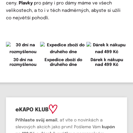
ceny.
Plavky
pro pány i pro dámy máme ve všech
velikostech, a to i v těch nadměrných, abyste si užili
co největší pohodlí.
30 dní na
Expedice zboží do
Dárek k nákupu
rozmyšlenou
druhého dne
nad 499 Kč
eKAPO KLUB
Přihlaste svůj email
, ať víte o novinkách a
slevových akcích jako první! Pošleme Vám
kupón