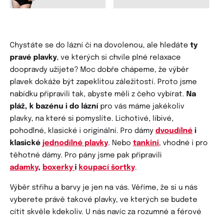
Chystáte se do lázní či na dovolenou, ale hledáte
ty
pravé plavky
, ve kterých si chvíle plné relaxace
doopravdy užijete? Moc dobře chápeme, že výběr
plavek dokáže být zapeklitou záležitostí. Proto jsme
nabídku připravili tak, abyste měli z čeho vybírat.
Na
pláž, k bazénu i do lázní
pro vás máme jakékoliv
plavky, na které si pomyslíte. Lichotivé, líbivé,
pohodlné, klasické i originální. Pro dámy
dvoudílné
i
klasické
jednodílné plavky
. Nebo
tankini
, vhodné i pro
těhotné dámy. Pro pány jsme pak připravili
adamky
,
boxerky
i
koupací šortky
.
Výběr střihu a barvy je jen na vás. Věříme, že si u nás
vyberete právě takové plavky, ve kterých se budete
cítit skvěle kdekoliv. U nás navíc za rozumné a férové