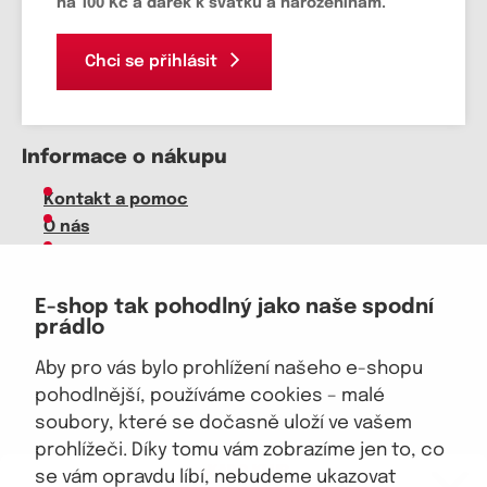
na 100 Kč a dárek k svátku a narozeninám.
Chci se přihlásit
Informace o nákupu
Kontakt a pomoc
O nás
Kariéra
Doprava, platba
E-shop tak pohodlný jako naše spodní
Velkoobchod
prádlo
Vrácení zboží, reklamace
Obchodní podmínky
Aby pro vás bylo prohlížení našeho e-shopu
Průvodce spokojené ženy
pohodlnější, používáme cookies – malé
soubory, které se dočasně uloží ve vašem
Staňte se naším fanouškem
prohlížeči. Díky tomu vám zobrazíme jen to, co
eKAPO KLUB
se vám opravdu líbí, nebudeme ukazovat