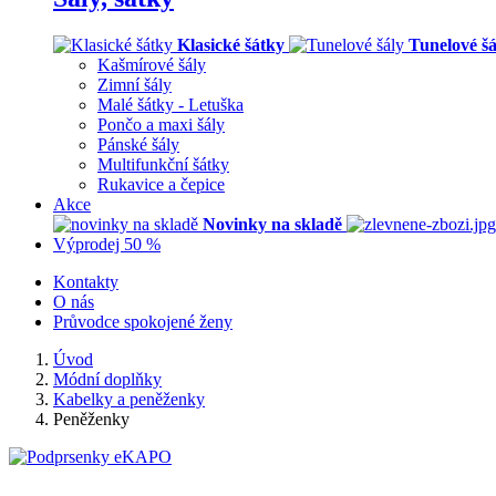
Klasické šátky
Tunelové šá
Kašmírové šály
Zimní šály
Malé šátky - Letuška
Pončo a maxi šály
Pánské šály
Multifunkční šátky
Rukavice a čepice
Akce
Novinky na skladě
Výprodej 50 %
Kontakty
O nás
Průvodce spokojené ženy
Úvod
Módní doplňky
Kabelky a peněženky
Peněženky