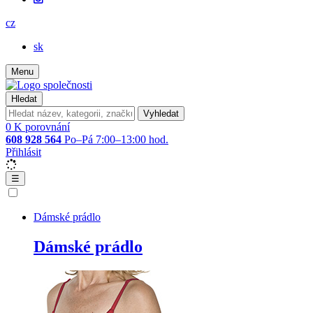
cz
sk
Menu
Hledat
Vyhledat
0
K porovnání
608 928 564
Po–Pá 7:00–13:00 hod.
Přihlásit
☰
Dámské prádlo
Dámské prádlo