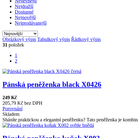
Nejlevnější
Nejdražší
Dostupné
Nejnovější
Nejprodávanejší
Obrázkový výpis
Tabulkový výpis
Řádkový výpis
31
položek
1
2
Pánská peněženka black X0426
249 Kč
205,79 Kč bez DPH
Porovnání
Skladem
Sháníte praktickou a elegantní peněženku? Tato peněženka je kombin