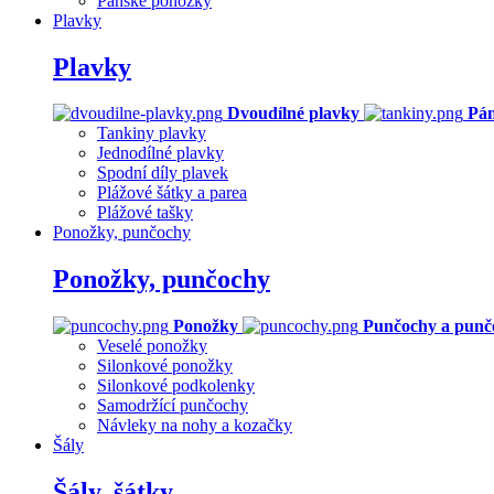
Pánské ponožky
Plavky
Plavky
Dvoudílné plavky
Pán
Tankiny plavky
Jednodílné plavky
Spodní díly plavek
Plážové šátky a parea
Plážové tašky
Ponožky, punčochy
Ponožky, punčochy
Ponožky
Punčochy a punč
Veselé ponožky
Silonkové ponožky
Silonkové podkolenky
Samodržící punčochy
Návleky na nohy a kozačky
Šály
Šály, šátky