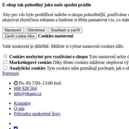
E-shop tak pohodlný jako naše spodní prádlo
Aby pro vás bylo prohlížení našeho e-shopu pohodlnější, používáme c
ukazovat zbytečnou reklamu a budeme si třeba pamatovat i to, co mát
Nastavení
Odmítnout
Souhlasit a zavřít
Cookies nastavení
Zavřít cookie lištu
Vaše soukromí je důležité. Můžete si vybrat nastavení cookies níže.
Cookies nezbytné pro využívání e-shopu
Toto nastavení nelze 
Marketingové cookies
Díky těmto cookies můžeme zlepšovat výko
Analytické cookies
Tyto cookies nám pomáhají pochopit, jak e-s
Potvrzuji
Po–Pá 7:00–13:00 hod.
608 928 564
info@ekapo.cz
Kontakty
O nás
Průvodce spokojené ženy