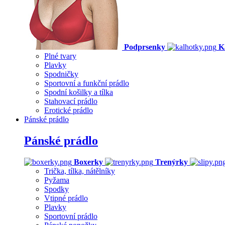
Podprsenky
K
Plné tvary
Plavky
Spodničky
Sportovní a funkční prádlo
Spodní košilky a tílka
Stahovací prádlo
Erotické prádlo
Pánské prádlo
Pánské prádlo
Boxerky
Trenýrky
Trička, tílka, nátělníky
Pyžama
Spodky
Vtipné prádlo
Plavky
Sportovní prádlo