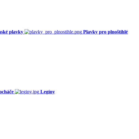
ské plavky
Plavky pro plnoštíhlé
ocháče
Legíny