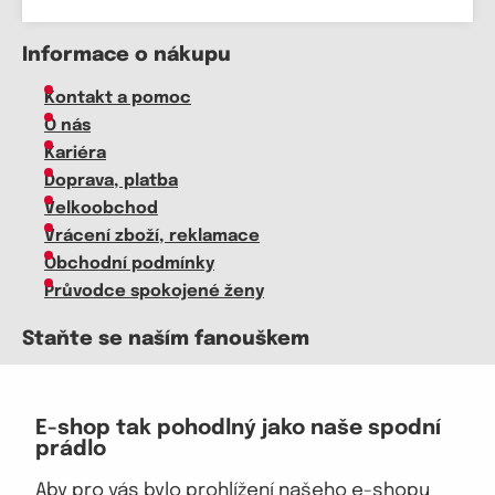
Informace o nákupu
Kontakt a pomoc
O nás
Kariéra
Doprava, platba
Velkoobchod
Vrácení zboží, reklamace
Obchodní podmínky
Průvodce spokojené ženy
Staňte se naším fanouškem
E-shop tak pohodlný jako naše spodní
prádlo
Jsme důvěryhodný obchod
Aby pro vás bylo prohlížení našeho e-shopu