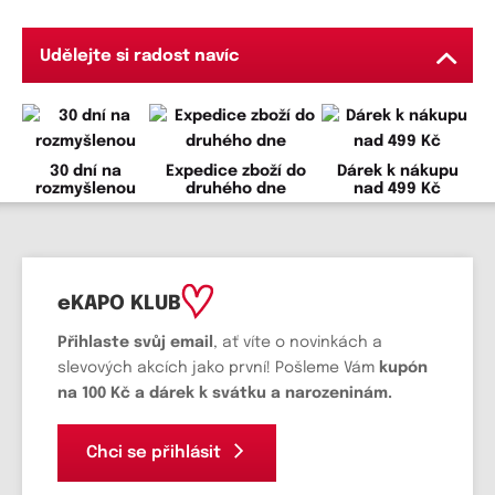
Udělejte si radost navíc
30 dní na
Expedice zboží do
Dárek k nákupu
rozmyšlenou
druhého dne
nad 499 Kč
eKAPO KLUB
Přihlaste svůj email
, ať víte o novinkách a
slevových akcích jako první! Pošleme Vám
kupón
na 100 Kč a dárek k svátku a narozeninám.
Chci se přihlásit