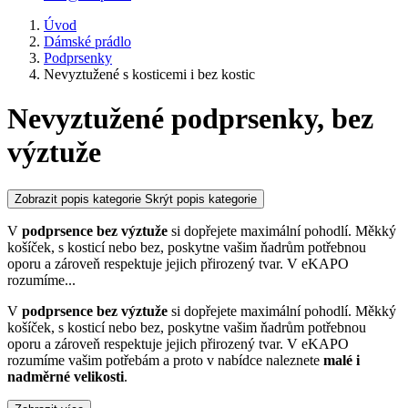
Úvod
Dámské prádlo
Podprsenky
Nevyztužené s kosticemi i bez kostic
Nevyztužené podprsenky, bez
výztuže
Zobrazit popis kategorie
Skrýt popis kategorie
V
podprsence bez výztuže
si dopřejete maximální pohodlí. Měkký
košíček, s kosticí nebo bez, poskytne vašim ňadrům potřebnou
oporu a zároveň respektuje jejich přirozený tvar. V eKAPO
rozumíme
...
V
podprsence bez výztuže
si dopřejete maximální pohodlí. Měkký
košíček, s kosticí nebo bez, poskytne vašim ňadrům potřebnou
oporu a zároveň respektuje jejich přirozený tvar. V eKAPO
rozumíme vašim potřebám a proto v nabídce naleznete
malé i
nadměrné velikosti
.