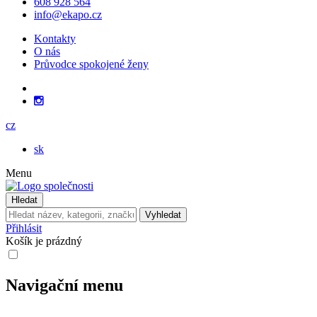
608 928 564
info@ekapo.cz
Kontakty
O nás
Průvodce spokojené ženy
cz
sk
Menu
Hledat
Vyhledat
Přihlásit
Košík je prázdný
Navigační menu