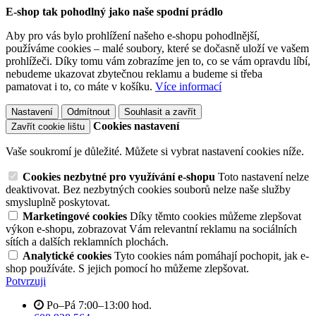
E-shop tak pohodlný jako naše spodní prádlo
Aby pro vás bylo prohlížení našeho e-shopu pohodlnější,
používáme cookies – malé soubory, které se dočasně uloží ve vašem
prohlížeči. Díky tomu vám zobrazíme jen to, co se vám opravdu líbí,
nebudeme ukazovat zbytečnou reklamu a budeme si třeba
pamatovat i to, co máte v košíku.
Více informací
Nastavení
Odmítnout
Souhlasit a zavřít
Cookies nastavení
Zavřít cookie lištu
Vaše soukromí je důležité. Můžete si vybrat nastavení cookies níže.
Cookies nezbytné pro využívání e-shopu
Toto nastavení nelze
deaktivovat. Bez nezbytných cookies souborů nelze naše služby
smysluplně poskytovat.
Marketingové cookies
Díky těmto cookies můžeme zlepšovat
výkon e-shopu, zobrazovat Vám relevantní reklamu na sociálních
sítích a dalších reklamních plochách.
Analytické cookies
Tyto cookies nám pomáhají pochopit, jak e-
shop používáte. S jejich pomocí ho můžeme zlepšovat.
Potvrzuji
Po–Pá 7:00–13:00 hod.