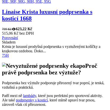
90E,
90F,
90G,
90H,
95E,
95G
Linaise Krista luxusní podprsenka s
kosticí 1668
623,22 Kč
799 Kč
515,06 Kč bez DPH
Porovnání
Skladem
Krista je luxusní prodyšná podprsenka s vyztuženými košíčky a
krajkovou ozdobou. Doko...
75H
Proč
právě podprsenka bez výztuže?
Podprsenka bez výztuže podporuje přirozený tvar poprsí, je tenká,
vzdušná a praktická.
Patří mezi ně
lambády
, které jsou perfektní pro sportovní aktivity.
Ale také
podprsenky s kosticí
, které mírně upraví tvar prsou,
zároveň však ctí přirozenost.