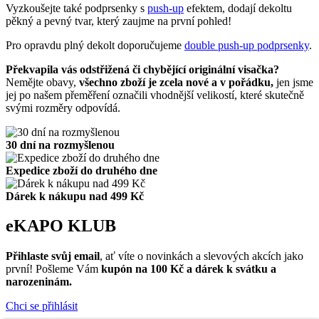
Vyzkoušejte také podprsenky s
push-up
efektem, dodají dekoltu
pěkný a pevný tvar, který zaujme na první pohled!
Pro opravdu plný dekolt doporučujeme
double push-up podprsenky
.
Překvapila vás odstřižená či chybějící originální visačka?
Nemějte obavy,
všechno zboží je zcela nové a v pořádku,
jen jsme
jej po našem přeměření označili vhodnější velikostí, které skutečně
svými rozměry odpovídá.
30 dní na rozmyšlenou
Expedice zboží do druhého dne
Dárek k nákupu nad 499 Kč
eKAPO KLUB
Přihlaste svůj email
, ať víte o novinkách a slevových akcích jako
první! Pošleme Vám
kupón na 100 Kč a dárek k svátku a
narozeninám.
Chci se přihlásit