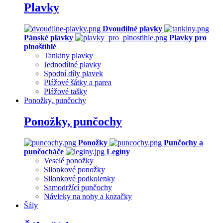
Plavky
Dvoudílné plavky
Pánské plavky
Plavky pro
plnoštíhlé
Tankiny plavky
Jednodílné plavky
Spodní díly plavek
Plážové šátky a parea
Plážové tašky
Ponožky, punčochy
Ponožky, punčochy
Ponožky
Punčochy a
punčocháče
Legíny
Veselé ponožky
Silonkové ponožky
Silonkové podkolenky
Samodržící punčochy
Návleky na nohy a kozačky
Šály