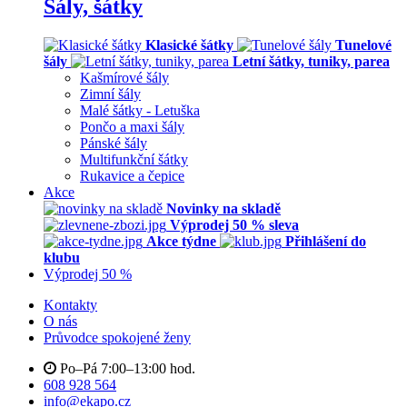
Šály, šátky
Klasické šátky
Tunelové
šály
Letní šátky, tuniky, parea
Kašmírové šály
Zimní šály
Malé šátky - Letuška
Pončo a maxi šály
Pánské šály
Multifunkční šátky
Rukavice a čepice
Akce
Novinky na skladě
Výprodej 50 % sleva
Akce týdne
Přihlášení do
klubu
Výprodej 50 %
Kontakty
O nás
Průvodce spokojené ženy
Po–Pá 7:00–13:00 hod.
608 928 564
info@ekapo.cz