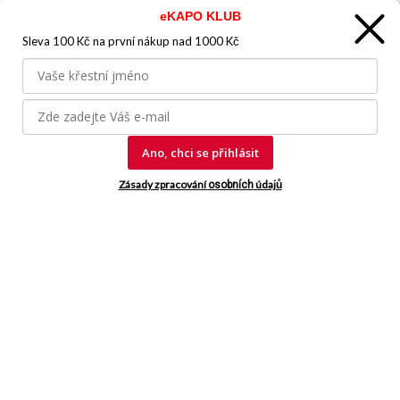
eKAPO KLUB
Informace o nákupu
Sleva 100 Kč na první nákup
nad 1000 Kč
Kontakt a pomoc
O nás
Kariéra
Doprava, platba
Velkoobchod
Vrácení zboží, reklamace
Ano, chci se přihlásit
Obchodní podmínky
Průvodce spokojené ženy
Zásady zpracování
údajů
osobních
Staňte se naším fanouškem
Jsme důvěryhodný obchod
© 2026, eKAPO