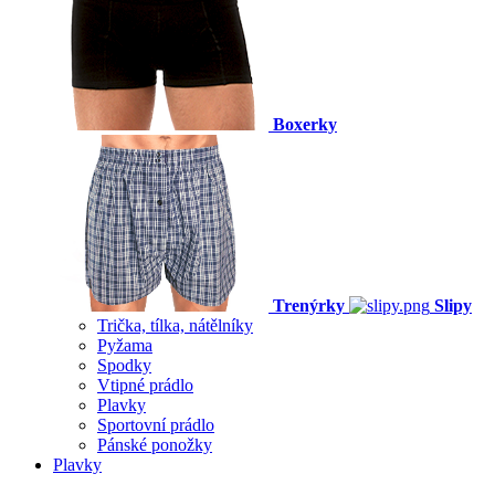
Boxerky
Trenýrky
Slipy
Trička, tílka, nátělníky
Pyžama
Spodky
Vtipné prádlo
Plavky
Sportovní prádlo
Pánské ponožky
Plavky