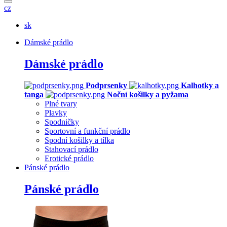
cz
sk
Dámské prádlo
Dámské prádlo
Podprsenky
Kalhotky a
tanga
Noční košilky a pyžama
Plné tvary
Plavky
Spodničky
Sportovní a funkční prádlo
Spodní košilky a tílka
Stahovací prádlo
Erotické prádlo
Pánské prádlo
Pánské prádlo