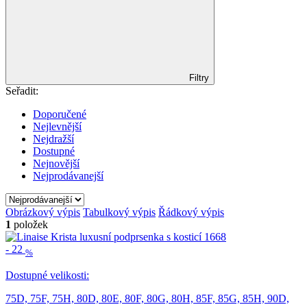
Filtry
Seřadit:
Doporučené
Nejlevnější
Nejdražší
Dostupné
Nejnovější
Nejprodávanejší
Obrázkový výpis
Tabulkový výpis
Řádkový výpis
1
položek
-
22
%
Dostupné velikosti:
75D,
75F,
75H,
80D,
80E,
80F,
80G,
80H,
85F,
85G,
85H,
90D,