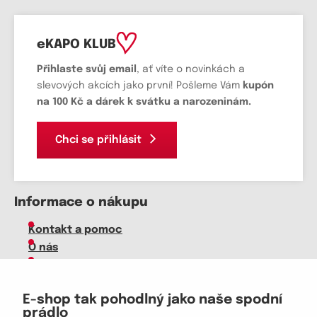
eKAPO KLUB
Přihlaste svůj email
, ať víte o novinkách a
slevových akcích jako první! Pošleme Vám
kupón
na 100 Kč a dárek k svátku a narozeninám.
Chci se přihlásit
Informace o nákupu
Kontakt a pomoc
O nás
Kariéra
Doprava, platba
E-shop tak pohodlný jako naše spodní
Velkoobchod
prádlo