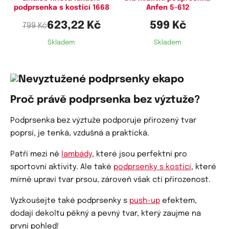
podprsenka s kosticí 1668
Anfen 5-612
100G,
100H,
105E,
105G,
105H
623,22 Kč
599 Kč
799 Kč
Skladem
Skladem
Proč právě podprsenka bez výztuže?
Podprsenka bez výztuže podporuje přirozený tvar
poprsí, je tenká, vzdušná a praktická.
Patří mezi ně
lambády
, které jsou perfektní pro
sportovní aktivity. Ale také
podprsenky s kosticí
, které
mírně upraví tvar prsou, zároveň však ctí přirozenost.
Vyzkoušejte také podprsenky s
push-up
efektem,
dodají dekoltu pěkný a pevný tvar, který zaujme na
první pohled!