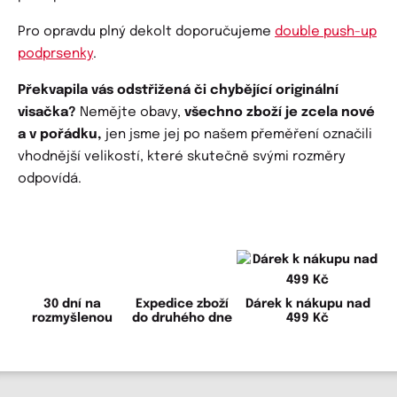
Pro opravdu plný dekolt doporučujeme
double push-up
podprsenky
.
Překvapila vás odstřižená či chybějící originální
visačka?
Nemějte obavy,
všechno zboží je zcela nové
a v pořádku,
jen jsme jej po našem přeměření označili
vhodnější velikostí, které skutečně svými rozměry
odpovídá.
30 dní na
Expedice zboží
Dárek k nákupu nad
rozmyšlenou
do druhého dne
499 Kč