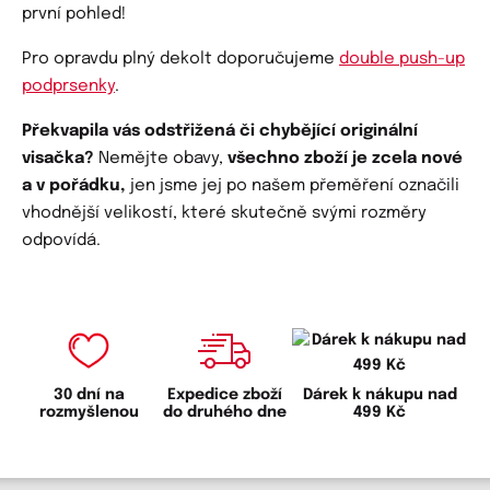
první pohled!
Pro opravdu plný dekolt doporučujeme
double push-up
podprsenky
.
Překvapila vás odstřižená či chybějící originální
visačka?
Nemějte obavy,
všechno zboží je zcela nové
a v pořádku,
jen jsme jej po našem přeměření označili
vhodnější velikostí, které skutečně svými rozměry
odpovídá.
30 dní na
Expedice zboží
Dárek k nákupu nad
rozmyšlenou
do druhého dne
499 Kč