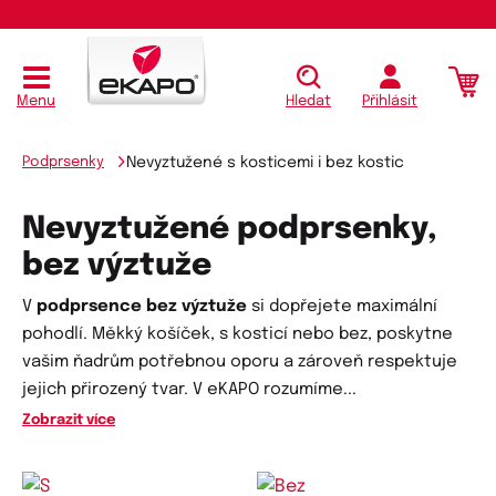
Menu
Hledat
Přihlásit
Podprsenky
Nevyztužené s kosticemi i bez kostic
Nevyztužené podprsenky,
bez výztuže
V
podprsence bez výztuže
si dopřejete maximální
pohodlí. Měkký košíček, s kosticí nebo bez, poskytne
vašim ňadrům potřebnou oporu a zároveň respektuje
jejich přirozený tvar. V eKAPO rozumíme
...
Zobrazit více