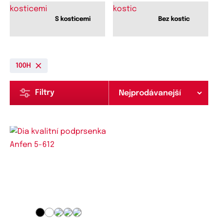
S kosticemi
Bez kostic
100H
Filtry
Dostupné velikosti:
75D,
75E,
75F,
80C,
80D,
80E,
80F,
80G,
80H,
85C,
85D,
85F,
85G,
85H,
90C,
90D,
90E,
90F,
90G,
90H,
95D,
95E,
95F,
95G,