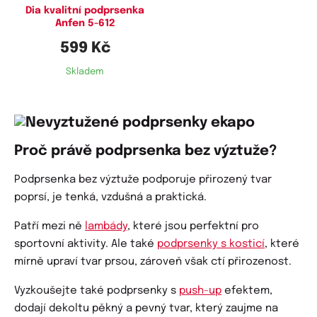
95H,
100C,
100D,
100E,
100F,
Dia kvalitní podprsenka
Anfen 5-612
100G,
100H,
105E,
105G,
105H
599 Kč
Skladem
Proč právě podprsenka bez výztuže?
Podprsenka bez výztuže podporuje přirozený tvar
poprsí, je tenká, vzdušná a praktická.
Patří mezi ně
lambády
, které jsou perfektní pro
sportovní aktivity. Ale také
podprsenky s kosticí
, které
mírně upraví tvar prsou, zároveň však ctí přirozenost.
Vyzkoušejte také podprsenky s
push-up
efektem,
dodají dekoltu pěkný a pevný tvar, který zaujme na