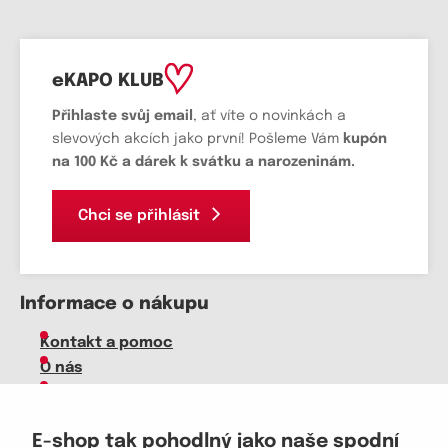
eKAPO KLUB
Přihlaste svůj email
, ať víte o novinkách a
slevových akcích jako první! Pošleme Vám
kupón
na 100 Kč a dárek k svátku a narozeninám.
Chci se přihlásit
Informace o nákupu
Kontakt a pomoc
O nás
Kariéra
Doprava, platba
E-shop tak pohodlný jako naše spodní
Velkoobchod