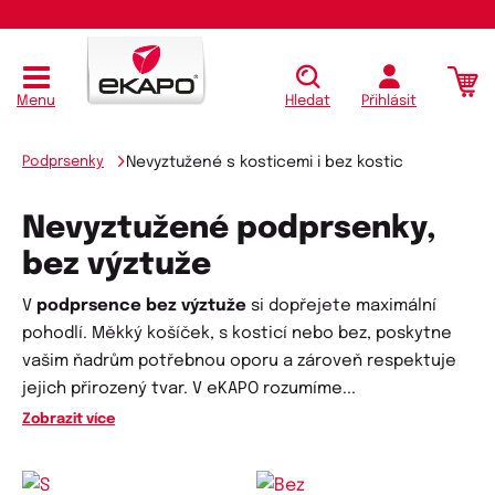
Menu
Hledat
Přihlásit
Podprsenky
Nevyztužené s kosticemi i bez kostic
Nevyztužené podprsenky,
bez výztuže
V
podprsence bez výztuže
si dopřejete maximální
pohodlí. Měkký košíček, s kosticí nebo bez, poskytne
vašim ňadrům potřebnou oporu a zároveň respektuje
jejich přirozený tvar. V eKAPO rozumíme
...
Zobrazit více