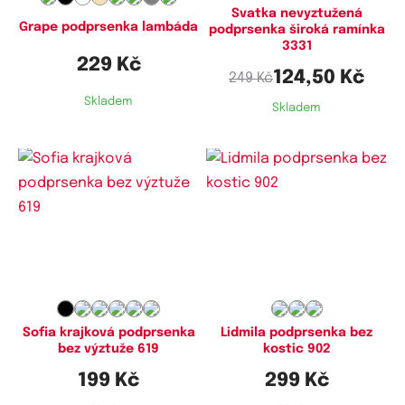
Svatka nevyztužená
Grape podprsenka lambáda
podprsenka široká ramínka
3331
229 Kč
124,50 Kč
249 Kč
Skladem
Skladem
Dostupné velikosti:
Dostupné velikosti:
80B,
85B,
90B,
90C,
100B,
100C,
85C,
90C,
90D,
95C,
95D,
100C,
105B
100D,
100E,
105C,
105D,
105E,
110C,
110D,
110E,
115E
Sofia krajková podprsenka
Lidmila podprsenka bez
bez výztuže 619
kostic 902
199 Kč
299 Kč