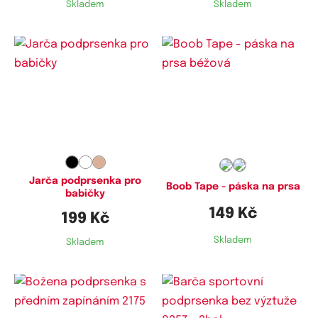
Skladem
Skladem
Dostupné velikosti:
80C,
85C,
90C,
95C,
100C,
105C,
110C
Jarča podprsenka pro
Boob Tape - páska na prsa
babičky
149 Kč
199 Kč
Skladem
Skladem