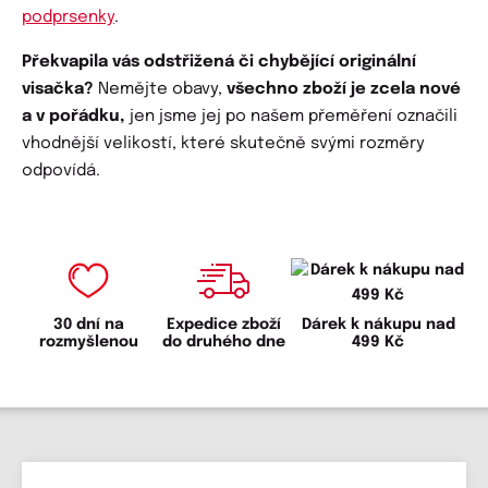
podprsenky
.
Překvapila vás odstřižená či chybějící originální
visačka?
Nemějte obavy,
všechno zboží je zcela nové
a v pořádku,
jen jsme jej po našem přeměření označili
vhodnější velikostí, které skutečně svými rozměry
odpovídá.
30 dní na
Expedice zboží
Dárek k nákupu nad
rozmyšlenou
do druhého dne
499 Kč