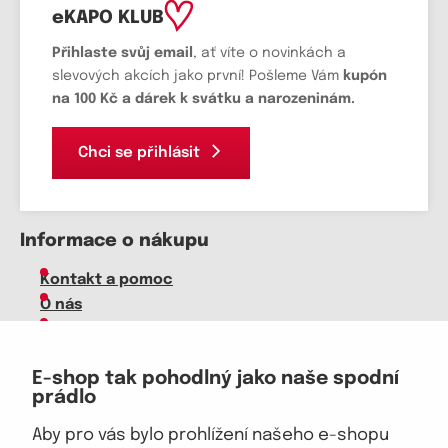
eKAPO KLUB
Přihlaste svůj email
, ať víte o novinkách a
slevových akcích jako první! Pošleme Vám
kupón
na 100 Kč a dárek k svátku a narozeninám.
Chci se přihlásit
Informace o nákupu
Kontakt a pomoc
O nás
Kariéra
Doprava, platba
E-shop tak pohodlný jako naše spodní
Velkoobchod
prádlo
Vrácení zboží, reklamace
Obchodní podmínky
Aby pro vás bylo prohlížení našeho e-shopu