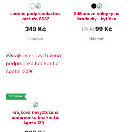
Luděna podprsenka bez
Silikonové nálepky na
výztuže 8682
bradavky - kytička
349 Kč
99 Kč
129 Kč
Skladem
Skladem
Dostupné velikosti:
80C,
80D,
80E,
85C,
85D,
85F,
90C,
90D,
90E,
90F,
95C,
95D,
NOVINKA
95E,
95F,
100C,
100D,
100E,
100F,
105C,
105D,
105E,
105F,
110D,
110F
Krajková nevyztužená
podprsenka bez kostic
Agáta 130...