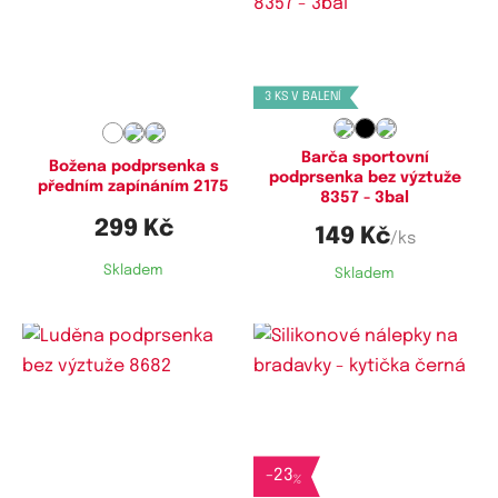
Dostupné velikosti:
Dostupné velikosti:
3XL
M,
L
3 KS V BALENÍ
Barča sportovní
Božena podprsenka s
podprsenka bez výztuže
předním zapínáním 2175
8357 - 3bal
299 Kč
149 Kč
/ks
Skladem
Skladem
Dostupné velikosti:
95E,
100E,
105E,
110E,
115E
-
23
%