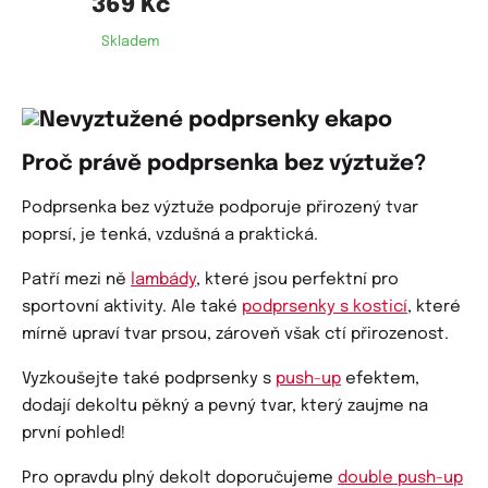
369 Kč
Skladem
Proč právě podprsenka bez výztuže?
Podprsenka bez výztuže podporuje přirozený tvar
poprsí, je tenká, vzdušná a praktická.
Patří mezi ně
lambády
, které jsou perfektní pro
sportovní aktivity. Ale také
podprsenky s kosticí
, které
mírně upraví tvar prsou, zároveň však ctí přirozenost.
Vyzkoušejte také podprsenky s
push-up
efektem,
dodají dekoltu pěkný a pevný tvar, který zaujme na
první pohled!
Pro opravdu plný dekolt doporučujeme
double push-up