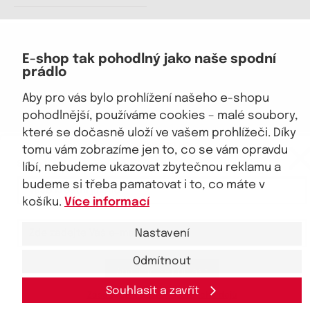
Jsme důvěryhodný obchod
E-shop tak pohodlný jako naše spodní
prádlo
Aby pro vás bylo prohlížení našeho e-shopu
pohodlnější, používáme cookies – malé soubory,
které se dočasně uloží ve vašem prohlížeči. Díky
© 2026, eKAPO
eKAPO KLUB
tomu vám zobrazíme jen to, co se vám opravdu
Úvodní strana
Obchodní podmínky
GDPR
Mapa stránek
Kontakt a pomoc
Sleva 100 Kč na první nákup
nad 1000 Kč
líbí, nebudeme ukazovat zbytečnou reklamu a
budeme si třeba pamatovat i to, co máte v
košíku.
Více informací
Nastavení
Odmítnout
Ano, chci se přihlásit
Souhlasit a zavřít
Zásady zpracování
osobních
údajů