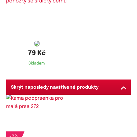
79 Kč
Skladem
Skrýt naposledy navštívené produkty
Dostupné velikosti:
75A,
80A
-
22