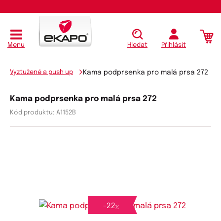
Menu
Hledat
Přihlásit
Vyztužené a push up
Kama podprsenka pro malá prsa 272
Kama podprsenka pro malá prsa 272
Kód produktu:
A1152B
-
22
%