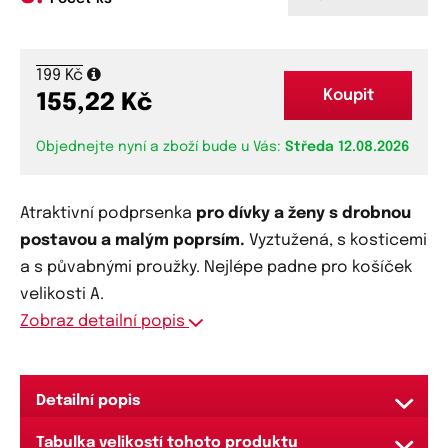
199 Kč
Koupit
155,22 Kč
Objednejte nyní a zboží bude u Vás:
Středa 12.08.2026
Atraktivní podprsenka
pro dívky a ženy s drobnou
postavou a malým poprsím.
Vyztužená, s kosticemi
a s půvabnými proužky. Nejlépe padne pro košíček
velikosti A.
Zobraz detailní popis
Detailní popis
Středně silná výztuž se zesílením ve spodní
Tabulka velikostí tohoto produktu