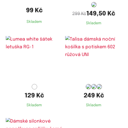
131
133
135
99 Kč
149,50 Kč
299 Kč
134-
136-
138
120
118-122
136
138
140
Skladem
Skladem
Dostupné velikosti:
UNI
129 Kč
249 Kč
Skladem
Skladem