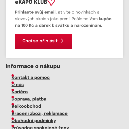
eKAPO KLUB
Přihlaste svůj email
, ať víte o novinkách a
slevových akcích jako první! Pošleme Vám
kupón
na 100 Kč a dárek k svátku a narozeninám.
Chci se přihlásit
Informace o nákupu
Kontakt a pomoc
O nás
Kariéra
Doprava, platba
Velkoobchod
Vrácení zboží, reklamace
Obchodní podmínky
Průvodce spokojené ženy