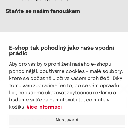
Staňte se naším fanouškem
Jsme důvěryhodný obchod
E-shop tak pohodlný jako naše spodní
prádlo
Aby pro vás bylo prohlížení našeho e-shopu
pohodlnější, používáme cookies – malé soubory,
které se dočasně uloží ve vašem prohlížeči. Díky
eKAPO KLUB
tomu vám zobrazíme jen to, co se vám opravdu
© 2026, eKAPO
Úvodní strana
Obchodní podmínky
GDPR
Mapa stránek
Kontakt a pomoc
Sleva 100 Kč na první nákup
nad 1000 Kč
líbí, nebudeme ukazovat zbytečnou reklamu a
budeme si třeba pamatovat i to, co máte v
košíku.
Více informací
Nastavení