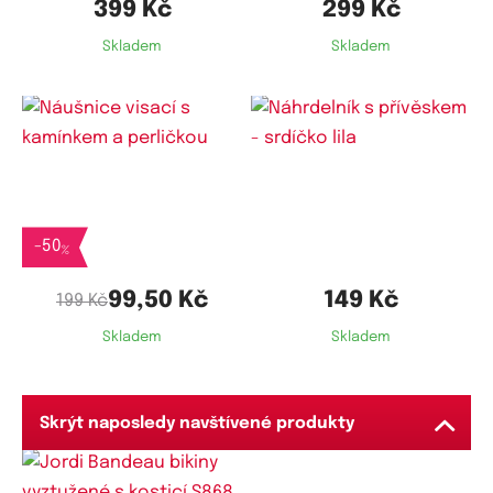
399 Kč
299 Kč
98 -
L
78 - 84
B
80 - 87
Skladem
Skladem
105
104 -
XL
82 - 87
B
85 - 92
109
107 -
XXL
85 - 90
B
91 - 98
114
-
50
%
99,50 Kč
149 Kč
199 Kč
Skladem
Skladem
Skrýt naposledy navštívené produkty