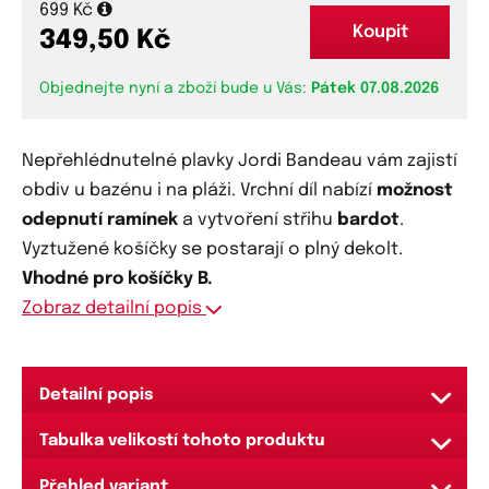
699 Kč
Koupit
349,50 Kč
Objednejte nyní a zboží bude u Vás:
Pátek 07.08.2026
Nepřehlédnutelné plavky Jordi Bandeau vám zajistí
obdiv u bazénu i na pláži. Vrchní díl nabízí
možnost
odepnutí ramínek
a vytvoření střihu
bardot
.
Vyztužené košíčky se postarají o plný dekolt.
Vhodné pro košíčky B.
Zobraz detailní popis
Detailní popis
Horní díl plavek:
Tabulka velikostí tohoto produktu
Svůdné a nepřehlédnutelné dvoudílné plavky v
velikost
obvod pod prsy (cm)
košíček
obvod pa
Přehled variant