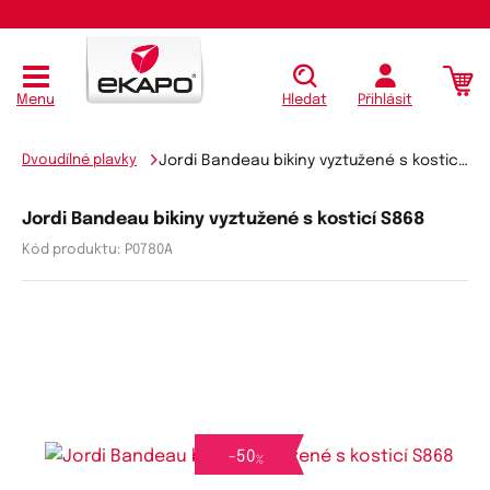
Menu
Hledat
Přihlásit
Dvoudílné plavky
Jordi Bandeau bikiny vyztužené s kosticí S868
Jordi Bandeau bikiny vyztužené s kosticí S868
Kód produktu:
P0780A
-
50
%