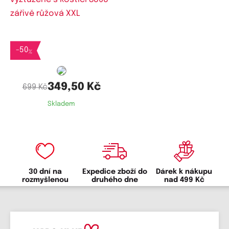
Dostupné velikosti:
M,
XXL
-
50
%
349,50 Kč
699 Kč
Skladem
30 dní na
Expedice zboží do
Dárek k nákupu
rozmyšlenou
druhého dne
nad 499 Kč