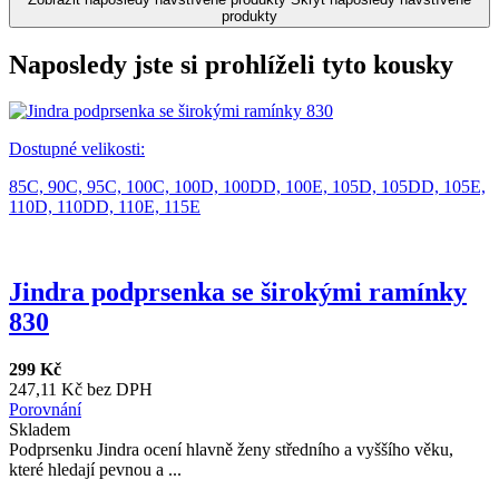
produkty
Naposledy jste si prohlíželi tyto kousky
Dostupné velikosti:
85C,
90C,
95C,
100C,
100D,
100DD,
100E,
105D,
105DD,
105E,
110D,
110DD,
110E,
115E
Jindra podprsenka se širokými ramínky
830
299 Kč
247,11 Kč bez DPH
Porovnání
Skladem
Podprsenku Jindra ocení hlavně ženy středního a vyššího věku,
které hledají pevnou a ...