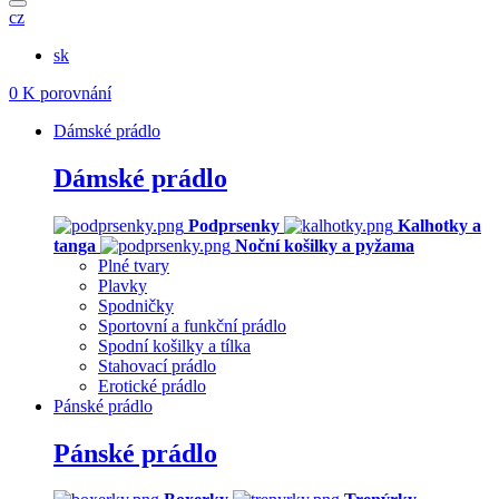
cz
sk
0
K porovnání
Dámské prádlo
Dámské prádlo
Podprsenky
Kalhotky a
tanga
Noční košilky a pyžama
Plné tvary
Plavky
Spodničky
Sportovní a funkční prádlo
Spodní košilky a tílka
Stahovací prádlo
Erotické prádlo
Pánské prádlo
Pánské prádlo