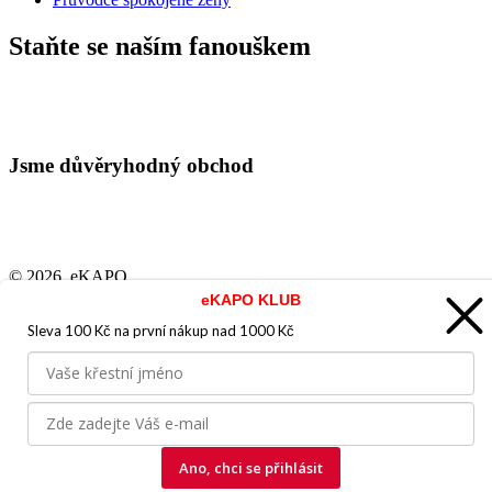
Staňte se naším fanouškem
Jsme důvěryhodný obchod
© 2026, eKAPO
eKAPO KLUB
Úvodní strana
Obchodní podmínky
GDPR
Mapa stránek
Kontakt a
Sleva 100 Kč na první nákup
nad 1000 Kč
pomoc
Vyrobila
eBRÁNA.cz
Koupit
Ano, chci se přihlásit