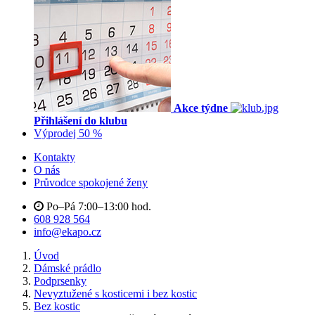
Akce týdne
Přihlášení do klubu
Výprodej 50 %
Kontakty
O nás
Průvodce spokojené ženy
Po–Pá 7:00–13:00 hod.
608 928 564
info@ekapo.cz
Úvod
Dámské prádlo
Podprsenky
Nevyztužené s kosticemi i bez kostic
Bez kostic