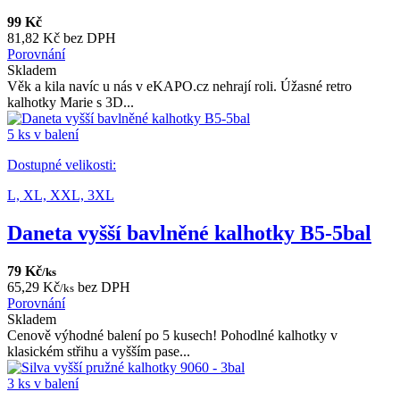
99 Kč
81,82 Kč bez DPH
Porovnání
Skladem
Věk a kila navíc u nás v eKAPO.cz nehrají roli. Úžasné retro
kalhotky Marie s 3D...
5 ks v balení
Dostupné velikosti:
L,
XL,
XXL,
3XL
Daneta vyšší bavlněné kalhotky B5-5bal
79 Kč
/ks
65,29 Kč
bez DPH
/ks
Porovnání
Skladem
Cenově výhodné balení po 5 kusech! Pohodlné kalhotky v
klasickém střihu a vyšším pase...
3 ks v balení