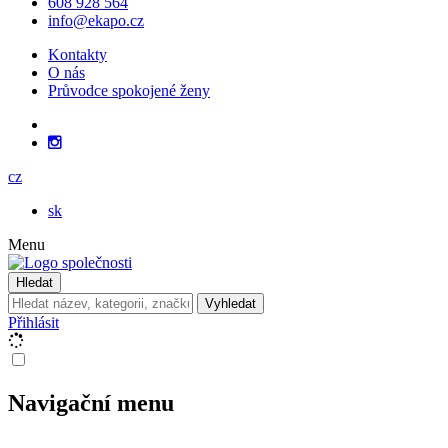
608 928 564
info@ekapo.cz
Kontakty
O nás
Průvodce spokojené ženy
cz
sk
Menu
Hledat
Vyhledat
Přihlásit
Navigační menu