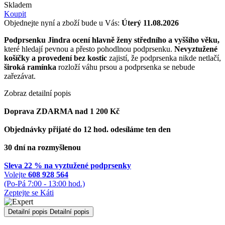
Skladem
Koupit
Objednejte nyní a zboží bude u Vás:
Úterý 11.08.2026
Podprsenku Jindra ocení hlavně ženy středního a vyššího věku,
které hledají pevnou a přesto pohodlnou podprsenku.
Nevyztužené
košíčky a provedení bez kostic
zajistí, že podprsenka nikde netlačí,
široká ramínka
rozloží váhu prsou a podprsenka se nebude
zařezávat.
Zobraz detailní popis
Doprava ZDARMA nad 1 200 Kč
Objednávky přijaté do 12 hod. odesíláme ten den
30 dní na rozmyšlenou
Sleva 22 % na vyztužené podprsenky
Volejte
608 928 564
(Po-Pá 7:00 - 13:00 hod.)
Zeptejte se Káti
Detailní popis
Detailní popis