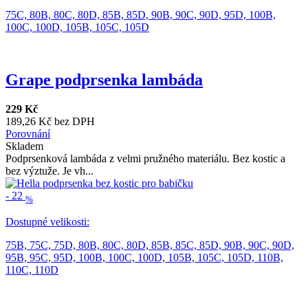
75C,
80B,
80C,
80D,
85B,
85D,
90B,
90C,
90D,
95D,
100B,
100C,
100D,
105B,
105C,
105D
Grape podprsenka lambáda
229 Kč
189,26 Kč bez DPH
Porovnání
Skladem
Podprsenková lambáda z velmi pružného materiálu. Bez kostic a
bez výztuže. Je vh...
-
22
%
Dostupné velikosti:
75B,
75C,
75D,
80B,
80C,
80D,
85B,
85C,
85D,
90B,
90C,
90D,
95B,
95C,
95D,
100B,
100C,
100D,
105B,
105C,
105D,
110B,
110C,
110D