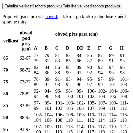
Tabulka velikostí tohoto produktu
Tabulka velikostí tohoto produktu
Připravili jsme pro vás
návod
, jak krok po kroku jednoduše změřit
správné míry.
obvod
obvod přes prsa (cm)
pod
velikost
prsy
A
B
C
D
DD
E
F
G
H
(cm)
77-
79-
81-
83-
84-
85-
87-
89-
91-
65
63-67
79
81
83
85
86
87
89
91
93
82-
84-
86-
88-
89-
90-
92-
94-
96-
70
68-72
84
86
88
90
91
92
94
96
98
78-
89-
91-
93-
94-
95-
97-
99-
101-
75
73-77
89
91
93
95
96
97
99
101
103
92-
94-
96-
98-
99-
100-
102-
104-
106-
80
78-82
94
96
98
100
101
102
104
106
108
97-
99-
101-
103-
102-
105-
107-
109-
111-
85
83-87
99
101
103
105
106
107
109
111
112
102-
104-
106-
108-
109-
110-
112-
114-
116-
90
88-92
104
106
108
110
111
112
114
116
118
107-
109-
111-
113-
114-
115-
117-
119-
121-
95
93-97
109
111
113
115
116
117
119
121
123