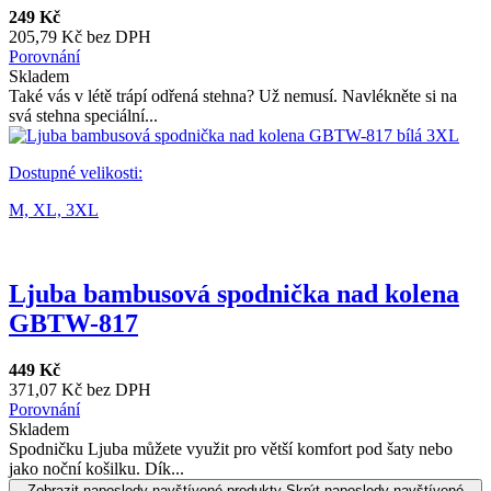
249 Kč
205,79 Kč bez DPH
Porovnání
Skladem
Také vás v létě trápí odřená stehna? Už nemusí. Navlékněte si na
svá stehna speciální...
Dostupné velikosti:
M,
XL,
3XL
Ljuba bambusová spodnička nad kolena
GBTW-817
449 Kč
371,07 Kč bez DPH
Porovnání
Skladem
Spodničku Ljuba můžete využit pro větší komfort pod šaty nebo
jako noční košilku. Dík...
Zobrazit naposledy navštívené produkty
Skrýt naposledy navštívené