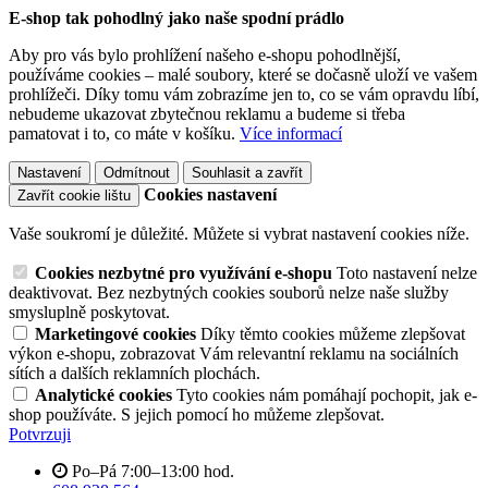
E-shop tak pohodlný jako naše spodní prádlo
Aby pro vás bylo prohlížení našeho e-shopu pohodlnější,
používáme cookies – malé soubory, které se dočasně uloží ve vašem
prohlížeči. Díky tomu vám zobrazíme jen to, co se vám opravdu líbí,
nebudeme ukazovat zbytečnou reklamu a budeme si třeba
pamatovat i to, co máte v košíku.
Více informací
Nastavení
Odmítnout
Souhlasit a zavřít
Cookies nastavení
Zavřít cookie lištu
Vaše soukromí je důležité. Můžete si vybrat nastavení cookies níže.
Cookies nezbytné pro využívání e-shopu
Toto nastavení nelze
deaktivovat. Bez nezbytných cookies souborů nelze naše služby
smysluplně poskytovat.
Marketingové cookies
Díky těmto cookies můžeme zlepšovat
výkon e-shopu, zobrazovat Vám relevantní reklamu na sociálních
sítích a dalších reklamních plochách.
Analytické cookies
Tyto cookies nám pomáhají pochopit, jak e-
shop používáte. S jejich pomocí ho můžeme zlepšovat.
Potvrzuji
Po–Pá 7:00–13:00 hod.