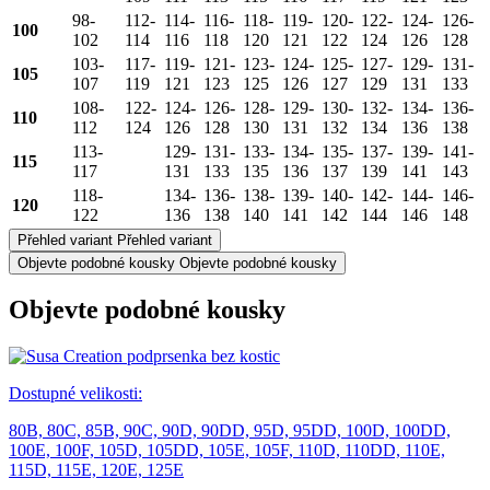
98-
112-
114-
116-
118-
119-
120-
122-
124-
126-
100
102
114
116
118
120
121
122
124
126
128
103-
117-
119-
121-
123-
124-
125-
127-
129-
131-
105
107
119
121
123
125
126
127
129
131
133
108-
122-
124-
126-
128-
129-
130-
132-
134-
136-
110
112
124
126
128
130
131
132
134
136
138
113-
129-
131-
133-
134-
135-
137-
139-
141-
115
117
131
133
135
136
137
139
141
143
118-
134-
136-
138-
139-
140-
142-
144-
146-
120
122
136
138
140
141
142
144
146
148
Přehled variant
Přehled variant
Objevte podobné kousky
Objevte podobné kousky
Objevte podobné kousky
Dostupné velikosti:
80B,
80C,
85B,
90C,
90D,
90DD,
95D,
95DD,
100D,
100DD,
100E,
100F,
105D,
105DD,
105E,
105F,
110D,
110DD,
110E,
115D,
115E,
120E,
125E