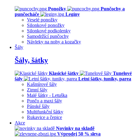
Ponožky
Punčochy a
punčocháče
Legíny
Veselé ponožky
Silonkové ponožky
Silonkové podkolenky
Samodržící punčochy
Návleky na nohy a kozačky
Šály
Šály, šátky
Klasické šátky
Tunelové
šály
Letní šátky, tuniky, parea
Kašmírové šály
Zimní šály
Malé šátky - Letuška
Pončo a maxi šály
Pánské šály
Multifunkční šátky
Rukavice a čepice
Akce
Novinky na skladě
Výprodej 50 % sleva