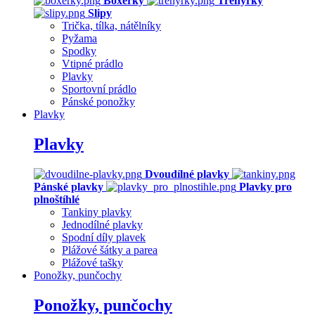
Boxerky
Trenýrky
Slipy
Trička, tílka, nátělníky
Pyžama
Spodky
Vtipné prádlo
Plavky
Sportovní prádlo
Pánské ponožky
Plavky
Plavky
Dvoudílné plavky
Pánské plavky
Plavky pro
plnoštíhlé
Tankiny plavky
Jednodílné plavky
Spodní díly plavek
Plážové šátky a parea
Plážové tašky
Ponožky, punčochy
Ponožky, punčochy