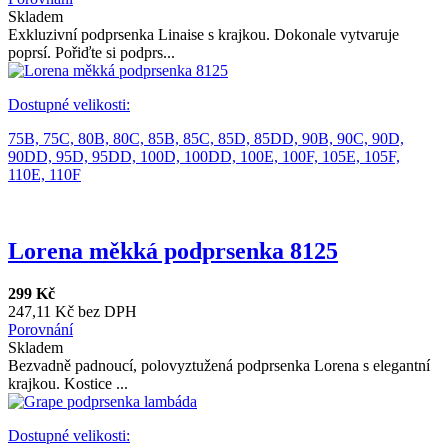
Skladem
Exkluzivní podprsenka Linaise s krajkou. Dokonale vytvaruje
poprsí. Pořiďte si podprs...
Dostupné velikosti:
75B,
75C,
80B,
80C,
85B,
85C,
85D,
85DD,
90B,
90C,
90D,
90DD,
95D,
95DD,
100D,
100DD,
100E,
100F,
105E,
105F,
110E,
110F
Lorena měkká podprsenka 8125
299 Kč
247,11 Kč bez DPH
Porovnání
Skladem
Bezvadně padnoucí, polovyztužená podprsenka Lorena s elegantní
krajkou. Kostice ...
Dostupné velikosti: