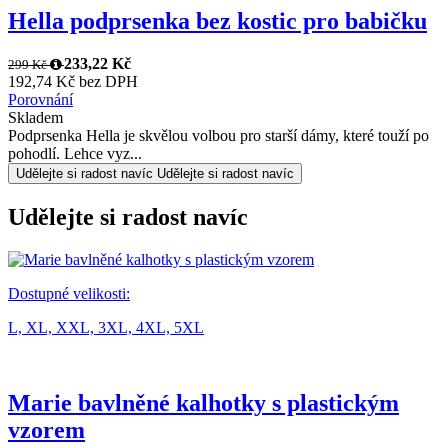
Hella podprsenka bez kostic pro babičku
233,22 Kč
299 Kč
192,74 Kč bez DPH
Porovnání
Skladem
Podprsenka Hella je skvělou volbou pro starší dámy, které touží po
pohodlí. Lehce vyz...
Udělejte si radost navíc
Udělejte si radost navíc
Udělejte si radost navíc
Dostupné velikosti:
L,
XL,
XXL,
3XL,
4XL,
5XL
Marie bavlněné kalhotky s plastickým
vzorem