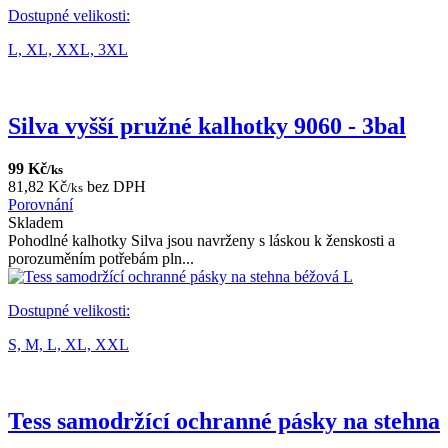
Dostupné velikosti:
L,
XL,
XXL,
3XL
Silva vyšší pružné kalhotky 9060 - 3bal
99 Kč
/ks
81,82 Kč
bez DPH
/ks
Porovnání
Skladem
Pohodlné kalhotky Silva jsou navrženy s láskou k ženskosti a
porozuměním potřebám pln...
Dostupné velikosti:
S,
M,
L,
XL,
XXL
Tess samodržící ochranné pásky na stehna