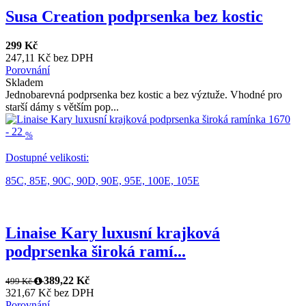
Susa Creation podprsenka bez kostic
299 Kč
247,11 Kč bez DPH
Porovnání
Skladem
Jednobarevná podprsenka bez kostic a bez výztuže. Vhodné pro
starší dámy s větším pop...
-
22
%
Dostupné velikosti:
85C,
85E,
90C,
90D,
90E,
95E,
100E,
105E
Linaise Kary luxusní krajková
podprsenka široká ramí...
389,22 Kč
499 Kč
321,67 Kč bez DPH
Porovnání