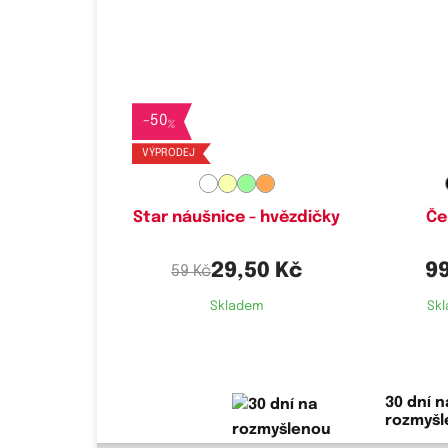
Dostupné velikosti:
x
-
50
%
VÝPRODEJ
Star náušnice - hvězdičky
Če
29,50 Kč
9
59 Kč
Skladem
Sk
30 dní n
rozmyš