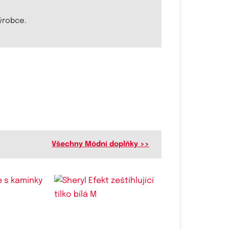
ýrobce.
Všechny Módní doplňky >>