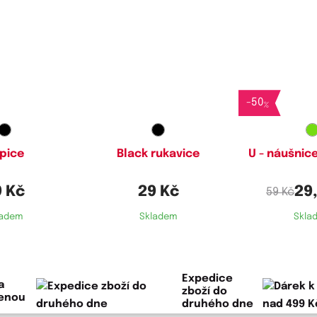
-
50
%
pice
Black rukavice
U - náušnic
9 Kč
29 Kč
29
59 Kč
ladem
Skladem
Skla
Expedice
a
zboží do
lenou
druhého dne