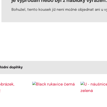
je vyprodán nebo byl z nabídky vyřazen.
Bohužel, tento kousek již není možné objednat ani u v
Módní doplňky