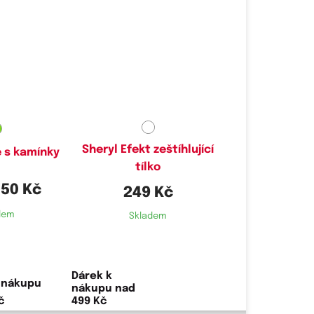
Dostupné velikosti:
M
Sheryl Efekt zeštíhlující
e s kamínky
tílko
,50 Kč
249 Kč
dem
Skladem
Dárek k
nákupu nad
499 Kč