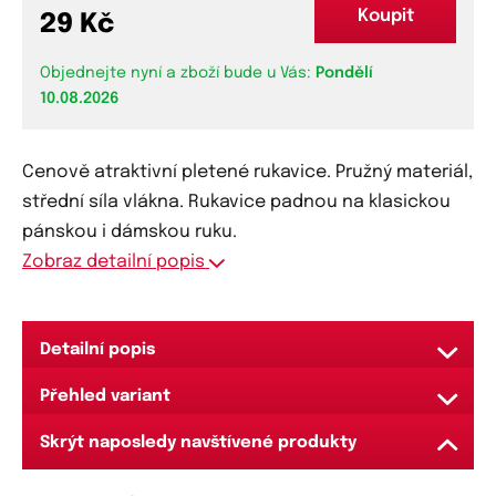
Koupit
29 Kč
Objednejte nyní a zboží bude u Vás:
Pondělí
10.08.2026
Cenově atraktivní pletené rukavice. Pružný materiál,
střední síla vlákna. Rukavice padnou na klasickou
pánskou i dámskou ruku.
Zobraz detailní popis
Detailní popis
Černá barva je praktická
Přehled variant
Zvolený materiál je pružný
Atraktivní cena
Black rukavice černá
Skrýt naposledy navštívené produkty
Skladem
235 ks
Standardní kvalita materiálu i provedení