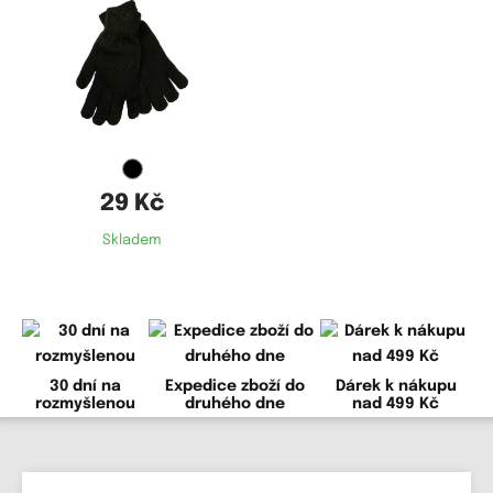
Koupit
Délka rukavice 21 cm
Materiálové složení:
85 % akryl
15 % elastan
29 Kč
Skladem
30 dní na
Expedice zboží do
Dárek k nákupu
rozmyšlenou
druhého dne
nad 499 Kč