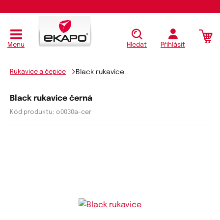
Menu
Hledat
Přihlásit
Rukavice a čepice
Black rukavice
Black rukavice černá
Kód produktu:
o0030a-cer
K
K
ó
ó
d
d
v
d
ý
o
r
d
o
a
b
v
c
a
e
t