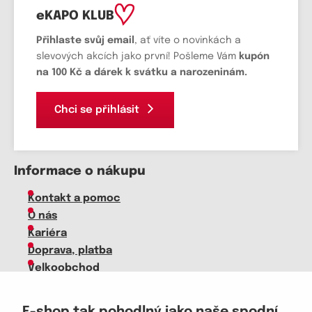
eKAPO KLUB
Přihlaste svůj email
, ať víte o novinkách a
slevových akcích jako první! Pošleme Vám
kupón
na 100 Kč a dárek k svátku a narozeninám.
Chci se přihlásit
Informace o nákupu
Kontakt a pomoc
O nás
Kariéra
Doprava, platba
Velkoobchod
Vrácení zboží, reklamace
Obchodní podmínky
E-shop tak pohodlný jako naše spodní