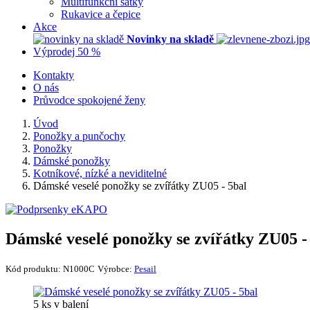
Multifunkční šátky
Rukavice a čepice
Akce
Novinky na skladě
Výprodej 50 %
Kontakty
O nás
Průvodce spokojené ženy
Úvod
Ponožky a punčochy
Ponožky
Dámské ponožky
Kotníkové, nízké a neviditelné
Dámské veselé ponožky se zvířátky ZU05 - 5bal
Dámské veselé ponožky se zvířátky ZU05 -
Kód produktu:
N1000C
Výrobce:
Pesail
5 ks v balení