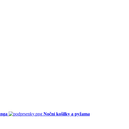
anga
Noční košilky a pyžama