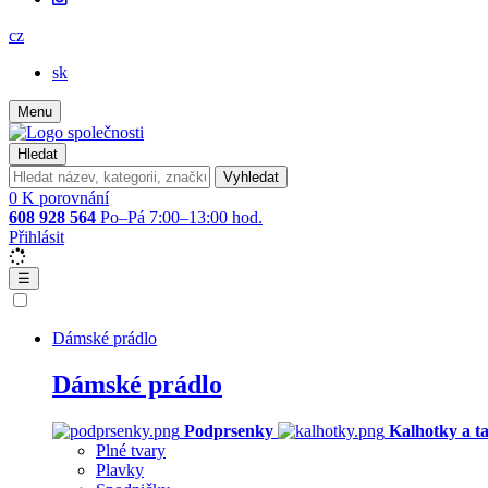
cz
sk
Menu
Hledat
Vyhledat
0
K porovnání
608 928 564
Po–Pá 7:00–13:00 hod.
Přihlásit
☰
Dámské prádlo
Dámské prádlo
Podprsenky
Kalhotky a t
Plné tvary
Plavky