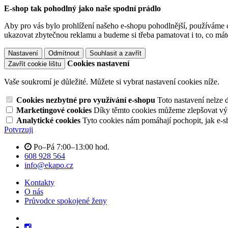
E-shop tak pohodlný jako naše spodní prádlo
Aby pro vás bylo prohlížení našeho e-shopu pohodlnější, používáme c
ukazovat zbytečnou reklamu a budeme si třeba pamatovat i to, co mát
Nastavení
Odmítnout
Souhlasit a zavřít
Cookies nastavení
Zavřít cookie lištu
Vaše soukromí je důležité. Můžete si vybrat nastavení cookies níže.
Cookies nezbytné pro využívání e-shopu
Toto nastavení nelze 
Marketingové cookies
Díky těmto cookies můžeme zlepšovat výko
Analytické cookies
Tyto cookies nám pomáhají pochopit, jak e-s
Potvrzuji
Po–Pá 7:00–13:00 hod.
608 928 564
info@ekapo.cz
Kontakty
O nás
Průvodce spokojené ženy