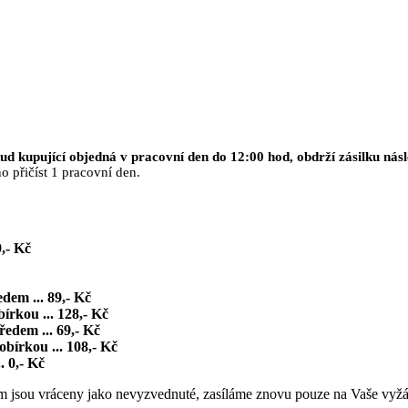
ud kupující objedná v pracovní den do 12:00 hod, obdrží zásilku násl
o přičíst 1 pracovní den.
,- Kč
dem ... 89,- Kč
írkou ... 128,- Kč
ředem ... 69,- Kč
obírkou ... 108,- Kč
.. 0,- Kč
m jsou vráceny jako nevyzvednuté, zasíláme znovu pouze na Vaše vyžá