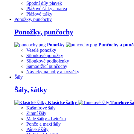
Spodní díly plavek
Plážové šátky a parea
Plážové tašky
Ponožky, punčochy
Ponožky, punčochy
Ponožky
Punčochy a punč
Veselé ponožky
Silonkové ponožky
Silonkové podkolenky
Samodržící punčochy
Návleky na nohy a kozačky
Šály
Šály, šátky
Klasické šátky
Tunelové šá
Kašmírové šály
Zimní šály
Malé šátky - Letuška
Pončo a maxi šály
Pánské šály