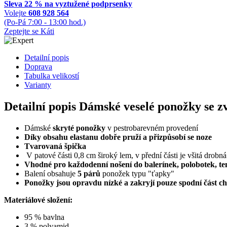
Sleva 22 % na vyztužené podprsenky
Volejte
608 928 564
(Po-Pá 7:00 - 13:00 hod.)
Zeptejte se Káti
Detailní popis
Doprava
Tabulka velikostí
Varianty
Detailní popis Dámské veselé ponožky se z
Dámské
skryté ponožky
v pestrobarevném provedení
Díky obsahu elastanu dobře pruží a přizpůsobí se noze
Tvarovaná špička
V patové části 0,8 cm široký lem, v přední části je všitá drobn
Vhodné pro každodenní nošení do balerínek, polobotek, te
Balení obsahuje
5 párů
ponožek typu "ťapky"
Ponožky jsou opravdu nízké a zakryjí pouze spodní část ch
Materiálové složení:
95 % bavlna
3 % polyamid