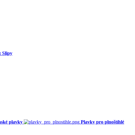
Slipy
ské plavky
Plavky pro plnoštíhlé