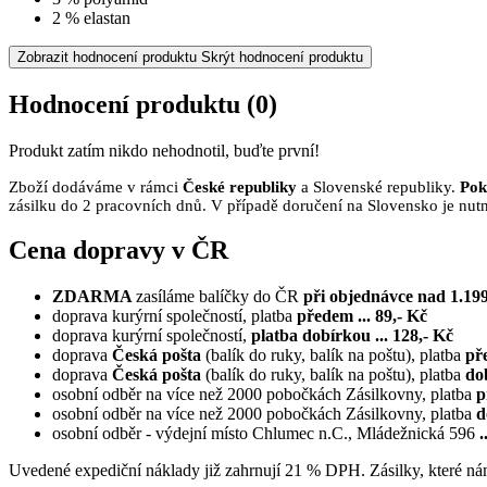
2 % elastan
Zobrazit hodnocení produktu
Skrýt hodnocení produktu
Hodnocení produktu
(0)
Produkt zatím nikdo nehodnotil, buďte první!
Zboží dodáváme v rámci
České republiky
a Slovenské republiky.
Pok
zásilku do 2 pracovních dnů. V případě doručení na Slovensko je nutn
Cena dopravy v ČR
ZDARMA
zasíláme balíčky do ČR
při objednávce nad 1.199
doprava kurýrní společností, platba
předem ... 89,- Kč
doprava kurýrní společností,
platba dobírkou ... 128,- Kč
doprava
Česká pošta
(balík do ruky, balík na poštu), platba
pře
doprava
Česká pošta
(balík do ruky, balík na poštu), platba
dob
osobní odběr na více než 2000 pobočkách Zásilkovny, platba
p
osobní odběr na více než 2000 pobočkách Zásilkovny, platba
d
osobní odběr - výdejní místo Chlumec n.C., Mládežnická 596
.
Uvedené expediční náklady již zahrnují 21 % DPH. Zásilky, které ná