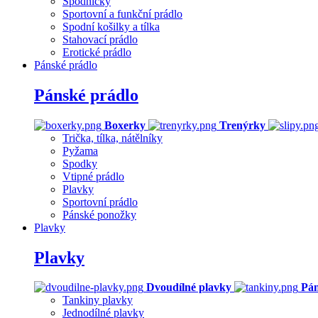
Spodničky
Sportovní a funkční prádlo
Spodní košilky a tílka
Stahovací prádlo
Erotické prádlo
Pánské prádlo
Pánské prádlo
Boxerky
Trenýrky
Trička, tílka, nátělníky
Pyžama
Spodky
Vtipné prádlo
Plavky
Sportovní prádlo
Pánské ponožky
Plavky
Plavky
Dvoudílné plavky
Pán
Tankiny plavky
Jednodílné plavky