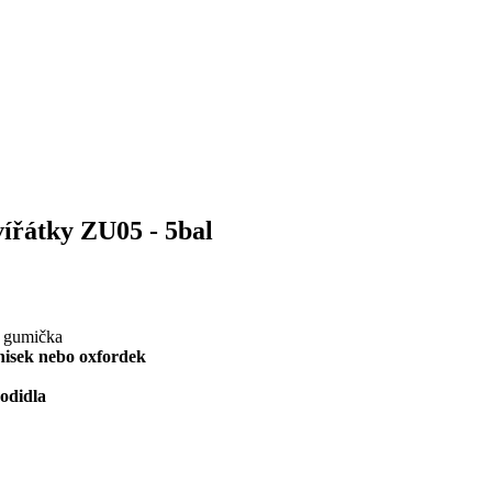
vířátky ZU05 - 5bal
á gumička
nisek nebo oxfordek
odidla