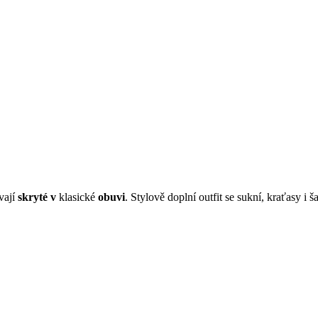
ávají
skryté v
klasické
obuvi
. Stylově doplní outfit se sukní, kraťasy i š