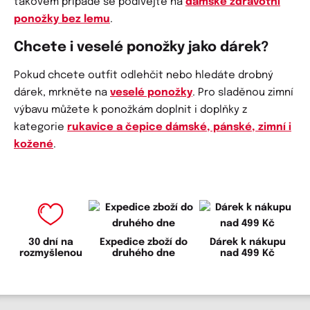
takovém případě se podívejte na
dámské zdravotní
ponožky bez lemu
.
Chcete i veselé ponožky jako dárek?
Pokud chcete outfit odlehčit nebo hledáte drobný
dárek, mrkněte na
veselé ponožky
. Pro sladěnou zimní
výbavu můžete k ponožkám doplnit i doplňky z
kategorie
rukavice a čepice dámské, pánské, zimní i
kožené
.
30 dní na
Expedice zboží do
Dárek k nákupu
rozmyšlenou
druhého dne
nad 499 Kč