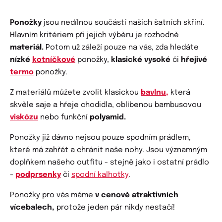
Ponožky
jsou nedílnou součástí našich šatních skříní.
Hlavním kritériem při jejich výběru je rozhodně
materiál.
Potom už záleží pouze na vás, zda hledáte
nízké
kotníčkové
ponožky,
klasické vysoké
či
hřejivé
termo
ponožky.
Z materiálů můžete zvolit klasickou
bavlnu,
která
skvěle saje a hřeje chodidla, oblíbenou bambusovou
viskózu
nebo funkční
polyamid.
Ponožky již dávno nejsou pouze spodním prádlem,
které má zahřát a chránit naše nohy. Jsou významným
doplňkem našeho outfitu - stejně jako i ostatní prádlo
-
podprsenky
či
spodní kalhotky
.
Ponožky pro vás máme
v cenově atraktivních
vícebalech,
protože jeden pár nikdy nestačí!