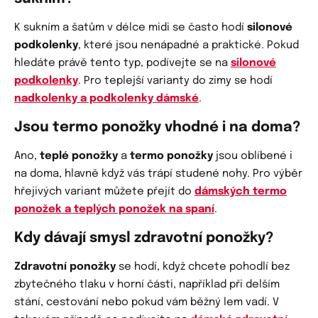
K sukním a šatům v délce midi se často hodí
silonové
podkolenky
, které jsou nenápadné a praktické. Pokud
hledáte právě tento typ, podívejte se na
silonové
podkolenky
. Pro teplejší varianty do zimy se hodí
nadkolenky a podkolenky dámské
.
Jsou termo ponožky vhodné i na doma?
Ano,
teplé ponožky
a
termo ponožky
jsou oblíbené i
na doma, hlavně když vás trápí studené nohy. Pro výběr
hřejivých variant můžete přejít do
dámských termo
ponožek a teplých ponožek na spaní
.
Kdy dávají smysl zdravotní ponožky?
Zdravotní ponožky
se hodí, když chcete pohodlí bez
zbytečného tlaku v horní části, například při delším
stání, cestování nebo pokud vám běžný lem vadí. V