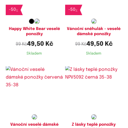
35-38
35-38,
38-41
-
50
-
50
%
%
Happy White Bear veselé
Vánoční sněhulák - veselé
ponožky
dámské ponožky
49,50 Kč
49,50 Kč
99 Kč
99 Kč
Skladem
Skladem
Dostupné velikosti:
Dostupné velikosti:
35-38,
38-41
35-38,
38-41
Vánoční veselé dámské
Z lásky teplé ponožky