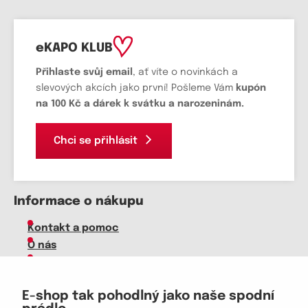
eKAPO KLUB
Přihlaste svůj email
, ať víte o novinkách a
slevových akcích jako první! Pošleme Vám
kupón
na 100 Kč a dárek k svátku a narozeninám.
Chci se přihlásit
Informace o nákupu
Kontakt a pomoc
O nás
Kariéra
Doprava, platba
E-shop tak pohodlný jako naše spodní
Velkoobchod