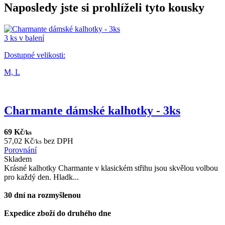
Naposledy jste si prohlíželi tyto kousky
3 ks v balení
Dostupné velikosti:
M,
L
Charmante dámské kalhotky - 3ks
69 Kč
/ks
57,02 Kč
bez DPH
/ks
Porovnání
Skladem
Krásné kalhotky Charmante v klasickém střihu jsou skvělou volbou
pro každý den. Hladk...
30 dní na rozmyšlenou
Expedice zboží do druhého dne