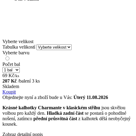
Vyberte velikost
Tabulka velikostí
Vyberte barvu
Počet bal
69 Kč
/ks
207 Kč
/balení 3 ks
Skladem
Koupit
Objednejte nyní a zboží bude u Vás:
Úterý 11.08.2026
Krásné kalhotky Charmante v klasickém střihu
jsou skvělou
volbou pro každý den.
Hladká zadní část
se postará o pohodlné
nošení, zatímco
přední průsvitná část
z kalhotek dělá neobyčejný
kousek.
Zobraz detailní popis