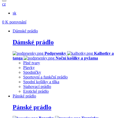
cz
sk
0
K porovnání
Dámské prádlo
Dámské prádlo
Podprsenky
Kalhotky a
tanga
Noční košilky a pyžama
Plné tvary
Plavky
Spodničky
Sportovní a funkční prádlo
Spodní košilky a tílka
Stahovací prádlo
Erotické prádlo
Pánské prádlo
Pánské prádlo