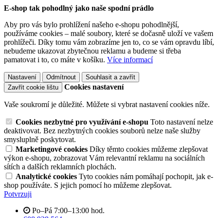
E-shop tak pohodlný jako naše spodní prádlo
Aby pro vás bylo prohlížení našeho e-shopu pohodlnější,
používáme cookies – malé soubory, které se dočasně uloží ve vašem
prohlížeči. Díky tomu vám zobrazíme jen to, co se vám opravdu líbí,
nebudeme ukazovat zbytečnou reklamu a budeme si třeba
pamatovat i to, co máte v košíku.
Více informací
Nastavení
Odmítnout
Souhlasit a zavřít
Cookies nastavení
Zavřít cookie lištu
Vaše soukromí je důležité. Můžete si vybrat nastavení cookies níže.
Cookies nezbytné pro využívání e-shopu
Toto nastavení nelze
deaktivovat. Bez nezbytných cookies souborů nelze naše služby
smysluplně poskytovat.
Marketingové cookies
Díky těmto cookies můžeme zlepšovat
výkon e-shopu, zobrazovat Vám relevantní reklamu na sociálních
sítích a dalších reklamních plochách.
Analytické cookies
Tyto cookies nám pomáhají pochopit, jak e-
shop používáte. S jejich pomocí ho můžeme zlepšovat.
Potvrzuji
Po–Pá 7:00–13:00 hod.