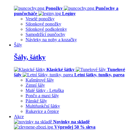
Ponožky
Punčochy a
punčocháče
Legíny
Veselé ponožky
Silonkové ponožky
Silonkové podkolenky
Samodržící punčochy
Návleky na nohy a kozačky
Šály
Šály, šátky
Klasické šátky
Tunelové
šály
Letní šátky, tuniky, parea
Kašmírové šály
Zimní šály
Malé šátky - Letuška
Pončo a maxi šály
Pánské šály
Multifunkční šátky
Rukavice a čepice
Akce
Novinky na skladě
Výprodej 50 % sleva