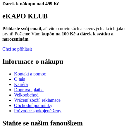
Dárek k nákupu nad 499 Kč
eKAPO KLUB
Přihlaste svůj email
, ať víte o novinkách a slevových akcích jako
první! Pošleme Vám
kupón na 100 Kč a dárek k svátku a
narozeninám.
Chci se přihlásit
Informace o nákupu
Kontakt a pomoc
O nás
Kariéra
Doprava, platba
Velkoobchod
Vrácení zboží, reklamace
Obchodní podmínky
Průvodce spokojené ženy
Staňte se naším fanouškem