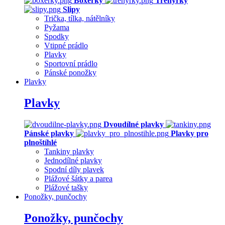
Boxerky
Trenýrky
Slipy
Trička, tílka, nátělníky
Pyžama
Spodky
Vtipné prádlo
Plavky
Sportovní prádlo
Pánské ponožky
Plavky
Plavky
Dvoudílné plavky
Pánské plavky
Plavky pro
plnoštíhlé
Tankiny plavky
Jednodílné plavky
Spodní díly plavek
Plážové šátky a parea
Plážové tašky
Ponožky, punčochy
Ponožky, punčochy