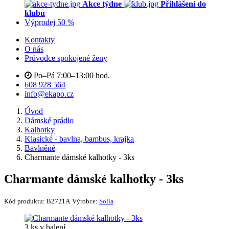
Akce týdne
Přihlášení do
klubu
Výprodej 50 %
Kontakty
O nás
Průvodce spokojené ženy
Po–Pá 7:00–13:00 hod.
608 928 564
info@ekapo.cz
Úvod
Dámské prádlo
Kalhotky
Klasické - bavlna, bambus, krajka
Bavlněné
Charmante dámské kalhotky - 3ks
Charmante dámské kalhotky - 3ks
Kód produktu:
B2721A
Výrobce:
Solla
3 ks v balení