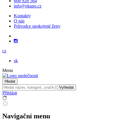
608 928 564
info@ekapo.cz
Kontakty
O nás
Průvodce spokojené ženy
cz
sk
Menu
Hledat
Vyhledat
Přihlásit
Navigační menu