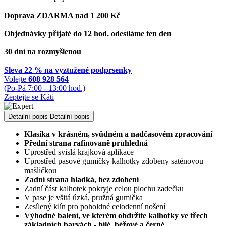
Doprava ZDARMA nad 1 200 Kč
Objednávky přijaté do 12 hod. odesíláme ten den
30 dní na rozmyšlenou
Sleva 22 % na vyztužené podprsenky
Volejte
608 928 564
(Po-Pá 7:00 - 13:00 hod.)
Zeptejte se Káti
Detailní popis
Detailní popis
Klasika v krásném, svůdném a nadčasovém zpracování
Přední strana rafinovaně průhledná
Uprostřed svislá krajková aplikace
Uprostřed pasové gumičky kalhotky zdobeny saténovou
mašličkou
Zadní strana hladká, bez zdobení
Zadní část kalhotek pokryje celou plochu zadečku
V pase je všitá úzká, pružná gumička
Zesílený klín pro poholdné celodenní nošení
Výhodné balení, ve kterém obdržíte kalhotky ve třech
základních barvách - bílé, béžové a černé