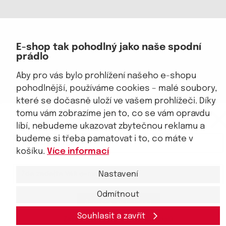
Jsme důvěryhodný obchod
E-shop tak pohodlný jako naše spodní
prádlo
Aby pro vás bylo prohlížení našeho e-shopu
pohodlnější, používáme cookies – malé soubory,
které se dočasně uloží ve vašem prohlížeči. Díky
eKAPO KLUB
tomu vám zobrazíme jen to, co se vám opravdu
© 2026, eKAPO
Sleva 100 Kč na první nákup
nad 1000 Kč
Úvodní strana
Obchodní podmínky
GDPR
Mapa stránek
Kontakt a pomoc
líbí, nebudeme ukazovat zbytečnou reklamu a
budeme si třeba pamatovat i to, co máte v
košíku.
Více informací
Nastavení
Odmítnout
Ano, chci se přihlásit
Souhlasit a zavřít
Zásady zpracování
osobních
údajů