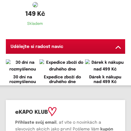
149 Kč
Skladem
Udělejte si radost navíc
30 dní na
Expedice zboží do
Dárek k nákupu
rozmyšlenou
druhého dne
nad 499 Kč
eKAPO KLUB
Přihlaste svůj email
, ať víte o novinkách a
slevových akcích jako první! Pošleme Vám
kupón