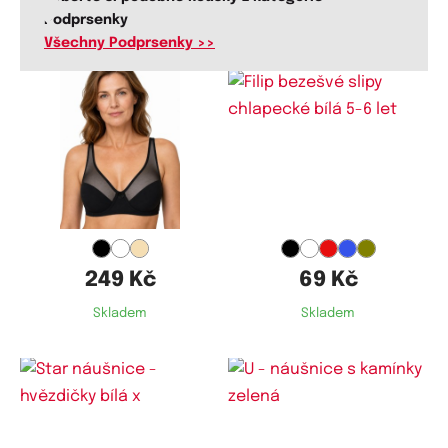
Podprsenky
Všechny Podprsenky >>
Dostupné velikosti:
Dostupné velikosti:
75B,
75C,
75D,
80B,
80C,
80D,
5-6 let
85B,
85C,
85D,
90B,
90D,
95B,
95C,
95D,
100B,
100C,
100D,
105B,
105C,
105D,
110C,
110D
249 Kč
69 Kč
Skladem
Skladem