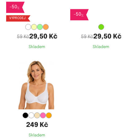
Dostupné velikosti:
-
50
x
%
-
50
%
VÝPRODEJ
29,50 Kč
29,50 Kč
59 Kč
59 Kč
Skladem
Skladem
Dostupné velikosti:
75C,
75D,
80B,
80C,
80D,
85B,
85C,
85D,
90B,
90C,
90D,
95C,
95D,
100B,
100C,
100D,
105B,
105C,
105D,
110C,
110D
249 Kč
Skladem