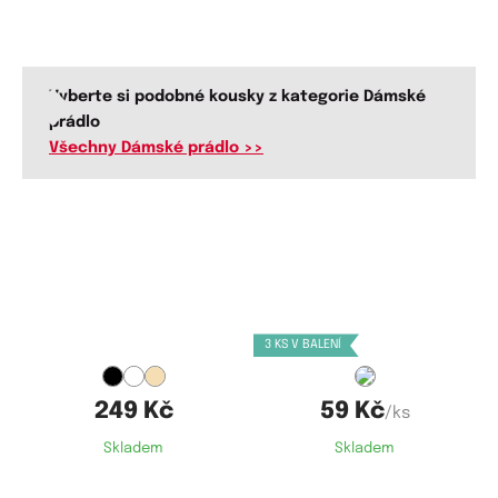
Vyberte si podobné kousky z kategorie Dámské
prádlo
Všechny Dámské prádlo >>
Dostupné velikosti:
Dostupné velikosti:
75B,
75C,
75D,
80B,
80C,
80D,
XS,
S,
M,
L,
XL
85B,
85C,
85D,
90B,
90D,
95B,
3 KS V BALENÍ
95C,
95D,
100B,
100C,
100D,
105B,
105C,
105D,
110C,
110D
249 Kč
59 Kč
/ks
Skladem
Skladem