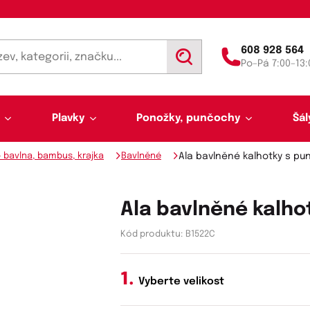
608 928 564
V
Po–Pá 7:00–13:
y
h
l
e
d
Plavky
Ponožky, punčochy
Šál
a
t
- bavlna, bambus, krajka
Bavlněné
Ala bavlněné kalhotky s pun
Ala bavlněné kalho
Kód produktu:
B1522C
Výprodej 50 % sleva
Akce týdne
Vyberte velikost
Punčochy a punčocháče
Kalhotky a tanga
Pánské plavky
Tunelové šály
Trenýrky
Letní šátky, tuniky, par
Noční košilky a pyžama
Plavky pro plnoštíhlé
Legíny
Slipy