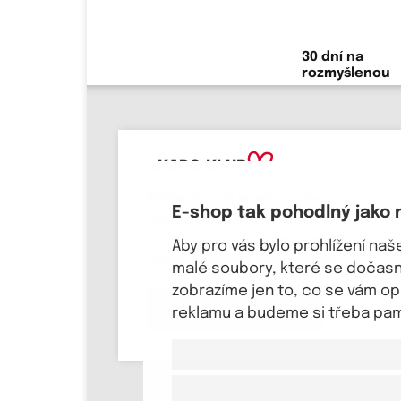
30 dní na
rozmyšlenou
eKAPO KLUB
Přihlaste svůj email
, ať víte o
E-shop tak pohodlný jako 
novinkách a slevových akcích jako
první! Pošleme Vám
kupón na 100 Kč a
Aby pro vás bylo prohlížení na
dárek k svátku a narozeninám.
malé soubory, které se dočasně
zobrazíme jen to, co se vám o
Chci se přihlásit
reklamu a budeme si třeba pama