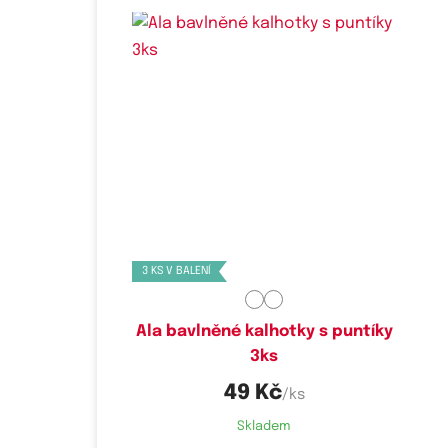
Dostupné velikosti:
S
3 KS V BALENÍ
Ala bavlněné kalhotky s puntíky
3ks
49 Kč
/ks
Skladem