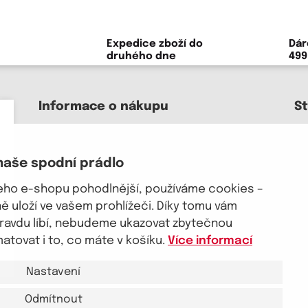
Expedice zboží do
Dár
druhého dne
499
Informace o nákupu
S
Kontakt a pomoc
O nás
naše spodní prádlo
Kariéra
Doprava, platba
šeho e-shopu pohodlnější, používáme cookies –
J
Velkoobchod
 uloží ve vašem prohlížeči. Díky tomu vám
Vrácení zboží, reklamace
pravdu líbí, nebudeme ukazovat zbytečnou
Obchodní podmínky
tovat i to, co máte v košíku.
Více informací
Průvodce spokojené ženy
Nastavení
Odmítnout