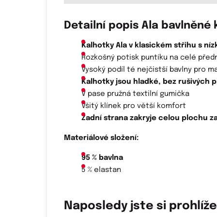
Detailní popis Ala bavlněné 
Kalhotky Ala v klasickém střihu s n
Rozkošný potisk puntíku na celé předn
Vysoký podíl té nejčistší bavlny pro
Kalhotky jsou hladké, bez rušivých 
V pase pružná textilní gumička
Všitý klínek pro větší komfort
Zadní strana zakryje celou plochu 
Materiálové složení:
95 % bavlna
5 % elastan
Naposledy jste si prohlíže