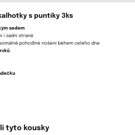
kalhotky s puntíky 3ks
ízkým sedem
í i zadní straně
 maximálně pohodlné nošení během celého dne
prvků
zadečku
li tyto kousky