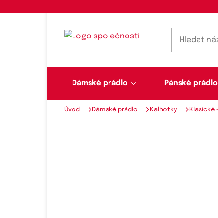
Dámské prádlo
Pánské prádlo
Úvod
Dámské prádlo
Kalhotky
Klasické 
Dámské prádlo
Pánské prádlo
Plavky
Ponožky, punčochy
Šály, šátky
Novinky na skladě
Dvoudílné plavky
Klasické šátky
Podprsenky
Ponožky
Boxerky