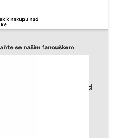
ek k nákupu nad
 Kč
taňte se naším fanouškem
sme důvěryhodný obchod