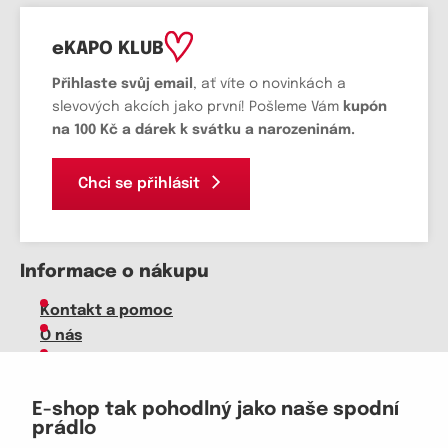
eKAPO KLUB
Přihlaste svůj email
, ať víte o novinkách a
slevových akcích jako první! Pošleme Vám
kupón
na 100 Kč a dárek k svátku a narozeninám.
Chci se přihlásit
Informace o nákupu
Kontakt a pomoc
O nás
Kariéra
Doprava, platba
E-shop tak pohodlný jako naše spodní
Velkoobchod
prádlo
Vrácení zboží, reklamace