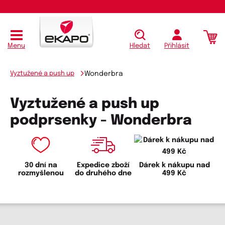
Menu
Hledat
Přihlásit
Vyztužené a push up
Wonderbra
Vyztužené a push up
podprsenky - Wonderbra
30 dní na
Expedice zboží
Dárek k nákupu nad
rozmyšlenou
do druhého dne
499 Kč