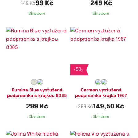
99 Kč
249 Kč
149 Kč
Skladem
Skladem
Dostupné velikosti:
Dostupné velikosti:
75C,
80C,
80D,
85C,
85D,
90D,
90D
95D,
100D
-
50
%
Rumina Blue vyztužená
Carmen vyztužená
podprsenka s krajkou 8385
podprsenka krajka 1967
299 Kč
149,50 Kč
299 Kč
Skladem
Skladem