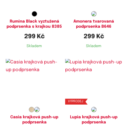
95E,
100E
Rumina Black vyztužená
Amonera tvarovaná
podprsenka s krajkou 8385
podprsenka B646
299 Kč
299 Kč
Skladem
Skladem
Dostupné velikosti:
Dostupné velikosti:
75B,
80B
70C,
75C
VÝPRODEJ
Casia krajková push-up
Lupia krajková push-up
podprsenka
podprsenka