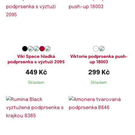
Dostupné velikosti:
Dostupné velikosti:
75C,
80C,
80D,
85C,
85D,
90D,
80B,
85B
90E,
95D,
95E,
100E
Viki Space hladká
Viktorie podprsenka push-
podprsenka s výztuží 2095
up 18003
449 Kč
299 Kč
Skladem
Skladem
Dostupné velikosti:
Dostupné velikosti:
75C,
80C,
80D,
85C,
90D,
90E,
80B