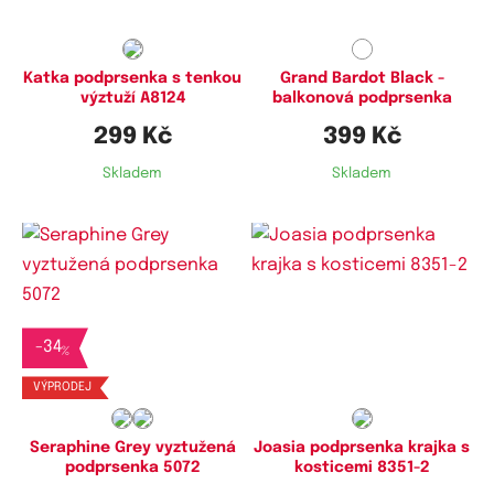
Katka podprsenka s tenkou
Grand Bardot Black -
výztuží A8124
balkonová podprsenka
299 Kč
399 Kč
Skladem
Skladem
Dostupné velikosti:
Dostupné velikosti:
-
34
80B
90D
%
VÝPRODEJ
Seraphine Grey vyztužená
Joasia podprsenka krajka s
podprsenka 5072
kosticemi 8351-2