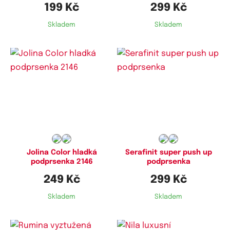
199 Kč
299 Kč
Skladem
Skladem
Dostupné velikosti:
Dostupné velikosti:
95E,
100E
65B,
70B
Jolina Color hladká
Serafinit super push up
podprsenka 2146
podprsenka
249 Kč
299 Kč
Skladem
Skladem