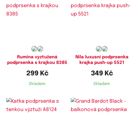
Dostupné velikosti:
Dostupné velikosti:
75C,
80C,
80D,
85C,
85D,
100E
75B,
80B,
85B,
85D
Rumina vyztužená
Nila luxusní podprsenka
podprsenka s krajkou 8385
krajka push-up 5521
299 Kč
349 Kč
Skladem
Skladem
Dostupné velikosti:
Dostupné velikosti:
95D,
100D,
105D
70B,
75B,
80B