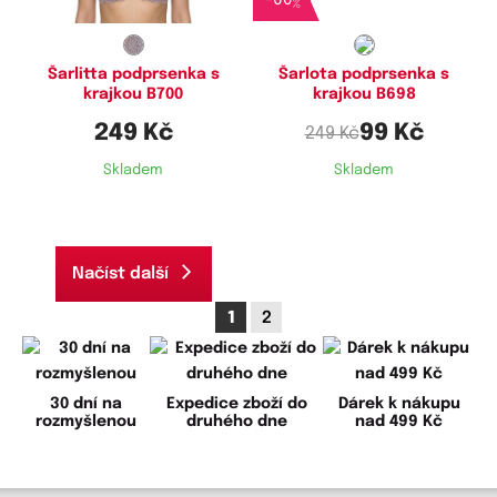
-
60
%
Šarlitta podprsenka s
Šarlota podprsenka s
krajkou B700
krajkou B698
249 Kč
99 Kč
249 Kč
Skladem
Skladem
Načíst další
1
2
30 dní na
Expedice zboží do
Dárek k nákupu
rozmyšlenou
druhého dne
nad 499 Kč