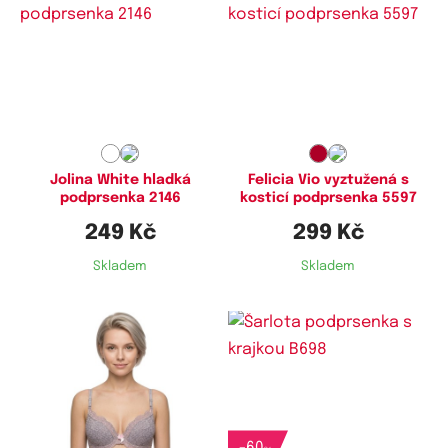
Dostupné velikosti:
Dostupné velikosti:
95E,
100E,
105E
80D,
85D,
90D
Jolina White hladká
Felicia Vio vyztužená s
podprsenka 2146
kosticí podprsenka 5597
249 Kč
299 Kč
Skladem
Skladem
Dostupné velikosti:
Dostupné velikosti:
75B,
80B,
80C,
85B
80C