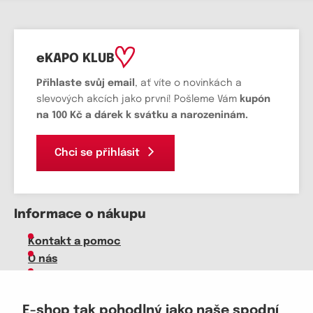
eKAPO KLUB
Přihlaste svůj email
, ať víte o novinkách a
slevových akcích jako první! Pošleme Vám
kupón
na 100 Kč a dárek k svátku a narozeninám.
Chci se přihlásit
Informace o nákupu
Kontakt a pomoc
O nás
Kariéra
Doprava, platba
E-shop tak pohodlný jako naše spodní
Velkoobchod