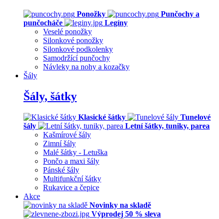
Ponožky
Punčochy a
punčocháče
Legíny
Veselé ponožky
Silonkové ponožky
Silonkové podkolenky
Samodržící punčochy
Návleky na nohy a kozačky
Šály
Šály, šátky
Klasické šátky
Tunelové
šály
Letní šátky, tuniky, parea
Kašmírové šály
Zimní šály
Malé šátky - Letuška
Pončo a maxi šály
Pánské šály
Multifunkční šátky
Rukavice a čepice
Akce
Novinky na skladě
Výprodej 50 % sleva