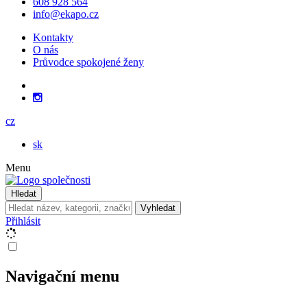
608 928 564
info@ekapo.cz
Kontakty
O nás
Průvodce spokojené ženy
cz
sk
Menu
Hledat
Vyhledat
Přihlásit
Navigační menu