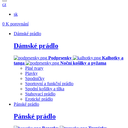
cz
sk
0
K porovnání
Dámské prádlo
Dámské prádlo
Podprsenky
Kalhotky a
tanga
Noční košilky a pyžama
Plné tvary
Plavky
Spodničky
Sportovní a funkční prádlo
Spodní košilky a tílka
Stahovací prádlo
Erotické prádlo
Pánské prádlo
Pánské prádlo