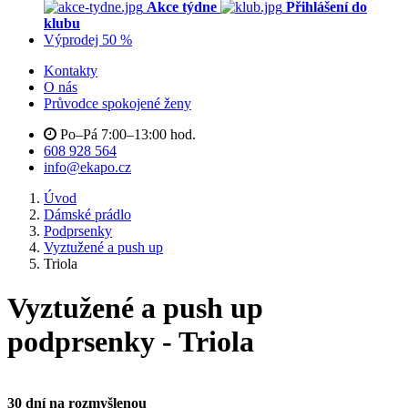
Akce týdne
Přihlášení do
klubu
Výprodej 50 %
Kontakty
O nás
Průvodce spokojené ženy
Po–Pá 7:00–13:00 hod.
608 928 564
info@ekapo.cz
Úvod
Dámské prádlo
Podprsenky
Vyztužené a push up
Triola
Vyztužené a push up
podprsenky - Triola
30 dní na rozmyšlenou