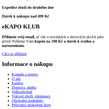
Expedice zboží do druhého dne
Dárek k nákupu nad 499 Kč
eKAPO KLUB
Přihlaste svůj email
, ať víte o novinkách a slevových akcích jako
první! Pošleme Vám
kupón na 100 Kč a dárek k svátku a
narozeninám.
Chci se přihlásit
Informace o nákupu
Kontakt a pomoc
O nás
Kariéra
Doprava, platba
Velkoobchod
Vrácení zboží, reklamace
Obchodní podmínky
Průvodce spokojené ženy