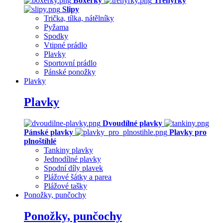
Boxerky
Trenýrky
Slipy
Trička, tílka, nátělníky
Pyžama
Spodky
Vtipné prádlo
Plavky
Sportovní prádlo
Pánské ponožky
Plavky
Plavky
Dvoudílné plavky
Pánské plavky
Plavky pro
plnoštíhlé
Tankiny plavky
Jednodílné plavky
Spodní díly plavek
Plážové šátky a parea
Plážové tašky
Ponožky, punčochy
Ponožky, punčochy