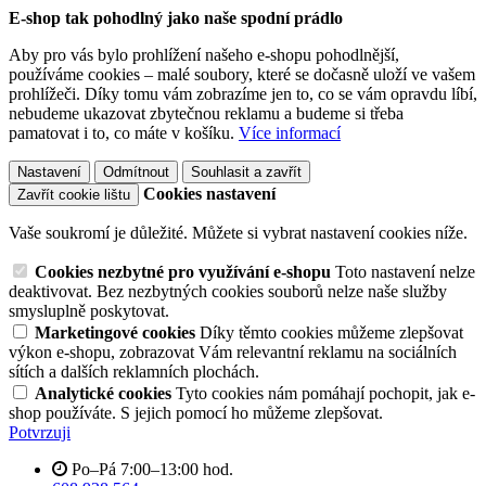
E-shop tak pohodlný jako naše spodní prádlo
Aby pro vás bylo prohlížení našeho e-shopu pohodlnější,
používáme cookies – malé soubory, které se dočasně uloží ve vašem
prohlížeči. Díky tomu vám zobrazíme jen to, co se vám opravdu líbí,
nebudeme ukazovat zbytečnou reklamu a budeme si třeba
pamatovat i to, co máte v košíku.
Více informací
Nastavení
Odmítnout
Souhlasit a zavřít
Cookies nastavení
Zavřít cookie lištu
Vaše soukromí je důležité. Můžete si vybrat nastavení cookies níže.
Cookies nezbytné pro využívání e-shopu
Toto nastavení nelze
deaktivovat. Bez nezbytných cookies souborů nelze naše služby
smysluplně poskytovat.
Marketingové cookies
Díky těmto cookies můžeme zlepšovat
výkon e-shopu, zobrazovat Vám relevantní reklamu na sociálních
sítích a dalších reklamních plochách.
Analytické cookies
Tyto cookies nám pomáhají pochopit, jak e-
shop používáte. S jejich pomocí ho můžeme zlepšovat.
Potvrzuji
Po–Pá 7:00–13:00 hod.