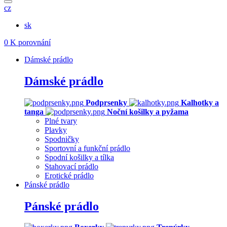
cz
sk
0
K porovnání
Dámské prádlo
Dámské prádlo
Podprsenky
Kalhotky a
tanga
Noční košilky a pyžama
Plné tvary
Plavky
Spodničky
Sportovní a funkční prádlo
Spodní košilky a tílka
Stahovací prádlo
Erotické prádlo
Pánské prádlo
Pánské prádlo