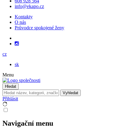
608 928 564
info@ekapo.cz
Kontakty
O nás
Průvodce spokojené ženy
cz
sk
Menu
Hledat
Vyhledat
Přihlásit
Navigační menu