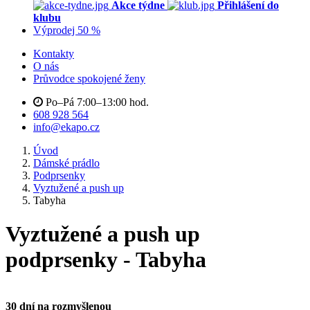
Akce týdne
Přihlášení do
klubu
Výprodej 50 %
Kontakty
O nás
Průvodce spokojené ženy
Po–Pá 7:00–13:00 hod.
608 928 564
info@ekapo.cz
Úvod
Dámské prádlo
Podprsenky
Vyztužené a push up
Tabyha
Vyztužené a push up
podprsenky - Tabyha
30 dní na rozmyšlenou