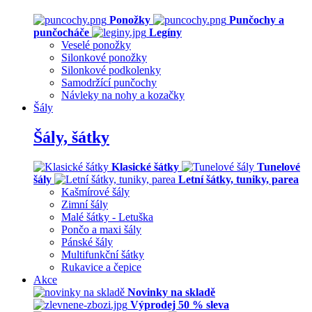
Ponožky
Punčochy a
punčocháče
Legíny
Veselé ponožky
Silonkové ponožky
Silonkové podkolenky
Samodržící punčochy
Návleky na nohy a kozačky
Šály
Šály, šátky
Klasické šátky
Tunelové
šály
Letní šátky, tuniky, parea
Kašmírové šály
Zimní šály
Malé šátky - Letuška
Pončo a maxi šály
Pánské šály
Multifunkční šátky
Rukavice a čepice
Akce
Novinky na skladě
Výprodej 50 % sleva