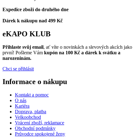
Expedice zboží do druhého dne
Dárek k nákupu nad 499 Kč
eKAPO KLUB
Přihlaste svůj email
, ať víte o novinkách a slevových akcích jako
první! Pošleme Vám
kupón na 100 Kč a dárek k svátku a
narozeninám.
Chci se přihlásit
Informace o nákupu
Kontakt a pomoc
O nás
Kariéra
Doprava, platba
Velkoobchod
Vrácení zboží, reklamace
Obchodní podmínky
Průvodce spokojené ženy