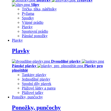
Boxerky
Trenýrky
Slipy
Trička, tílka, nátělníky
Pyžama
Spodky
Vtipné prádlo
Plavky
Sportovní prádlo
Pánské ponožky
Plavky
Plavky
Dvoudílné plavky
Pánské plavky
Plavky pro
plnoštíhlé
Tankiny plavky
Jednodílné plavky
Spodní díly plavek
Plážové šátky a parea
Plážové tašky
Ponožky, punčochy
Ponožky, punčochy