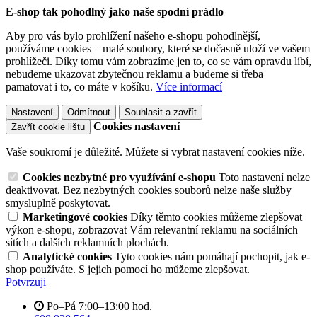
E-shop tak pohodlný jako naše spodní prádlo
Aby pro vás bylo prohlížení našeho e-shopu pohodlnější,
používáme cookies – malé soubory, které se dočasně uloží ve vašem
prohlížeči. Díky tomu vám zobrazíme jen to, co se vám opravdu líbí,
nebudeme ukazovat zbytečnou reklamu a budeme si třeba
pamatovat i to, co máte v košíku.
Více informací
Nastavení
Odmítnout
Souhlasit a zavřít
Cookies nastavení
Zavřít cookie lištu
Vaše soukromí je důležité. Můžete si vybrat nastavení cookies níže.
Cookies nezbytné pro využívání e-shopu
Toto nastavení nelze
deaktivovat. Bez nezbytných cookies souborů nelze naše služby
smysluplně poskytovat.
Marketingové cookies
Díky těmto cookies můžeme zlepšovat
výkon e-shopu, zobrazovat Vám relevantní reklamu na sociálních
sítích a dalších reklamních plochách.
Analytické cookies
Tyto cookies nám pomáhají pochopit, jak e-
shop používáte. S jejich pomocí ho můžeme zlepšovat.
Potvrzuji
Po–Pá 7:00–13:00 hod.