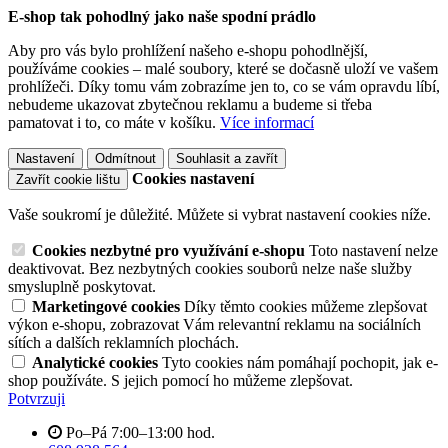
E-shop tak pohodlný jako naše spodní prádlo
Aby pro vás bylo prohlížení našeho e-shopu pohodlnější,
používáme cookies – malé soubory, které se dočasně uloží ve vašem
prohlížeči. Díky tomu vám zobrazíme jen to, co se vám opravdu líbí,
nebudeme ukazovat zbytečnou reklamu a budeme si třeba
pamatovat i to, co máte v košíku.
Více informací
Nastavení
Odmítnout
Souhlasit a zavřít
Cookies nastavení
Zavřít cookie lištu
Vaše soukromí je důležité. Můžete si vybrat nastavení cookies níže.
Cookies nezbytné pro využívání e-shopu
Toto nastavení nelze
deaktivovat. Bez nezbytných cookies souborů nelze naše služby
smysluplně poskytovat.
Marketingové cookies
Díky těmto cookies můžeme zlepšovat
výkon e-shopu, zobrazovat Vám relevantní reklamu na sociálních
sítích a dalších reklamních plochách.
Analytické cookies
Tyto cookies nám pomáhají pochopit, jak e-
shop používáte. S jejich pomocí ho můžeme zlepšovat.
Potvrzuji
Po–Pá 7:00–13:00 hod.