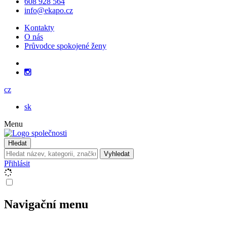
608 928 564
info@ekapo.cz
Kontakty
O nás
Průvodce spokojené ženy
cz
sk
Menu
Hledat
Vyhledat
Přihlásit
Navigační menu