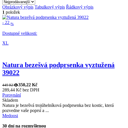
Obrázkový výpis
Tabulkový výpis
Řádkový výpis
1
položek
-
22
%
Dostupné velikosti:
XL
Natura bezešvá podprsenka vyztužená
39022
350,22 Kč
449 Kč
289,44 Kč bez DPH
Porovnání
Skladem
Natura je bezešvá trojúhelníková podprsenka bez kostic, která
pozvedne vaše poprsí a ...
Medoosi
30 dní na rozmyšlenou