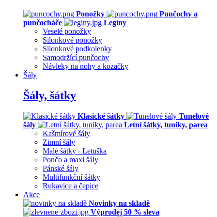
Ponožky
Punčochy a
punčocháče
Legíny
Veselé ponožky
Silonkové ponožky
Silonkové podkolenky
Samodržící punčochy
Návleky na nohy a kozačky
Šály
Šály, šátky
Klasické šátky
Tunelové
šály
Letní šátky, tuniky, parea
Kašmírové šály
Zimní šály
Malé šátky - Letuška
Pončo a maxi šály
Pánské šály
Multifunkční šátky
Rukavice a čepice
Akce
Novinky na skladě
Výprodej 50 % sleva