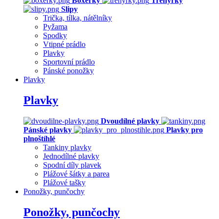
Boxerky
Trenýrky
Slipy
Trička, tílka, nátělníky
Pyžama
Spodky
Vtipné prádlo
Plavky
Sportovní prádlo
Pánské ponožky
Plavky
Plavky
Dvoudílné plavky
Pánské plavky
Plavky pro
plnoštíhlé
Tankiny plavky
Jednodílné plavky
Spodní díly plavek
Plážové šátky a parea
Plážové tašky
Ponožky, punčochy
Ponožky, punčochy