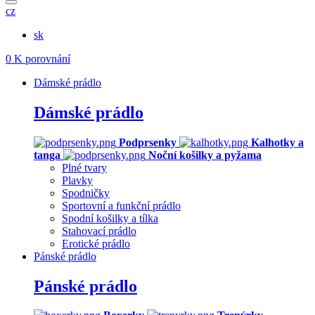
cz
sk
0
K porovnání
Dámské prádlo
Dámské prádlo
Podprsenky
Kalhotky a
tanga
Noční košilky a pyžama
Plné tvary
Plavky
Spodničky
Sportovní a funkční prádlo
Spodní košilky a tílka
Stahovací prádlo
Erotické prádlo
Pánské prádlo
Pánské prádlo