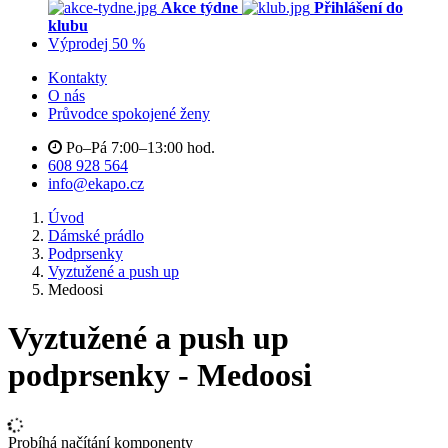
Akce týdne
Přihlášení do
klubu
Výprodej 50 %
Kontakty
O nás
Průvodce spokojené ženy
Po–Pá 7:00–13:00 hod.
608 928 564
info@ekapo.cz
Úvod
Dámské prádlo
Podprsenky
Vyztužené a push up
Medoosi
Vyztužené a push up
podprsenky - Medoosi
Probíhá načítání komponenty