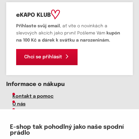
eKAPO KLUB
Přihlaste svůj email
, ať víte o novinkách a
slevových akcích jako první! Pošleme Vám
kupón
na 100 Kč a dárek k svátku a narozeninám.
Chci se přihlásit
Informace o nákupu
Kontakt a pomoc
O nás
Kariéra
Doprava, platba
E-shop tak pohodlný jako naše spodní
Velkoobchod
prádlo
Vrácení zboží, reklamace