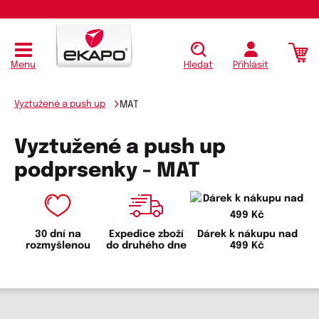
Menu
Hledat
Přihlásit
Vyztužené a push up
MAT
Vyztužené a push up
podprsenky - MAT
30 dní na
Expedice zboží
Dárek k nákupu nad
rozmyšlenou
do druhého dne
499 Kč