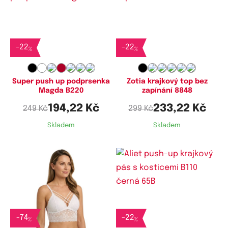
Dostupné velikosti:
Dostupné velikosti:
80A,
85A,
90A,
95A
L,
XL
-
22
-
22
%
%
Super push up podprsenka
Zotia krajkový top bez
Magda B220
zapínání 8848
194,22 Kč
233,22 Kč
249 Kč
299 Kč
Skladem
Skladem
Dostupné velikosti:
Dostupné velikosti:
M,
L
65B,
70B
-
74
-
22
%
%