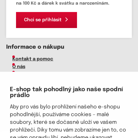
na 100 Kč a dárek k svátku a narozeninám.
Chci se přihlásit
Informace o nákupu
Kontakt a pomoc
O nás
Kariéra
Doprava, platba
E-shop tak pohodlný jako naše spodní
Velkoobchod
prádlo
Vrácení zboží, reklamace
Obchodní podmínky
Aby pro vás bylo prohlížení našeho e-shopu
Průvodce spokojené ženy
pohodlnější, používáme cookies – malé
soubory, které se dočasně uloží ve vašem
Staňte se naším fanouškem
prohlížeči. Díky tomu vám zobrazíme jen to, co
eKAPO KLUB
se vám opravdu líbí, nebudeme ukazovat