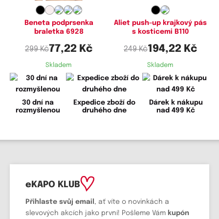
Beneta podprsenka
Aliet push-up krajkový pás
braletka 6928
s kosticemi B110
77,22 Kč
194,22 Kč
299 Kč
249 Kč
Skladem
Skladem
30 dní na
Expedice zboží do
Dárek k nákupu
rozmyšlenou
druhého dne
nad 499 Kč
eKAPO KLUB
Přihlaste svůj email
, ať víte o novinkách a
slevových akcích jako první! Pošleme Vám
kupón