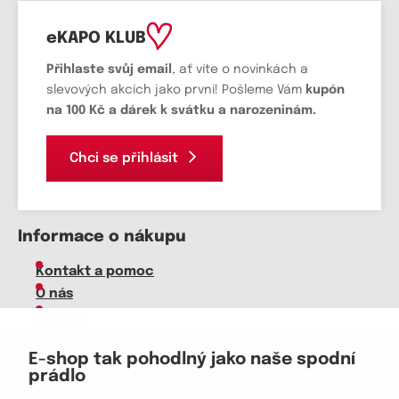
eKAPO KLUB
Přihlaste svůj email
, ať víte o novinkách a
slevových akcích jako první! Pošleme Vám
kupón
na 100 Kč a dárek k svátku a narozeninám.
Chci se přihlásit
Informace o nákupu
Kontakt a pomoc
O nás
Kariéra
Doprava, platba
E-shop tak pohodlný jako naše spodní
Velkoobchod
prádlo
Vrácení zboží, reklamace