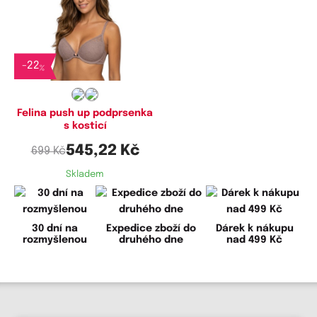
Dostupné velikosti:
70C,
70D,
75D
-
22
%
Felina push up podprsenka
s kosticí
545,22 Kč
699 Kč
Skladem
30 dní na
Expedice zboží do
Dárek k nákupu
rozmyšlenou
druhého dne
nad 499 Kč