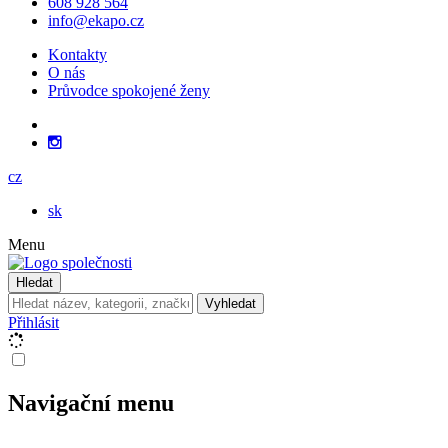
608 928 564
info@ekapo.cz
Kontakty
O nás
Průvodce spokojené ženy
cz
sk
Menu
Hledat
Vyhledat
Přihlásit
Navigační menu