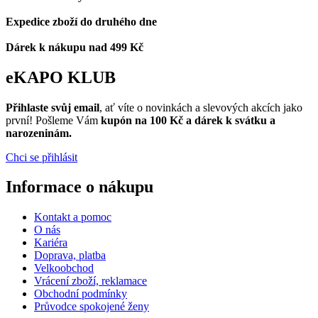
Expedice zboží do druhého dne
Dárek k nákupu nad 499 Kč
eKAPO KLUB
Přihlaste svůj email
, ať víte o novinkách a slevových akcích jako
první! Pošleme Vám
kupón na 100 Kč a dárek k svátku a
narozeninám.
Chci se přihlásit
Informace o nákupu
Kontakt a pomoc
O nás
Kariéra
Doprava, platba
Velkoobchod
Vrácení zboží, reklamace
Obchodní podmínky
Průvodce spokojené ženy