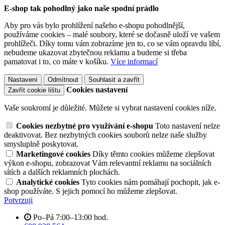
E-shop tak pohodlný jako naše spodní prádlo
Aby pro vás bylo prohlížení našeho e-shopu pohodlnější,
používáme cookies – malé soubory, které se dočasně uloží ve vašem
prohlížeči. Díky tomu vám zobrazíme jen to, co se vám opravdu líbí,
nebudeme ukazovat zbytečnou reklamu a budeme si třeba
pamatovat i to, co máte v košíku.
Více informací
Nastavení
Odmítnout
Souhlasit a zavřít
Cookies nastavení
Zavřít cookie lištu
Vaše soukromí je důležité. Můžete si vybrat nastavení cookies níže.
Cookies nezbytné pro využívání e-shopu
Toto nastavení nelze
deaktivovat. Bez nezbytných cookies souborů nelze naše služby
smysluplně poskytovat.
Marketingové cookies
Díky těmto cookies můžeme zlepšovat
výkon e-shopu, zobrazovat Vám relevantní reklamu na sociálních
sítích a dalších reklamních plochách.
Analytické cookies
Tyto cookies nám pomáhají pochopit, jak e-
shop používáte. S jejich pomocí ho můžeme zlepšovat.
Potvrzuji
Po–Pá 7:00–13:00 hod.