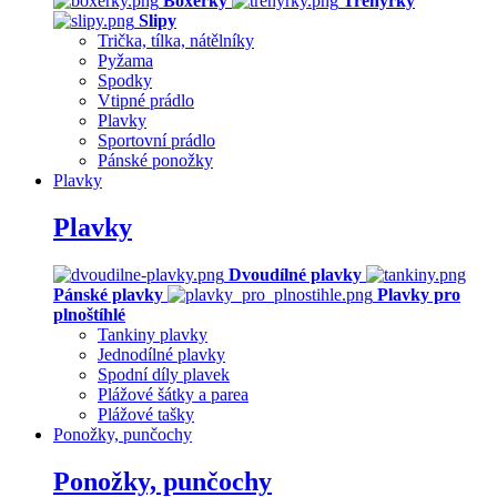
Boxerky
Trenýrky
Slipy
Trička, tílka, nátělníky
Pyžama
Spodky
Vtipné prádlo
Plavky
Sportovní prádlo
Pánské ponožky
Plavky
Plavky
Dvoudílné plavky
Pánské plavky
Plavky pro
plnoštíhlé
Tankiny plavky
Jednodílné plavky
Spodní díly plavek
Plážové šátky a parea
Plážové tašky
Ponožky, punčochy
Ponožky, punčochy