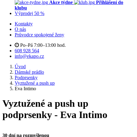
Akce týdne
Přihlášení do
klubu
Výprodej 50 %
Kontakty
O nás
Průvodce spokojené ženy
Po–Pá 7:00–13:00 hod.
608 928 564
info@ekapo.cz
Úvod
Dámské prádlo
Podprsenky
Vyztužené a push up
Eva Intimo
Vyztužené a push up
podprsenky - Eva Intimo
30 dní na rozmyšlenou