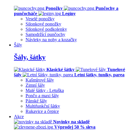
Ponožky
Punčochy a
punčocháče
Legíny
Veselé ponožky
Silonkové ponožky
Silonkové podkolenky
Samodržící punčochy
Návleky na nohy a kozačky
Šály
Šály, šátky
Klasické šátky
Tunelové
šály
Letní šátky, tuniky, parea
Kašmírové šály
Zimní šály
Malé šátky - Letuška
Pončo a maxi šály
Pánské šály
Multifunkční šátky
Rukavice a čepice
Akce
Novinky na skladě
Výprodej 50 % sleva