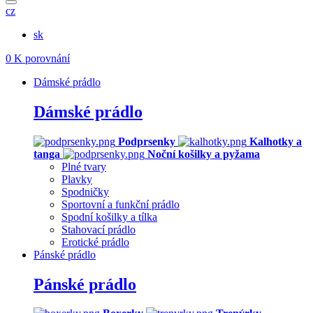
cz
sk
0
K porovnání
Dámské prádlo
Dámské prádlo
Podprsenky
Kalhotky a
tanga
Noční košilky a pyžama
Plné tvary
Plavky
Spodničky
Sportovní a funkční prádlo
Spodní košilky a tílka
Stahovací prádlo
Erotické prádlo
Pánské prádlo
Pánské prádlo