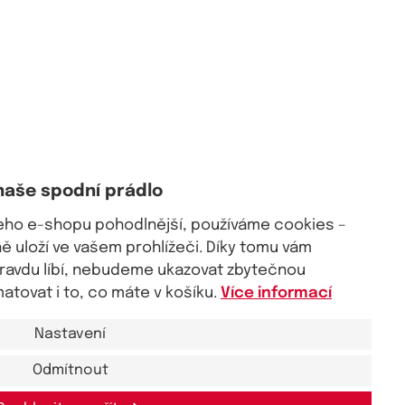
naše spodní prádlo
šeho e-shopu pohodlnější, používáme cookies –
 uloží ve vašem prohlížeči. Díky tomu vám
pravdu líbí, nebudeme ukazovat zbytečnou
tovat i to, co máte v košíku.
Více informací
Nastavení
Odmítnout