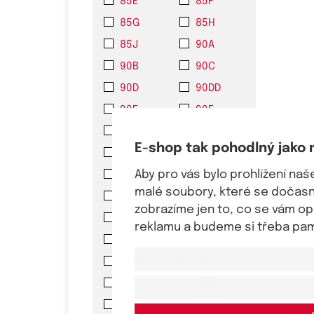
85E
85F
85G
85H
85J
90A
90B
90C
90D
90DD
90E
90F
90G
90H
E-shop tak pohodlný jako 
90I
90J
Aby pro vás bylo prohlížení na
95A
95B
malé soubory, které se dočasně
95C
95D
zobrazíme jen to, co se vám o
95DD
95E
reklamu a budeme si třeba pama
95F
95G
95H
95I
95J
100A
100B
100C