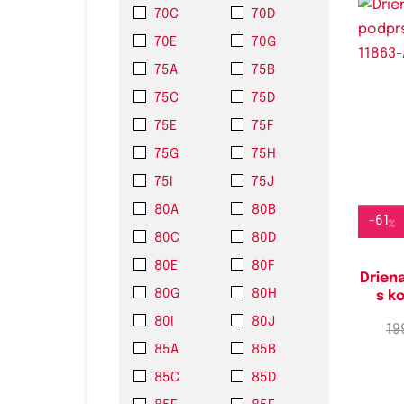
70C
70D
70E
70G
75A
75B
75C
75D
75E
75F
Do
75G
75H
75I
75J
80A
80B
-
61
%
80C
80D
80E
80F
Drien
80G
80H
s k
80I
80J
19
85A
85B
85C
85D