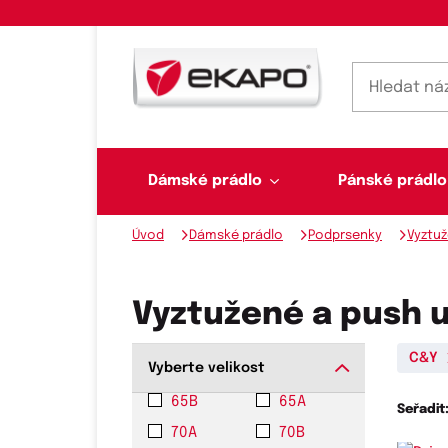
Dámské prádlo
Pánské prádlo
Úvod
Dámské prádlo
Podprsenky
Vyztuž
Dámské prádlo
Pánské prádlo
Plavky
Ponožky, punčochy
Šály, šátky
Vyztužené a push 
C&Y
Vyberte velikost
Novinky na skladě
65B
65A
Seřadit
Dvoudílné plavky
Klasické šátky
Podprsenky
Ponožky
Boxerky
70A
70B