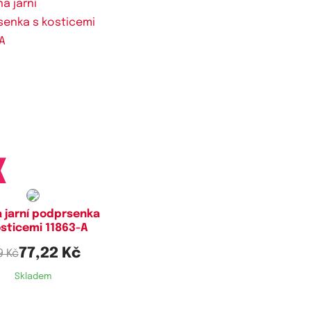
stupné velikosti:
75B,
80B,
85B
a jarní podprsenka
osticemi 11863-A
77,22 Kč
9 Kč
Skladem