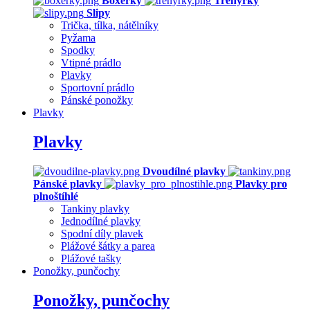
Boxerky
Trenýrky
Slipy
Trička, tílka, nátělníky
Pyžama
Spodky
Vtipné prádlo
Plavky
Sportovní prádlo
Pánské ponožky
Plavky
Plavky
Dvoudílné plavky
Pánské plavky
Plavky pro
plnoštíhlé
Tankiny plavky
Jednodílné plavky
Spodní díly plavek
Plážové šátky a parea
Plážové tašky
Ponožky, punčochy
Ponožky, punčochy