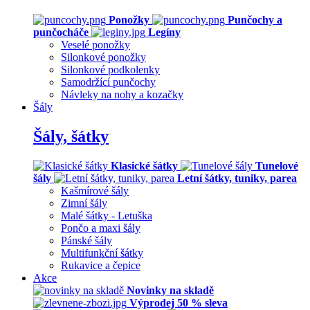
Ponožky
Punčochy a
punčocháče
Legíny
Veselé ponožky
Silonkové ponožky
Silonkové podkolenky
Samodržící punčochy
Návleky na nohy a kozačky
Šály
Šály, šátky
Klasické šátky
Tunelové
šály
Letní šátky, tuniky, parea
Kašmírové šály
Zimní šály
Malé šátky - Letuška
Pončo a maxi šály
Pánské šály
Multifunkční šátky
Rukavice a čepice
Akce
Novinky na skladě
Výprodej 50 % sleva