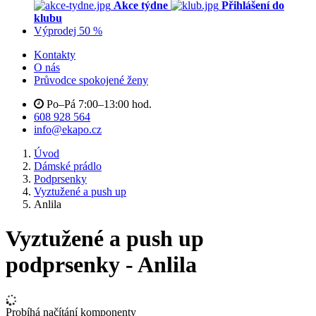
Akce týdne
Přihlášení do
klubu
Výprodej 50 %
Kontakty
O nás
Průvodce spokojené ženy
Po–Pá 7:00–13:00 hod.
608 928 564
info@ekapo.cz
Úvod
Dámské prádlo
Podprsenky
Vyztužené a push up
Anlila
Vyztužené a push up
podprsenky - Anlila
Probíhá načítání komponenty