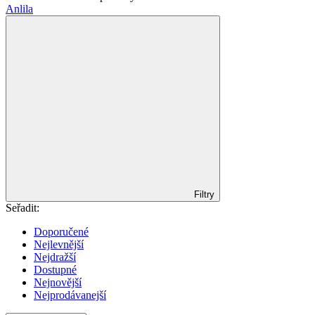
Anlila
Filtry
Seřadit:
Doporučené
Nejlevnější
Nejdražší
Dostupné
Nejnovější
Nejprodávanejší