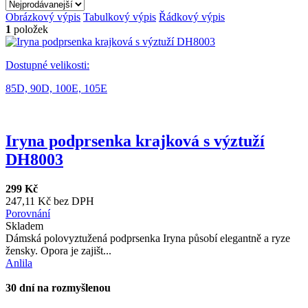
Obrázkový výpis
Tabulkový výpis
Řádkový výpis
1
položek
Dostupné velikosti:
85D,
90D,
100E,
105E
Iryna podprsenka krajková s výztuží
DH8003
299 Kč
247,11 Kč bez DPH
Porovnání
Skladem
Dámská polovyztužená podprsenka Iryna působí elegantně a ryze
žensky. Opora je zajišt...
Anlila
30 dní na rozmyšlenou