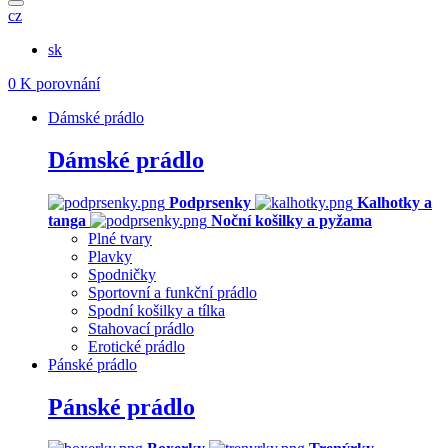
cz
sk
0
K porovnání
Dámské prádlo
Dámské prádlo
Podprsenky
Kalhotky a
tanga
Noční košilky a pyžama
Plné tvary
Plavky
Spodničky
Sportovní a funkční prádlo
Spodní košilky a tílka
Stahovací prádlo
Erotické prádlo
Pánské prádlo
Pánské prádlo