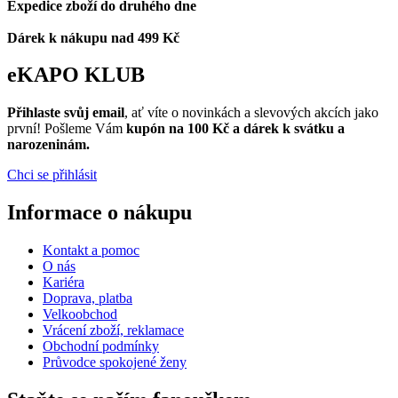
Expedice zboží do druhého dne
Dárek k nákupu nad 499 Kč
eKAPO KLUB
Přihlaste svůj email
, ať víte o novinkách a slevových akcích jako
první! Pošleme Vám
kupón na 100 Kč a dárek k svátku a
narozeninám.
Chci se přihlásit
Informace o nákupu
Kontakt a pomoc
O nás
Kariéra
Doprava, platba
Velkoobchod
Vrácení zboží, reklamace
Obchodní podmínky
Průvodce spokojené ženy