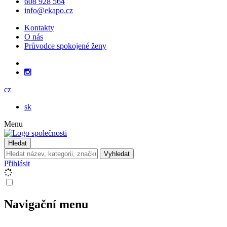
608 928 564
info@ekapo.cz
Kontakty
O nás
Průvodce spokojené ženy
cz
sk
Menu
Hledat
Vyhledat
Přihlásit
Navigační menu