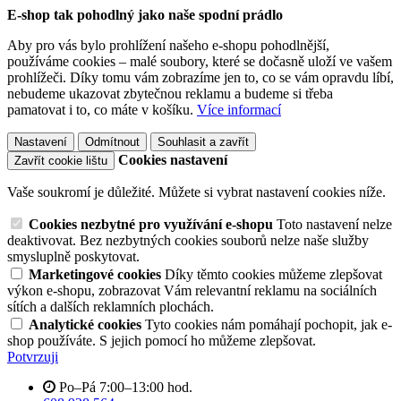
E-shop tak pohodlný jako naše spodní prádlo
Aby pro vás bylo prohlížení našeho e-shopu pohodlnější,
používáme cookies – malé soubory, které se dočasně uloží ve vašem
prohlížeči. Díky tomu vám zobrazíme jen to, co se vám opravdu líbí,
nebudeme ukazovat zbytečnou reklamu a budeme si třeba
pamatovat i to, co máte v košíku.
Více informací
Nastavení
Odmítnout
Souhlasit a zavřít
Cookies nastavení
Zavřít cookie lištu
Vaše soukromí je důležité. Můžete si vybrat nastavení cookies níže.
Cookies nezbytné pro využívání e-shopu
Toto nastavení nelze
deaktivovat. Bez nezbytných cookies souborů nelze naše služby
smysluplně poskytovat.
Marketingové cookies
Díky těmto cookies můžeme zlepšovat
výkon e-shopu, zobrazovat Vám relevantní reklamu na sociálních
sítích a dalších reklamních plochách.
Analytické cookies
Tyto cookies nám pomáhají pochopit, jak e-
shop používáte. S jejich pomocí ho můžeme zlepšovat.
Potvrzuji
Po–Pá 7:00–13:00 hod.