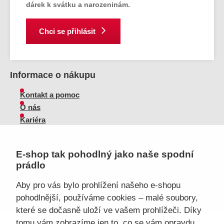
dárek k svátku a narozeninám.
Chci se přihlásit
Informace o nákupu
Kontakt a pomoc
O nás
Kariéra
Doprava, platba
Velkoobchod
E-shop tak pohodlný jako naše spodní
Vrácení zboží, reklamace
prádlo
Obchodní podmínky
Průvodce spokojené ženy
Aby pro vás bylo prohlížení našeho e-shopu
pohodlnější, používáme cookies – malé soubory,
Staňte se naším fanouškem
které se dočasně uloží ve vašem prohlížeči. Díky
eKAPO KLUB
tomu vám zobrazíme jen to, co se vám opravdu