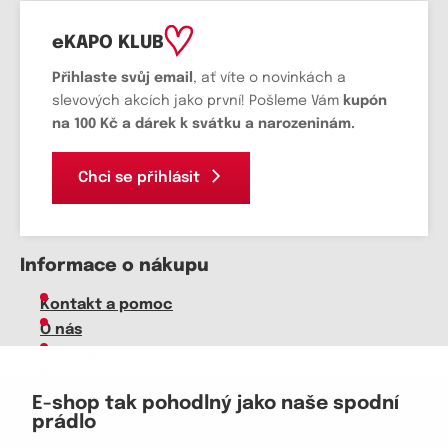
eKAPO KLUB
Přihlaste svůj email
, ať víte o novinkách a
slevových akcích jako první! Pošleme Vám
kupón
na 100 Kč a dárek k svátku a narozeninám.
Chci se přihlásit
Informace o nákupu
Kontakt a pomoc
O nás
Kariéra
Doprava, platba
E-shop tak pohodlný jako naše spodní
Velkoobchod
prádlo
Vrácení zboží, reklamace