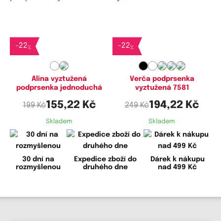
Dostupné velikosti:
Dostupné velikosti:
75C,
80C,
85C,
90C
80B,
85B,
90B
-
22
-
22
%
%
Alina vyztužená
Verča podprsenka
podprsenka jednoduchá
vyztužená 7581
155,22 Kč
194,22 Kč
199 Kč
249 Kč
Skladem
Skladem
30 dní na
Expedice zboží do
Dárek k nákupu
rozmyšlenou
druhého dne
nad 499 Kč