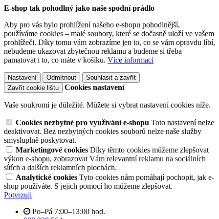
E-shop tak pohodlný jako naše spodní prádlo
Aby pro vás bylo prohlížení našeho e-shopu pohodlnější,
používáme cookies – malé soubory, které se dočasně uloží ve vašem
prohlížeči. Díky tomu vám zobrazíme jen to, co se vám opravdu líbí,
nebudeme ukazovat zbytečnou reklamu a budeme si třeba
pamatovat i to, co máte v košíku.
Více informací
Nastavení
Odmítnout
Souhlasit a zavřít
Cookies nastavení
Zavřít cookie lištu
Vaše soukromí je důležité. Můžete si vybrat nastavení cookies níže.
Cookies nezbytné pro využívání e-shopu
Toto nastavení nelze
deaktivovat. Bez nezbytných cookies souborů nelze naše služby
smysluplně poskytovat.
Marketingové cookies
Díky těmto cookies můžeme zlepšovat
výkon e-shopu, zobrazovat Vám relevantní reklamu na sociálních
sítích a dalších reklamních plochách.
Analytické cookies
Tyto cookies nám pomáhají pochopit, jak e-
shop používáte. S jejich pomocí ho můžeme zlepšovat.
Potvrzuji
Po–Pá 7:00–13:00 hod.