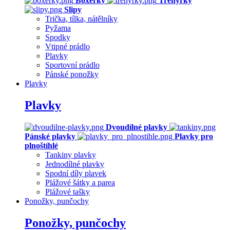
Boxerky
Trenýrky
Slipy
Trička, tílka, nátělníky
Pyžama
Spodky
Vtipné prádlo
Plavky
Sportovní prádlo
Pánské ponožky
Plavky
Plavky
Dvoudílné plavky
Pánské plavky
Plavky pro
plnoštíhlé
Tankiny plavky
Jednodílné plavky
Spodní díly plavek
Plážové šátky a parea
Plážové tašky
Ponožky, punčochy
Ponožky, punčochy