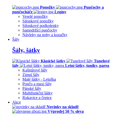
Ponožky
Punčochy a
punčocháče
Legíny
Veselé ponožky
Silonkové ponožky
Silonkové podkolenky
Samodržící punčochy
Návleky na nohy a kozačky
Šály
Šály, šátky
Klasické šátky
Tunelové
šály
Letní šátky, tuniky, parea
Kašmírové šály
Zimní šály
Malé šátky - Letuška
Pončo a maxi šály
Pánské šály
Multifunkční šátky
Rukavice a čepice
Akce
Novinky na skladě
Výprodej 50 % sleva