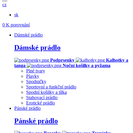
cz
sk
0
K porovnání
Dámské prádlo
Dámské prádlo
Podprsenky
Kalhotky a
tanga
Noční košilky a pyžama
Plné tvary
Plavky
Spodničky
Sportovní a funkční prádlo
Spodní košilky a tílka
Stahovací prádlo
Erotické prádlo
Pánské prádlo
Pánské prádlo