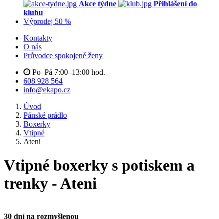
Akce týdne
Přihlášení do
klubu
Výprodej 50 %
Kontakty
O nás
Průvodce spokojené ženy
Po–Pá 7:00–13:00 hod.
608 928 564
info@ekapo.cz
Úvod
Pánské prádlo
Boxerky
Vtipné
Ateni
Vtipné boxerky s potiskem a
trenky - Ateni
30 dní na rozmyšlenou