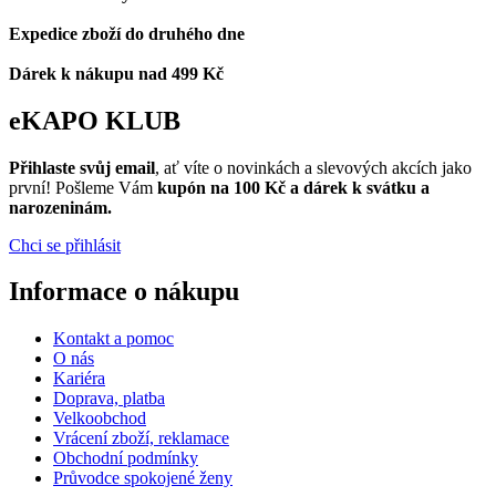
Expedice zboží do druhého dne
Dárek k nákupu nad 499 Kč
eKAPO KLUB
Přihlaste svůj email
, ať víte o novinkách a slevových akcích jako
první! Pošleme Vám
kupón na 100 Kč a dárek k svátku a
narozeninám.
Chci se přihlásit
Informace o nákupu
Kontakt a pomoc
O nás
Kariéra
Doprava, platba
Velkoobchod
Vrácení zboží, reklamace
Obchodní podmínky
Průvodce spokojené ženy