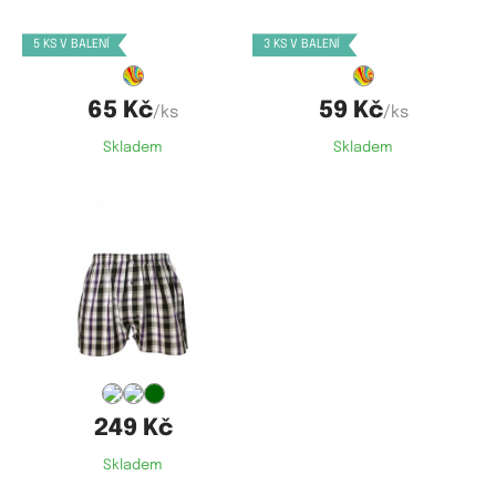
M,
L,
XL,
XXL,
4XL
XS,
S,
M,
L,
XL,
XXL,
3XL
5 KS V BALENÍ
3 KS V BALENÍ
65 Kč
59 Kč
/ks
/ks
Skladem
Skladem
Dostupné velikosti:
L,
XL,
XXL,
3XL
249 Kč
Skladem