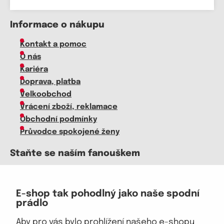
Informace o nákupu
Kontakt a pomoc
O nás
Kariéra
Doprava, platba
Velkoobchod
Vrácení zboží, reklamace
Obchodní podmínky
Průvodce spokojené ženy
Staňte se naším fanouškem
E-shop tak pohodlný jako naše spodní
prádlo
Jsme důvěryhodný obchod
Aby pro vás bylo prohlížení našeho e-shopu