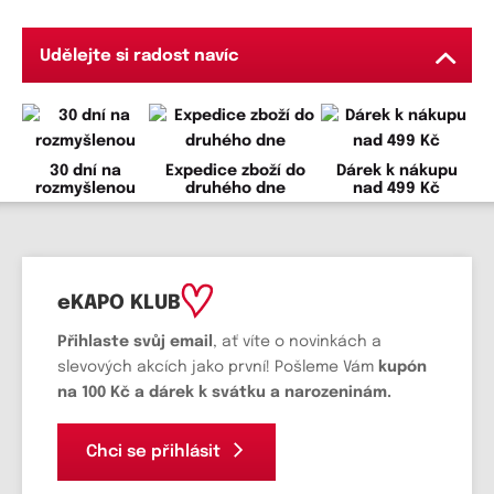
Udělejte si radost navíc
30 dní na
Expedice zboží do
Dárek k nákupu
rozmyšlenou
druhého dne
nad 499 Kč
eKAPO KLUB
Přihlaste svůj email
, ať víte o novinkách a
slevových akcích jako první! Pošleme Vám
kupón
na 100 Kč a dárek k svátku a narozeninám.
Chci se přihlásit