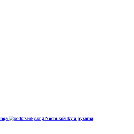
anga
Noční košilky a pyžama