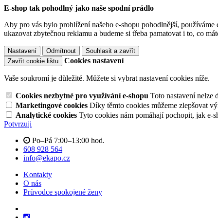
E-shop tak pohodlný jako naše spodní prádlo
Aby pro vás bylo prohlížení našeho e-shopu pohodlnější, používáme c
ukazovat zbytečnou reklamu a budeme si třeba pamatovat i to, co mát
Nastavení
Odmítnout
Souhlasit a zavřít
Cookies nastavení
Zavřít cookie lištu
Vaše soukromí je důležité. Můžete si vybrat nastavení cookies níže.
Cookies nezbytné pro využívání e-shopu
Toto nastavení nelze 
Marketingové cookies
Díky těmto cookies můžeme zlepšovat výko
Analytické cookies
Tyto cookies nám pomáhají pochopit, jak e-s
Potvrzuji
Po–Pá 7:00–13:00 hod.
608 928 564
info@ekapo.cz
Kontakty
O nás
Průvodce spokojené ženy