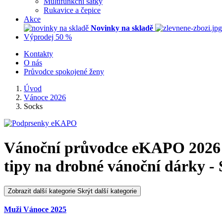
Multifunkční šátky
Rukavice a čepice
Akce
Novinky na skladě
Výprodej 50 %
Kontakty
O nás
Průvodce spokojené ženy
Úvod
Vánoce 2026
Socks
Vánoční průvodce eKAPO 202
tipy na drobné vánoční dárky -
Zobrazit další kategorie
Skrýt další kategorie
Muži Vánoce 2025