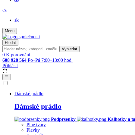
cz
sk
Menu
Hledat
Vyhledat
0
K porovnání
608 928 564
Po–Pá 7:00–13:00 hod.
Přihlásit
☰
Dámské prádlo
Dámské prádlo
Podprsenky
Kalhotky a t
Plné tvary
Plavky