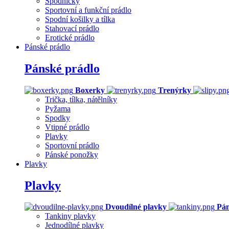
Spodničky
Sportovní a funkční prádlo
Spodní košilky a tílka
Stahovací prádlo
Erotické prádlo
Pánské prádlo
Pánské prádlo
Boxerky
Trenýrky
Trička, tílka, nátělníky
Pyžama
Spodky
Vtipné prádlo
Plavky
Sportovní prádlo
Pánské ponožky
Plavky
Plavky
Dvoudílné plavky
Pán
Tankiny plavky
Jednodílné plavky