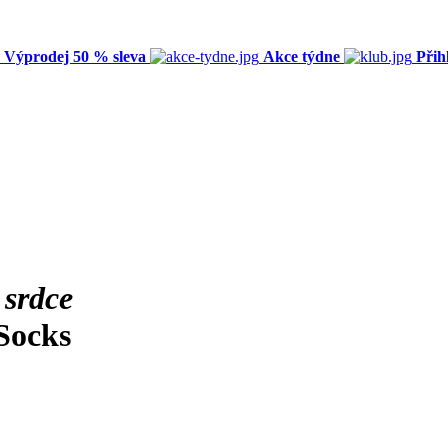
Výprodej 50 % sleva
Akce týdne
Přih
6
srdce
 Socks