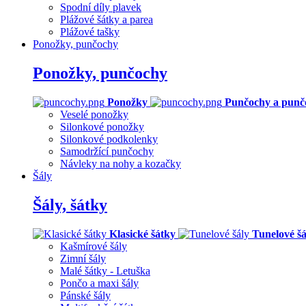
Spodní díly plavek
Plážové šátky a parea
Plážové tašky
Ponožky, punčochy
Ponožky, punčochy
Ponožky
Punčochy a punč
Veselé ponožky
Silonkové ponožky
Silonkové podkolenky
Samodržící punčochy
Návleky na nohy a kozačky
Šály
Šály, šátky
Klasické šátky
Tunelové šá
Kašmírové šály
Zimní šály
Malé šátky - Letuška
Pončo a maxi šály
Pánské šály