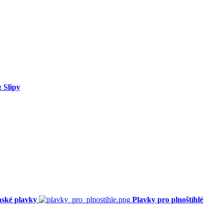
Slipy
ské plavky
Plavky pro plnoštíhlé