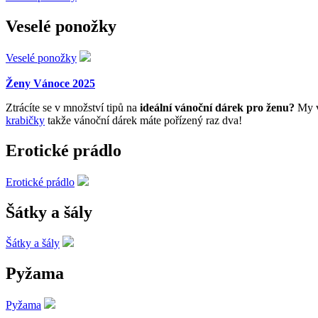
Veselé ponožky
Veselé ponožky
Ženy Vánoce 2025
Ztrácíte se v množství tipů na
ideální vánoční dárek pro ženu?
My v
krabičky
takže vánoční dárek máte pořízený raz dva!
Erotické prádlo
Erotické prádlo
Šátky a šály
Šátky a šály
Pyžama
Pyžama