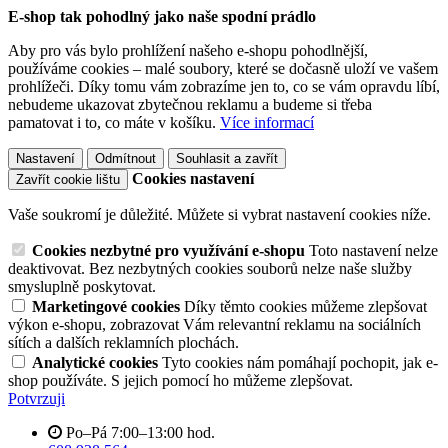
E-shop tak pohodlný jako naše spodní prádlo
Aby pro vás bylo prohlížení našeho e-shopu pohodlnější,
používáme cookies – malé soubory, které se dočasně uloží ve vašem
prohlížeči. Díky tomu vám zobrazíme jen to, co se vám opravdu líbí,
nebudeme ukazovat zbytečnou reklamu a budeme si třeba
pamatovat i to, co máte v košíku.
Více informací
Nastavení
Odmítnout
Souhlasit a zavřít
Cookies nastavení
Zavřít cookie lištu
Vaše soukromí je důležité. Můžete si vybrat nastavení cookies níže.
Cookies nezbytné pro využívání e-shopu
Toto nastavení nelze
deaktivovat. Bez nezbytných cookies souborů nelze naše služby
smysluplně poskytovat.
Marketingové cookies
Díky těmto cookies můžeme zlepšovat
výkon e-shopu, zobrazovat Vám relevantní reklamu na sociálních
sítích a dalších reklamních plochách.
Analytické cookies
Tyto cookies nám pomáhají pochopit, jak e-
shop používáte. S jejich pomocí ho můžeme zlepšovat.
Potvrzuji
Po–Pá 7:00–13:00 hod.