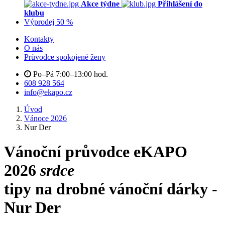
Akce týdne
Přihlášení do
klubu
Výprodej 50 %
Kontakty
O nás
Průvodce spokojené ženy
Po–Pá 7:00–13:00 hod.
608 928 564
info@ekapo.cz
Úvod
Vánoce 2026
Nur Der
Vánoční průvodce eKAPO
2026
srdce
tipy na drobné vánoční dárky -
Nur Der