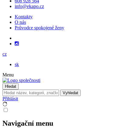
608 928 564
info@ekapo.cz
Kontakty
O nás
Průvodce spokojené ženy
cz
sk
Menu
Hledat
Vyhledat
Přihlásit
Navigační menu