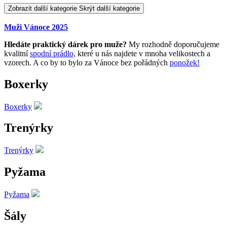
Zobrazit další kategorie
Skrýt další kategorie
Muži Vánoce 2025
Hledáte praktický dárek pro muže?
My rozhodně doporučujeme
kvalitní
spodní prádlo,
které u nás najdete v mnoha velikostech a
vzorech. A co by to bylo za Vánoce bez pořádných
ponožek!
Boxerky
Boxerky
Trenýrky
Trenýrky
Pyžama
Pyžama
Šály