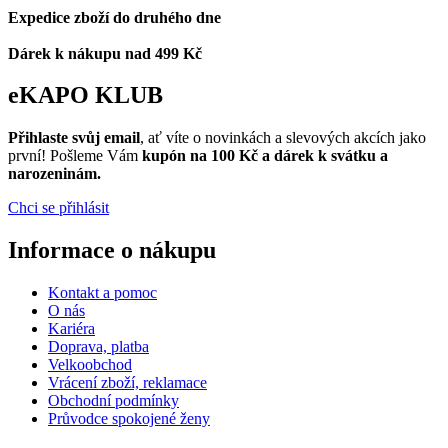
Expedice zboží do druhého dne
Dárek k nákupu nad 499 Kč
eKAPO KLUB
Přihlaste svůj email
, ať víte o novinkách a slevových akcích jako
první! Pošleme Vám
kupón na 100 Kč a dárek k svátku a
narozeninám.
Chci se přihlásit
Informace o nákupu
Kontakt a pomoc
O nás
Kariéra
Doprava, platba
Velkoobchod
Vrácení zboží, reklamace
Obchodní podmínky
Průvodce spokojené ženy