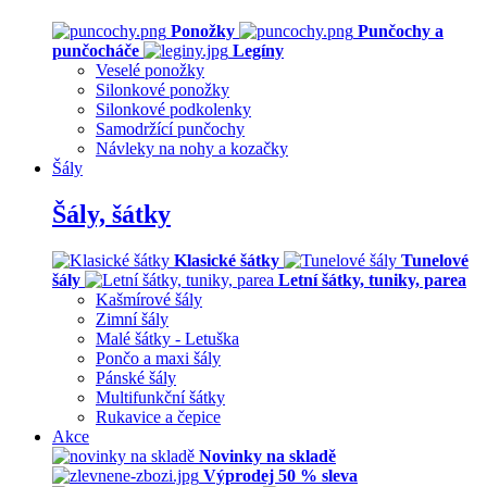
Ponožky
Punčochy a
punčocháče
Legíny
Veselé ponožky
Silonkové ponožky
Silonkové podkolenky
Samodržící punčochy
Návleky na nohy a kozačky
Šály
Šály, šátky
Klasické šátky
Tunelové
šály
Letní šátky, tuniky, parea
Kašmírové šály
Zimní šály
Malé šátky - Letuška
Pončo a maxi šály
Pánské šály
Multifunkční šátky
Rukavice a čepice
Akce
Novinky na skladě
Výprodej 50 % sleva