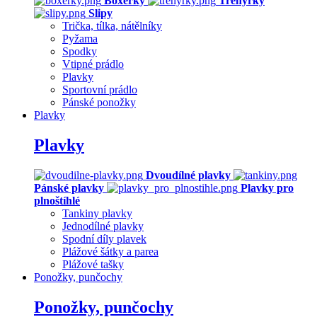
Boxerky
Trenýrky
Slipy
Trička, tílka, nátělníky
Pyžama
Spodky
Vtipné prádlo
Plavky
Sportovní prádlo
Pánské ponožky
Plavky
Plavky
Dvoudílné plavky
Pánské plavky
Plavky pro
plnoštíhlé
Tankiny plavky
Jednodílné plavky
Spodní díly plavek
Plážové šátky a parea
Plážové tašky
Ponožky, punčochy
Ponožky, punčochy