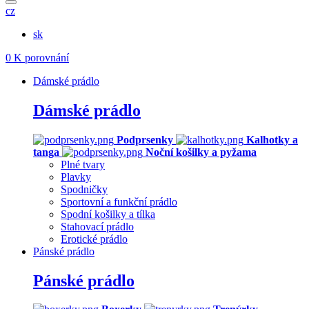
cz
sk
0
K porovnání
Dámské prádlo
Dámské prádlo
Podprsenky
Kalhotky a
tanga
Noční košilky a pyžama
Plné tvary
Plavky
Spodničky
Sportovní a funkční prádlo
Spodní košilky a tílka
Stahovací prádlo
Erotické prádlo
Pánské prádlo
Pánské prádlo