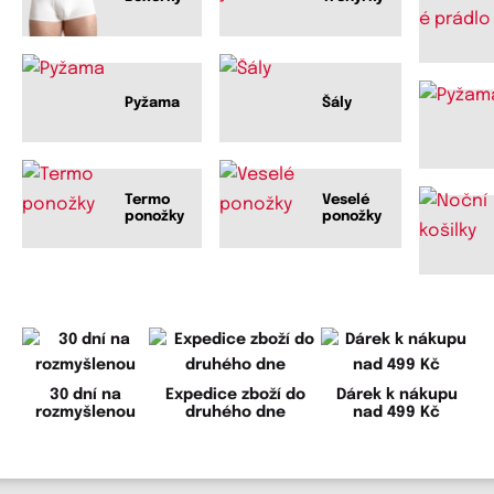
Pyžama
Šály
Termo
Veselé
ponožky
ponožky
30 dní na
Expedice zboží do
Dárek k nákupu
rozmyšlenou
druhého dne
nad 499 Kč