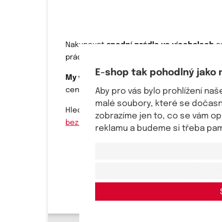
Nakupovat
spodní prádlo ve vícebalech
se
prádla a ještě při tom ušetříte.
E-shop tak pohodlný jako 
My v eKAPO totiž víme, jak je důležité my
cenově atraktivní vícebaly
kalhotek
či
tan
Aby pro vás bylo prohlížení na
malé soubory, které se dočasně
Hledáte ke
kalhotkám
také padnoucí
podp
zobrazíme jen to, co se vám o
bez výztuže.
reklamu a budeme si třeba pama
30 dní n
rozmyš