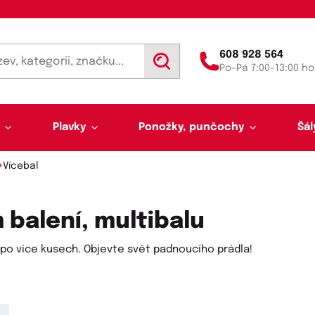
608 928 564
V
Po–Pá 7:00–13:00 ho
y
h
l
e
d
Plavky
Ponožky, punčochy
Šál
a
t
Vícebal
balení, multibalu
po více kusech. Objevte svět padnoucího prádla!
Výprodej 50 % sleva
Akce týdne
Punčochy a punčocháče
Kalhotky a tanga
Pánské plavky
Tunelové šály
Trenýrky
Letní šátky, tuniky, par
Noční košilky a pyžama
Plavky pro plnoštíhlé
Legíny
Slipy