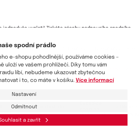
 jednoduše vyplatí! Získáte zásobu padnoucího spodního
naše spodní prádlo
slet na rodinný rozpočet.
Proto pro vás stále připravujeme
g.
šeho e-shopu pohodlnější, používáme cookies –
 uloží ve vašem prohlížeči. Díky tomu vám
rsenku?
Prozkoumejte naši nabídku! Máme
vyztužené push-u
pravdu líbí, nebudeme ukazovat zbytečnou
tovat i to, co máte v košíku.
Více informací
Nastavení
Expedice
a
Odmítnout
zboží do
lenou
druhého dne
Souhlasit a zavřít