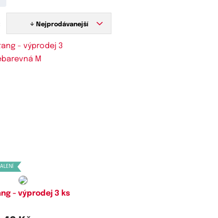
:
Nejprodávanejší
stupné velikosti:
XS,
S,
M,
L,
XL
BALENÍ
ng - výprodej 3 ks