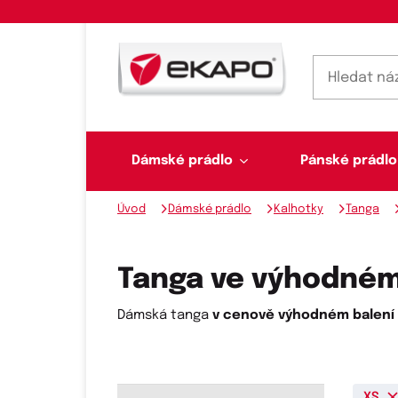
Dámské prádlo
Pánské prádlo
Úvod
Dámské prádlo
Kalhotky
Tanga
Dámské prádlo
Pánské prádlo
Plavky
Ponožky, punčochy
Šály, šátky
Tanga ve výhodném 
Dámská tanga
v cenově výhodném balení
Novinky na skladě
Dvoudílné plavky
Klasické šátky
Podprsenky
Ponožky
Boxerky
XS