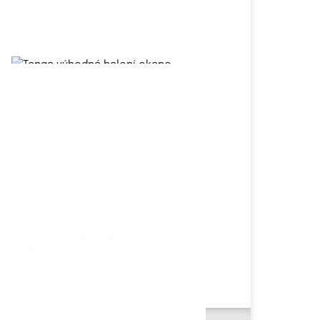
p
i
Dárek k
nákupu nad
499 Kč