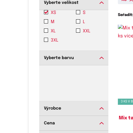
Vyberte velikost
XS
S
Seřadit
M
L
XL
XXL
3XL
Vyberte barvu
Do
3 KS V 
Výrobce
Mix ta
Cena