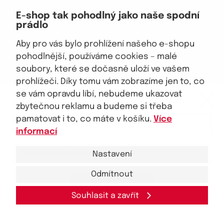
Doprava, platba
E-shop tak pohodlný jako naše spodní
Velkoobchod
prádlo
Vrácení zboží, reklamace
Obchodní podmínky
Aby pro vás bylo prohlížení našeho e-shopu
Průvodce spokojené ženy
pohodlnější, používáme cookies – malé
soubory, které se dočasně uloží ve vašem
Staňte se naším fanouškem
prohlížeči. Díky tomu vám zobrazíme jen to, co
eKAPO KLUB
se vám opravdu líbí, nebudeme ukazovat
Sleva 100 Kč na první nákup
nad 1000 Kč
zbytečnou reklamu a budeme si třeba
pamatovat i to, co máte v košíku.
Více
Jsme důvěryhodný obchod
informací
Nastavení
Odmítnout
Ano, chci se přihlásit
© 2026, eKAPO
Úvodní strana
Obchodní podmínky
GDPR
Mapa stránek
Kontakt a pomoc
Souhlasit a zavřít
Zásady zpracování
osobních
údajů