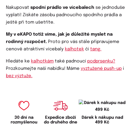
Nakupovat
spodní prádlo ve vícebalech
se jednoduše
vyplatí! Získáte zásobu padnoucího spodního prádla a
ještě při tom ušetříte.
My v eKAPO totiž víme, jak je důležité myslet na
rodinný rozpočet.
Proto pro vás stále připravujeme
cenově atraktivní vícebaly
kalhotek
či
tang.
Hledáte ke
kalhotkám
také padnoucí
podprsenku?
Prozkoumejte naši nabídku! Máme
vyztužené push-up
i
bez výztuže.
30 dní na
Expedice zboží
Dárek k nákupu nad
rozmyšlenou
do druhého dne
499 Kč