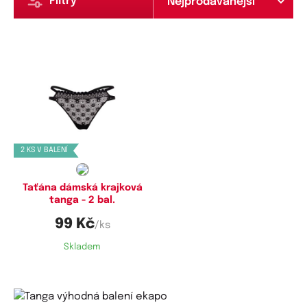
Filtry
Dostupné velikosti:
M,
L,
XL
2 KS V BALENÍ
Taťána dámská krajková
tanga - 2 bal.
99 Kč
/ks
Skladem