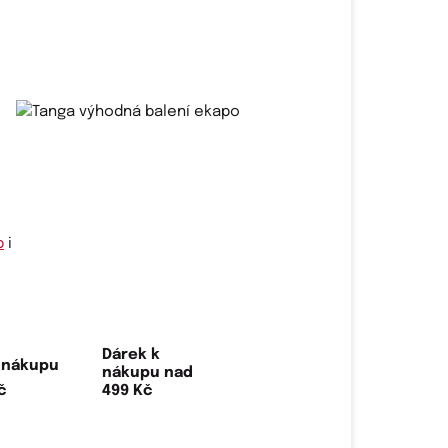
p
i
Dárek k
nákupu nad
499 Kč