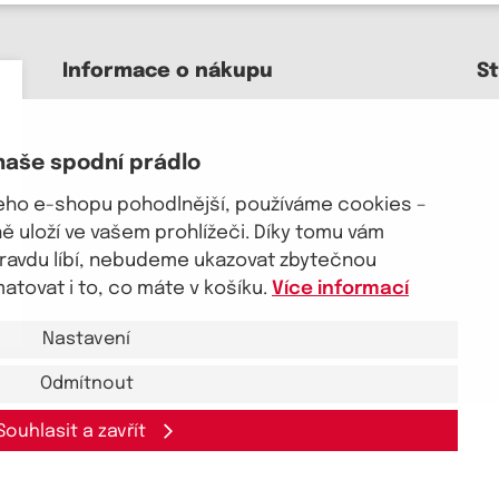
Informace o nákupu
S
Kontakt a pomoc
O nás
naše spodní prádlo
Kariéra
J
Doprava, platba
šeho e-shopu pohodlnější, používáme cookies –
Velkoobchod
 uloží ve vašem prohlížeči. Díky tomu vám
Vrácení zboží, reklamace
pravdu líbí, nebudeme ukazovat zbytečnou
Obchodní podmínky
tovat i to, co máte v košíku.
Více informací
Průvodce spokojené ženy
Nastavení
Odmítnout
Souhlasit a zavřít
akt a pomoc