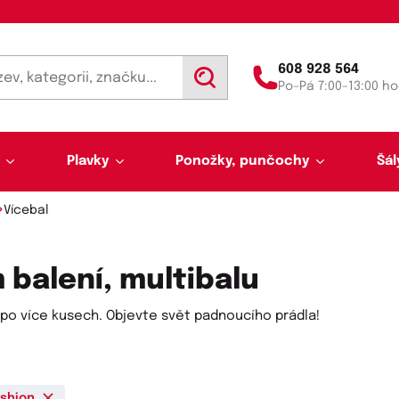
608 928 564
V
Po–Pá 7:00–13:00 ho
y
h
l
e
d
Plavky
Ponožky, punčochy
Šál
a
t
Vícebal
balení, multibalu
po více kusech. Objevte svět padnoucího prádla!
Výprodej 50 % sleva
Akce týdne
Punčochy a punčocháče
Kalhotky a tanga
Pánské plavky
Tunelové šály
Trenýrky
Letní šátky, tuniky, par
Noční košilky a pyžama
Plavky pro plnoštíhlé
Legíny
Slipy
shion