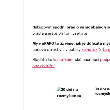
Nakupovat
spodní prádlo ve vícebalech
se
prádla a ještě při tom ušetříte.
My v eKAPO totiž víme, jak je důležité my
cenově atraktivní vícebaly
kalhotek
či
tan
Hledáte ke
kalhotkám
také padnoucí
podp
bez výztuže.
30 dní n
rozmyš