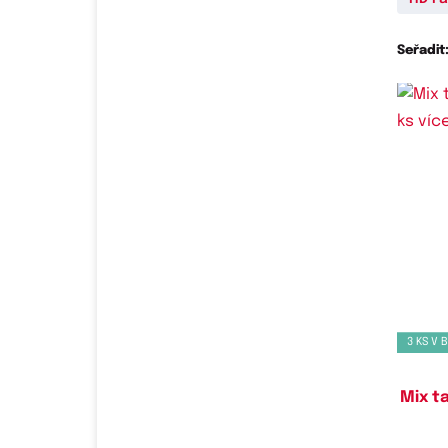
Seřadit
Do
3 KS V 
Mix ta