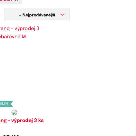
:
Nejprodávanejší
stupné velikosti:
XS,
S,
M,
L,
XL
BALENÍ
ng - výprodej 3 ks