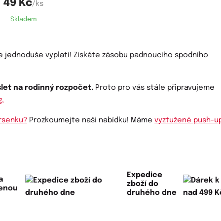
49 Kč
/ks
Skladem
 jednoduše vyplatí! Získáte zásobu padnoucího spodního
slet na rodinný rozpočet.
Proto pro vás stále připravujeme
g.
rsenku?
Prozkoumejte naši nabídku! Máme
vyztužené push-u
Expedice
a
zboží do
lenou
druhého dne