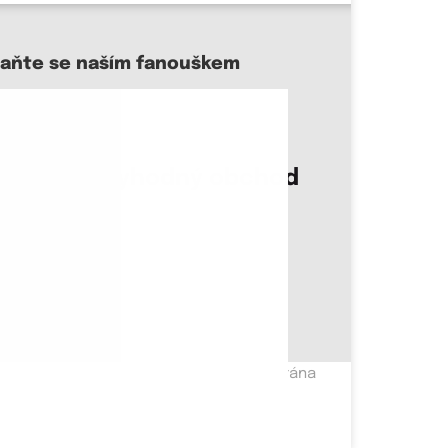
taňte se naším fanouškem
sme důvěryhodný obchod