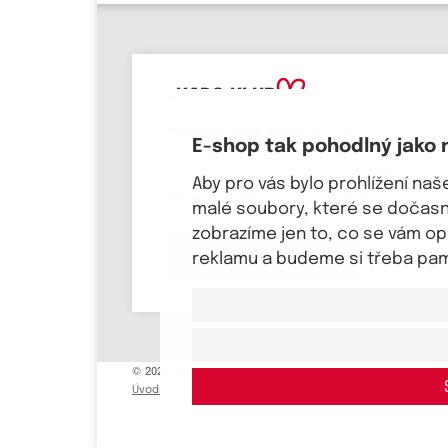
eKAPO KLUB
Přihlaste svůj email
, ať víte o
E-shop tak pohodlný jako 
novinkách a slevových akcích jako
první! Pošleme Vám
kupón na 100 Kč a
Aby pro vás bylo prohlížení na
dárek k svátku a narozeninám.
malé soubory, které se dočasně
zobrazíme jen to, co se vám o
Chci se přihlásit
reklamu a budeme si třeba pama
© 2026, eKAPO
Úvodní strana
Obchodní podmínky
GDPR
Mapa stránek
Kont