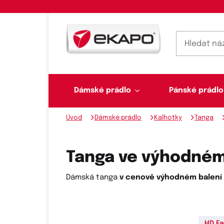
Dámské prádlo
Pánské prádlo
Úvod
Dámské prádlo
Kalhotky
Tanga
Dámské prádlo
Pánské prádlo
Plavky
Ponožky, punčochy
Šály, šátky
Tanga ve výhodném 
Dámská tanga
v cenově výhodném balení
Novinky na skladě
Dvoudílné plavky
Klasické šátky
Podprsenky
Ponožky
Boxerky
HD Fa