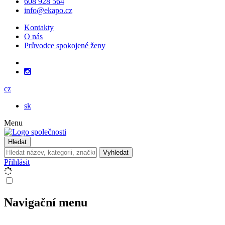
608 928 564
info@ekapo.cz
Kontakty
O nás
Průvodce spokojené ženy
cz
sk
Menu
Hledat
Vyhledat
Přihlásit
Navigační menu