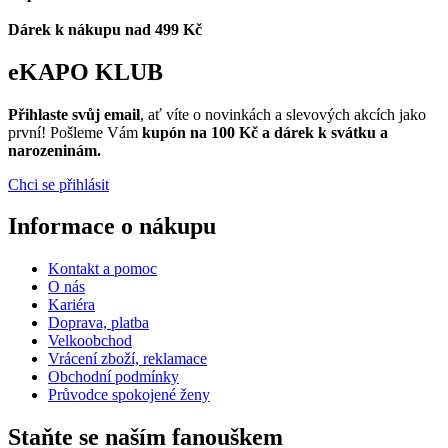
Dárek k nákupu nad 499 Kč
eKAPO KLUB
Přihlaste svůj email
, ať víte o novinkách a slevových akcích jako
první! Pošleme Vám
kupón na 100 Kč a dárek k svátku a
narozeninám.
Chci se přihlásit
Informace o nákupu
Kontakt a pomoc
O nás
Kariéra
Doprava, platba
Velkoobchod
Vrácení zboží, reklamace
Obchodní podmínky
Průvodce spokojené ženy
Staňte se naším fanouškem