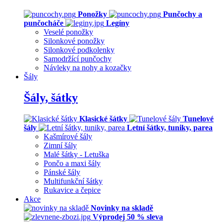
Ponožky
Punčochy a
punčocháče
Legíny
Veselé ponožky
Silonkové ponožky
Silonkové podkolenky
Samodržící punčochy
Návleky na nohy a kozačky
Šály
Šály, šátky
Klasické šátky
Tunelové
šály
Letní šátky, tuniky, parea
Kašmírové šály
Zimní šály
Malé šátky - Letuška
Pončo a maxi šály
Pánské šály
Multifunkční šátky
Rukavice a čepice
Akce
Novinky na skladě
Výprodej 50 % sleva