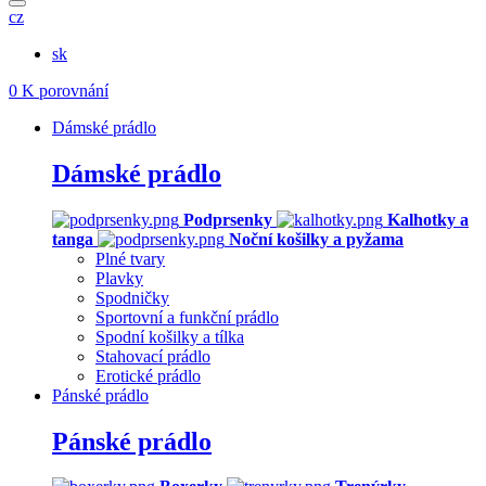
cz
sk
0
K porovnání
Dámské prádlo
Dámské prádlo
Podprsenky
Kalhotky a
tanga
Noční košilky a pyžama
Plné tvary
Plavky
Spodničky
Sportovní a funkční prádlo
Spodní košilky a tílka
Stahovací prádlo
Erotické prádlo
Pánské prádlo
Pánské prádlo