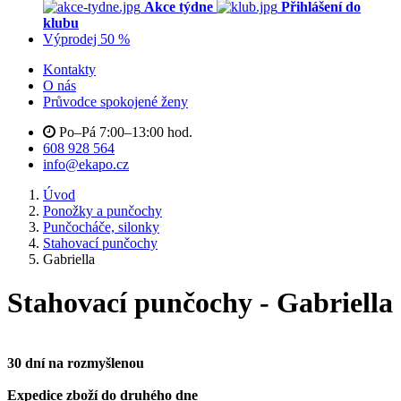
Akce týdne
Přihlášení do
klubu
Výprodej 50 %
Kontakty
O nás
Průvodce spokojené ženy
Po–Pá 7:00–13:00 hod.
608 928 564
info@ekapo.cz
Úvod
Ponožky a punčochy
Punčocháče, silonky
Stahovací punčochy
Gabriella
Stahovací punčochy - Gabriella
30 dní na rozmyšlenou
Expedice zboží do druhého dne