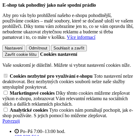
E-shop tak pohodlný jako naše spodní prádlo
Aby pro vás bylo prohlížení našeho e-shopu pohodlnější,
používáme cookies – malé soubory, které se dočasně uloží ve vašem
prohlížeči. Díky tomu vám zobrazíme jen to, co se vám opravdu líbí,
nebudeme ukazovat zbytečnou reklamu a budeme si třeba
pamatovat i to, co máte v košíku.
Více informací
Nastavení
Odmítnout
Souhlasit a zavřít
Cookies nastavení
Zavřít cookie lištu
Vaše soukromí je důležité. Můžete si vybrat nastavení cookies níže.
Cookies nezbytné pro využívání e-shopu
Toto nastavení nelze
deaktivovat. Bez nezbytných cookies souborů nelze naše služby
smysluplně poskytovat.
Marketingové cookies
Díky těmto cookies můžeme zlepšovat
výkon e-shopu, zobrazovat Vám relevantní reklamu na sociálních
sítích a dalších reklamních plochách.
Analytické cookies
Tyto cookies nám pomáhají pochopit, jak e-
shop používáte. S jejich pomocí ho můžeme zlepšovat.
Potvrzuji
Po–Pá 7:00–13:00 hod.