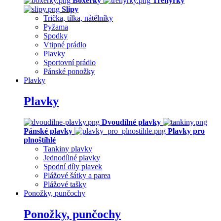
Boxerky
Trenýrky
Slipy
Trička, tílka, nátělníky
Pyžama
Spodky
Vtipné prádlo
Plavky
Sportovní prádlo
Pánské ponožky
Plavky
Plavky
Dvoudílné plavky
Pánské plavky
Plavky pro
plnoštíhlé
Tankiny plavky
Jednodílné plavky
Spodní díly plavek
Plážové šátky a parea
Plážové tašky
Ponožky, punčochy
Ponožky, punčochy