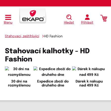
Menu
Hledat
Přihlásit
Stahovací, zeštíhlující
HD Fashion
Stahovací kalhotky - HD
Fashion
30 dní na
Expedice zboží do
Dárek k nákupu
rozmyšlenou
druhého dne
nad 499 Kč