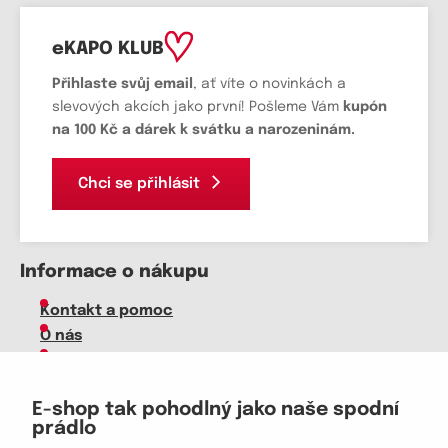
eKAPO KLUB
Přihlaste svůj email
, ať víte o novinkách a
slevových akcích jako první! Pošleme Vám
kupón
na 100 Kč a dárek k svátku a narozeninám.
Chci se přihlásit
Informace o nákupu
Kontakt a pomoc
O nás
Kariéra
Doprava, platba
E-shop tak pohodlný jako naše spodní
Velkoobchod
prádlo
Vrácení zboží, reklamace