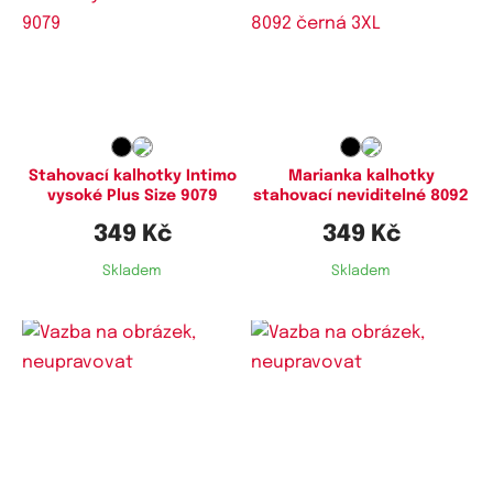
Dostupné velikosti:
Dostupné velikosti:
6XL,
7XL,
8XL
XXL,
3XL,
4XL
Stahovací kalhotky Intimo
Marianka kalhotky
vysoké Plus Size 9079
stahovací neviditelné 8092
349 Kč
349 Kč
Skladem
Skladem
Dostupné velikosti:
Dostupné velikosti:
XL,
XXL,
3XL
XL,
XXL