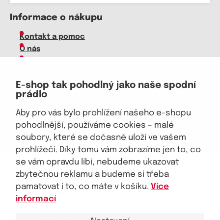
Informace o nákupu
Kontakt a pomoc
O nás
Kariéra
Doprava, platba
E-shop tak pohodlný jako naše spodní
Velkoobchod
prádlo
Vrácení zboží, reklamace
Obchodní podmínky
Aby pro vás bylo prohlížení našeho e-shopu
Průvodce spokojené ženy
pohodlnější, používáme cookies – malé
soubory, které se dočasně uloží ve vašem
Staňte se naším fanouškem
prohlížeči. Díky tomu vám zobrazíme jen to, co
eKAPO KLUB
se vám opravdu líbí, nebudeme ukazovat
Sleva 100 Kč na první nákup
nad 1000 Kč
zbytečnou reklamu a budeme si třeba
pamatovat i to, co máte v košíku.
Více
Jsme důvěryhodný obchod
informací