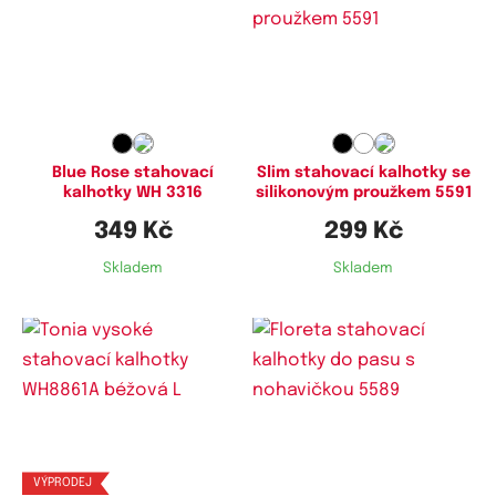
Dostupné velikosti:
Dostupné velikosti:
L,
XL
M,
L,
XL
Blue Rose stahovací
Slim stahovací kalhotky se
kalhotky WH 3316
silikonovým proužkem 5591
349 Kč
299 Kč
Skladem
Skladem
Dostupné velikosti:
Dostupné velikosti:
L,
XL
M,
XL
VÝPRODEJ