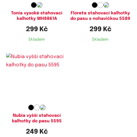
Tonia vysoké stahovací
Floreta stahovací kalhotky
kalhotky WH8861A
do pasu s nohavičkou 5589
299 Kč
299 Kč
Skladem
Skladem
Dostupné velikosti:
L,
XL
Nubia vyšší stahovací
kalhotky do pasu 5595
249 Kč