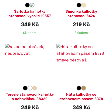
Šarlotka kalhotky
Simonka kalhotky
stahovací vysoké 19557
stahovací 8426
349 Kč
219 Kč
Skladem
Skladem
Dostupné velikosti:
Dostupné velikosti:
M,
XL
L,
XL
Terezie stahovací kalhotky
Háta kalhotky se
s nohavičkou 38329
stahovacím pásem 8378
249 Kč
349 Kč